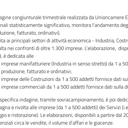
dagine congiunturale trimestrale realizzata da Unioncamere
onali statisticamente significativo, monitora l'andamento degl
uzione, fatturato, ordinativi).
ita ai principali settori di attività economica - Industria, Cos
lta nei confronti di oltre 1.300 imprese. L'elaborazione, disp
, è dedicata alle
imprese manifatturiere (Industria in senso stretto) da 1 a 50
produzione, fatturato e ordinativi;
imprese delle Costruzioni da 1 a 500 addetti fornisce dati s
imprese commerciali da 1 a 500 addetti fornisce dati sulla d
specifica indagine, tramite sovracampionamento, è poi dedicata
na e rivolta alle imprese (da 1 a 500 addetti) dei Servizi (i.
gio e ristorazione). Le elaborazioni, disponibili a partire dal 
nziali circa le vendite, il volume d’affari e le giacenze.