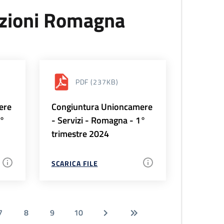
uzioni Romagna
PDF
(237KB)
ere
Congiuntura Unioncamere
2°
- Servizi - Romagna - 1°
trimestre 2024
SCARICA FILE
7
8
9
10