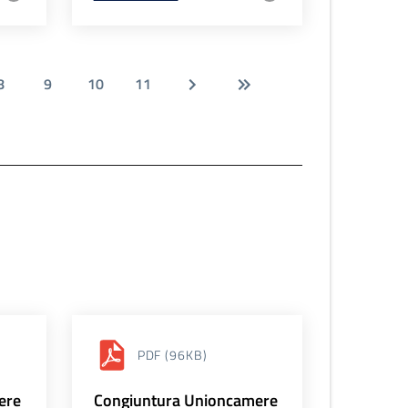
8
9
10
11
PDF
(96KB)
ere
Congiuntura Unioncamere