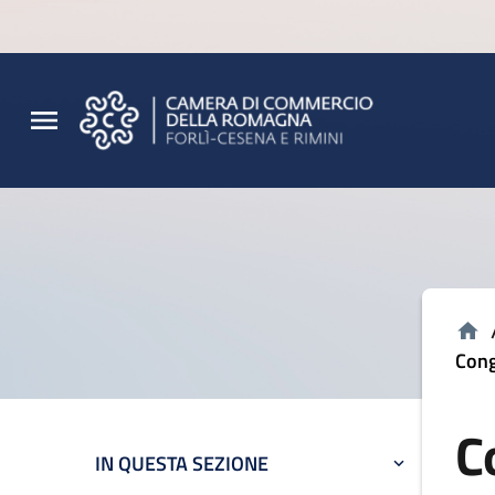
Vai al contenuto principale
Vai al footer
Cong
C
IN QUESTA SEZIONE