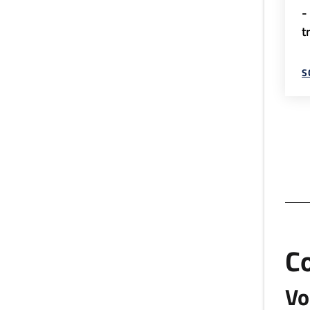
-
t
S
C
Vo