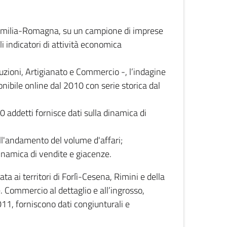
 Emilia-Romagna, su un campione di imprese
i indicatori di attività economica
truzioni, Artigianato e Commercio -, l’indagine
onibile online dal 2010 con serie storica dal
0 addetti fornisce dati sulla dinamica di
ull'andamento del volume d'affari;
inamica di vendite e giacenze.
 ai territori di Forlì-Cesena, Rimini e della
e. Commercio al dettaglio e all’ingrosso,
2011, forniscono dati congiunturali e