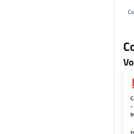
Co
C
Vo
C
-
t
S