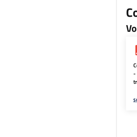
Co
Vo
C
-
t
S