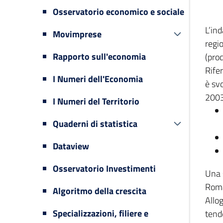
Osservatorio economico e sociale
L’in
Movimprese
regi
Rapporto sull'economia
(prod
Rifer
I Numeri dell'Economia
è svo
2003
I Numeri del Territorio
Quaderni di statistica
Dataview
Osservatorio Investimenti
Una 
Romag
Algoritmo della crescita
Allog
Specializzazioni, filiere e
tende