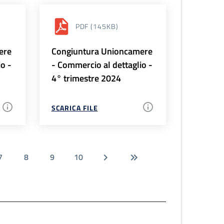
PDF
(145KB)
ere
Congiuntura Unioncamere
io -
- Commercio al dettaglio -
4° trimestre 2024
SCARICA FILE
7
8
9
10