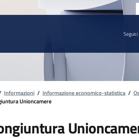
Seguici
/
Informazioni
/
Informazione economico-statistica
/
Os
iuntura Unioncamere
ongiuntura Unioncame