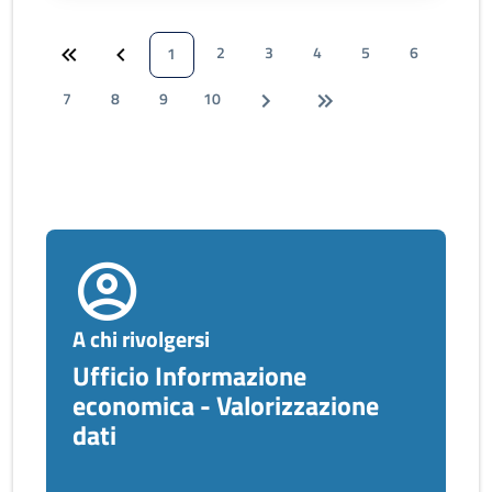
2
3
4
5
6
1
7
8
9
10
A chi rivolgersi
Ufficio Informazione
economica - Valorizzazione
dati