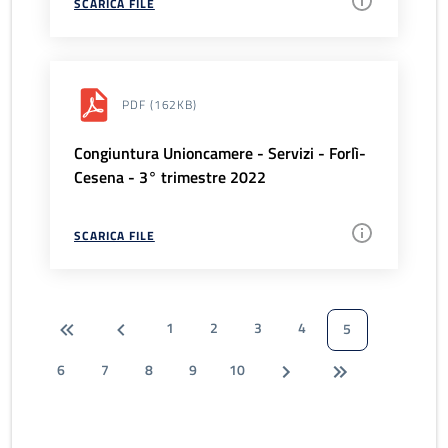
SCARICA FILE
PDF
(162KB)
Congiuntura Unioncamere - Servizi - Forlì-
Cesena - 3° trimestre 2022
SCARICA FILE
1
2
3
4
5
6
7
8
9
10