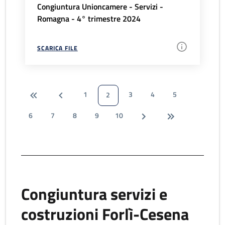
Congiuntura Unioncamere - Servizi -
Romagna - 4° trimestre 2024
SCARICA FILE
1
3
4
5
2
6
7
8
9
10
Congiuntura servizi e
costruzioni Forlì-Cesena