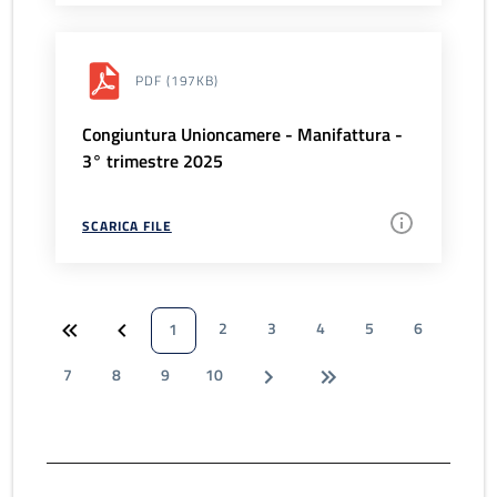
PDF
(197KB)
Congiuntura Unioncamere - Manifattura -
3° trimestre 2025
SCARICA FILE
2
3
4
5
6
1
7
8
9
10