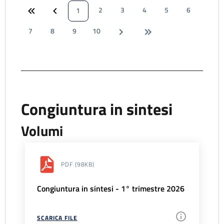
2
3
4
5
6
1
7
8
9
10
Congiuntura in sintesi
Volumi
PDF
(98KB)
Congiuntura in sintesi - 1° trimestre 2026
SCARICA FILE