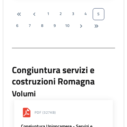
1
2
3
4
5
6
7
8
9
10
Congiuntura servizi e
costruzioni Romagna
Volumi
PDF
(327KB)
Congiuntura Unioncamere - Servizi e