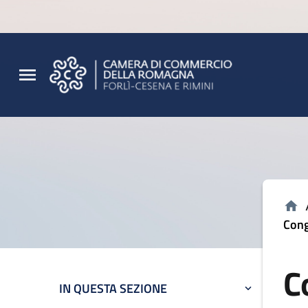
Vai al contenuto principale
Vai al footer
Cong
C
IN QUESTA SEZIONE