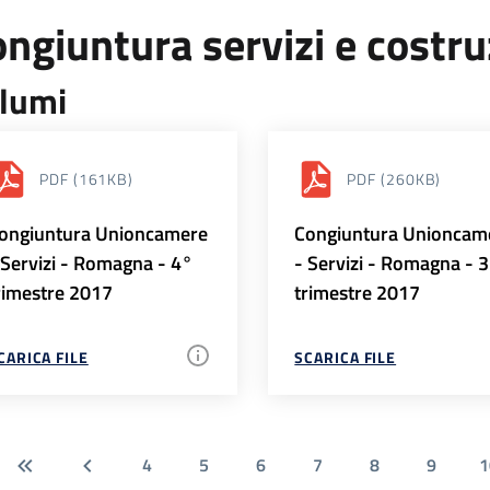
ngiuntura servizi e costr
lumi
PDF
(161KB)
PDF
(260KB)
ongiuntura Unioncamere
Congiuntura Unioncam
 Servizi - Romagna - 4°
- Servizi - Romagna - 
rimestre 2017
trimestre 2017
CARICA FILE
SCARICA FILE
4
5
6
7
8
9
1