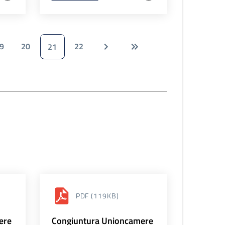
9
20
22
21
PDF
(119KB)
ere
Congiuntura Unioncamere