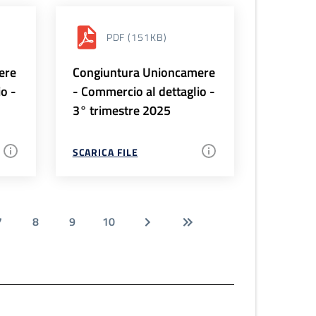
PDF
(151KB)
ere
Congiuntura Unioncamere
io -
- Commercio al dettaglio -
3° trimestre 2025
SCARICA FILE
7
8
9
10