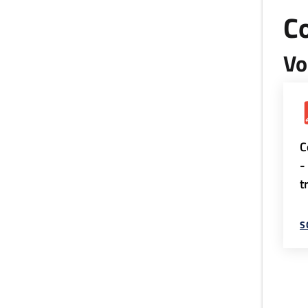
Co
Vo
C
-
t
S