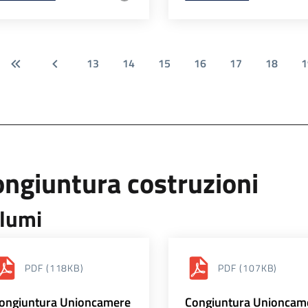
13
14
15
16
17
18
1
ngiuntura costruzioni
lumi
PDF
(118KB)
PDF
(107KB)
ongiuntura Unioncamere
Congiuntura Unioncam