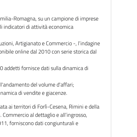
 Emilia-Romagna, su un campione di imprese
i indicatori di attività economica
truzioni, Artigianato e Commercio -, l’indagine
onibile online dal 2010 con serie storica dal
0 addetti fornisce dati sulla dinamica di
ull'andamento del volume d'affari;
inamica di vendite e giacenze.
 ai territori di Forlì-Cesena, Rimini e della
e. Commercio al dettaglio e all’ingrosso,
2011, forniscono dati congiunturali e