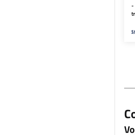
-
t
S
C
Vo