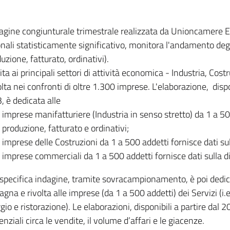
dagine congiunturale trimestrale realizzata da Unioncamere
onali statisticamente significativo, monitora l'andamento degl
uzione, fatturato, ordinativi).
ita ai principali settori di attività economica - Industria, Cos
lta nei confronti di oltre 1.300 imprese. L'elaborazione, disp
, è dedicata alle
imprese manifatturiere (Industria in senso stretto) da 1 a 50
produzione, fatturato e ordinativi;
imprese delle Costruzioni da 1 a 500 addetti fornisce dati s
imprese commerciali da 1 a 500 addetti fornisce dati sulla d
specifica indagine, tramite sovracampionamento, è poi dedicata
na e rivolta alle imprese (da 1 a 500 addetti) dei Servizi (i.
gio e ristorazione). Le elaborazioni, disponibili a partire dal 
nziali circa le vendite, il volume d’affari e le giacenze.