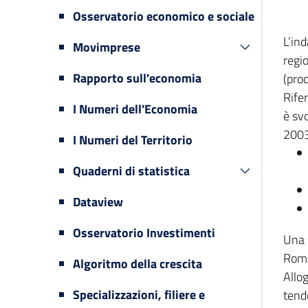
Osservatorio economico e sociale
L’in
Movimprese
regi
Rapporto sull'economia
(prod
Rifer
I Numeri dell'Economia
è svo
2003
I Numeri del Territorio
Quaderni di statistica
Dataview
Osservatorio Investimenti
Una 
Romag
Algoritmo della crescita
Allog
Specializzazioni, filiere e
tende