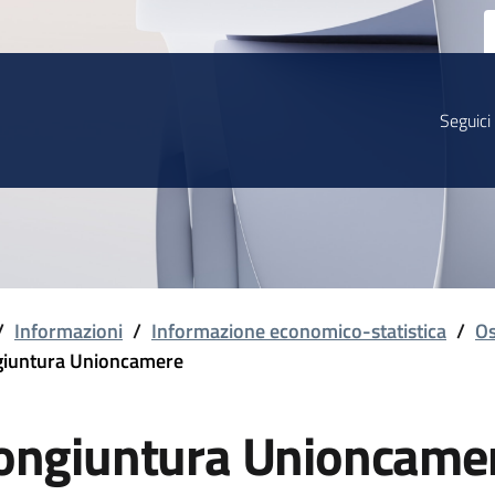
Seguici
/
Informazioni
/
Informazione economico-statistica
/
Os
iuntura Unioncamere
ongiuntura Unioncame