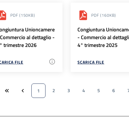
PDF
(150KB)
PDF
(160KB)
ongiuntura Unioncamere
Congiuntura Unioncam
 Commercio al dettaglio -
- Commercio al dettagl
° trimestre 2026
4° trimestre 2025
CARICA FILE
SCARICA FILE
2
3
4
5
6
1