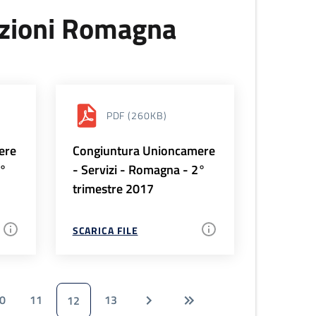
uzioni Romagna
PDF
(260KB)
ere
Congiuntura Unioncamere
3°
- Servizi - Romagna - 2°
trimestre 2017
SCARICA FILE
0
11
13
12