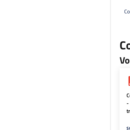
Co
C
Vo
C
-
t
S