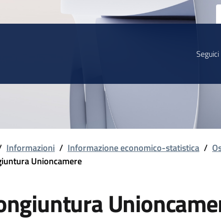
Seguici
/
Informazioni
/
Informazione economico-statistica
/
Os
iuntura Unioncamere
ongiuntura Unioncame