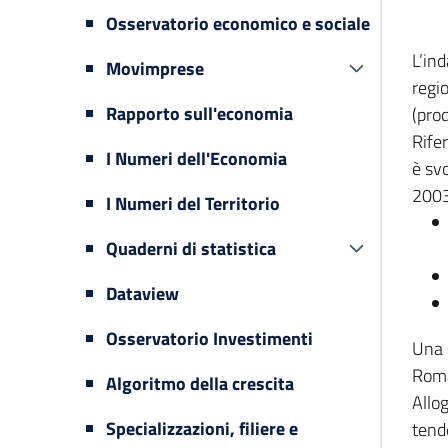
Osservatorio economico e sociale
L’in
Movimprese
regi
Rapporto sull'economia
(prod
Rifer
I Numeri dell'Economia
è svo
2003
I Numeri del Territorio
Quaderni di statistica
Dataview
Osservatorio Investimenti
Una 
Romag
Algoritmo della crescita
Allog
Specializzazioni, filiere e
tende