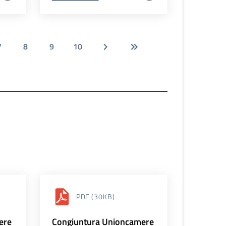
7
8
9
10
PDF
(30KB)
ere
Congiuntura Unioncamere