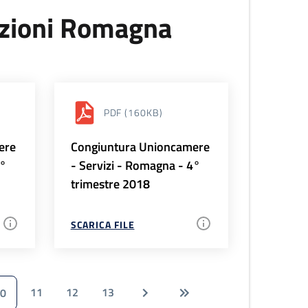
uzioni Romagna
PDF
(160KB)
ere
Congiuntura Unioncamere
1°
- Servizi - Romagna - 4°
trimestre 2018
SCARICA FILE
11
12
13
0