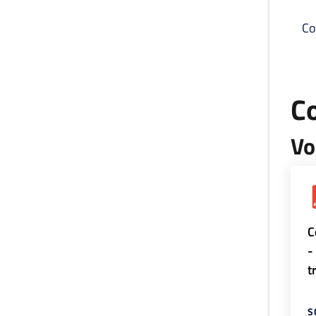
Co
C
Vo
C
-
t
S