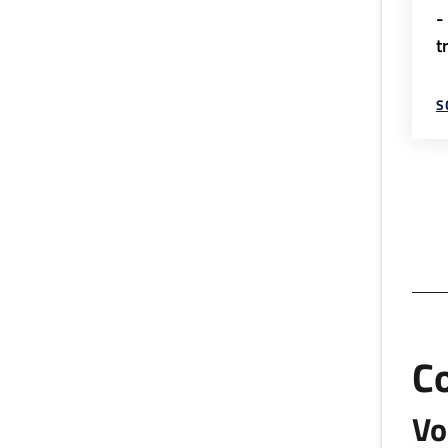
-
t
S
C
Vo