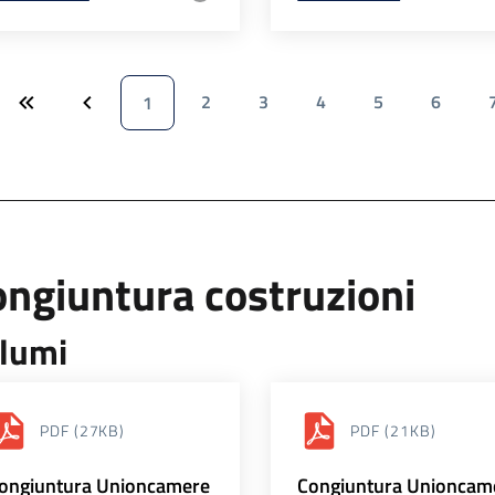
2
3
4
5
6
1
ngiuntura costruzioni
lumi
PDF
(27KB)
PDF
(21KB)
ongiuntura Unioncamere
Congiuntura Unioncam