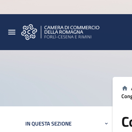
Vai al contenuto principale
Vai al footer
Cong
C
IN QUESTA SEZIONE