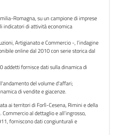
 Emilia-Romagna, su un campione di imprese
i indicatori di attività economica
truzioni, Artigianato e Commercio -, l’indagine
onibile online dal 2010 con serie storica dal
0 addetti fornisce dati sulla dinamica di
ull'andamento del volume d'affari;
inamica di vendite e giacenze.
 ai territori di Forlì-Cesena, Rimini e della
e. Commercio al dettaglio e all’ingrosso,
2011, forniscono dati congiunturali e