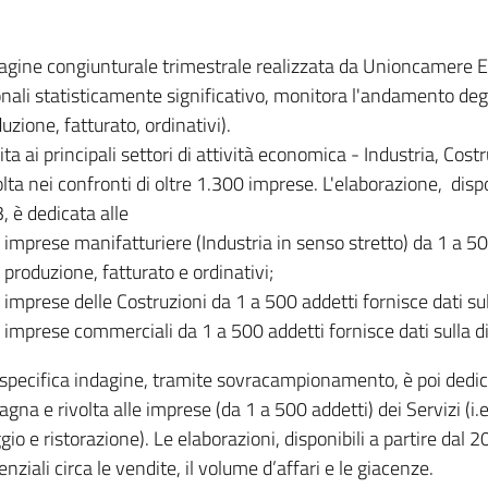
dagine congiunturale trimestrale realizzata da Unioncamere
onali statisticamente significativo, monitora l'andamento degl
uzione, fatturato, ordinativi).
ita ai principali settori di attività economica - Industria, Cos
lta nei confronti di oltre 1.300 imprese. L'elaborazione, disp
, è dedicata alle
imprese manifatturiere (Industria in senso stretto) da 1 a 50
produzione, fatturato e ordinativi;
imprese delle Costruzioni da 1 a 500 addetti fornisce dati s
imprese commerciali da 1 a 500 addetti fornisce dati sulla d
specifica indagine, tramite sovracampionamento, è poi dedicata
na e rivolta alle imprese (da 1 a 500 addetti) dei Servizi (i.
gio e ristorazione). Le elaborazioni, disponibili a partire dal 
nziali circa le vendite, il volume d’affari e le giacenze.