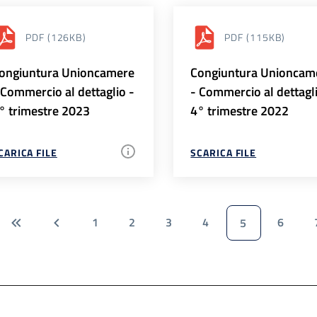
PDF
(126KB)
PDF
(115KB)
ongiuntura Unioncamere
Congiuntura Unioncam
 Commercio al dettaglio -
- Commercio al dettagl
° trimestre 2023
4° trimestre 2022
CARICA FILE
SCARICA FILE
1
2
3
4
6
5