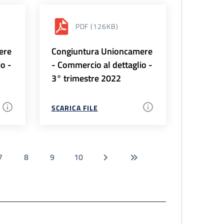
PDF
(126KB)
ere
Congiuntura Unioncamere
io -
- Commercio al dettaglio -
3° trimestre 2022
SCARICA FILE
7
8
9
10