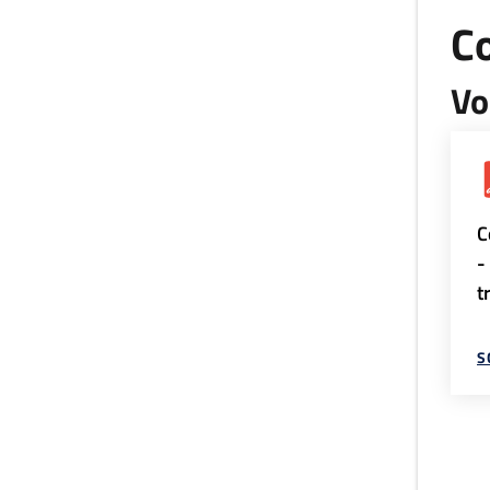
Co
Vo
C
-
t
S