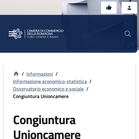
Vai al contenuto principale
Vai al footer
/
Informazioni
/
Informazione economico-statistica
/
Osservatorio economico e sociale
/
Congiuntura Unioncamere
Congiuntura
Unioncamere