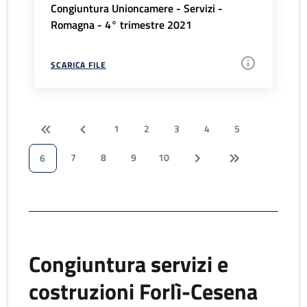
Congiuntura Unioncamere - Servizi -
Romagna - 4° trimestre 2021
SCARICA FILE
1
2
3
4
5
7
8
9
10
6
Congiuntura servizi e
costruzioni Forlì-Cesena