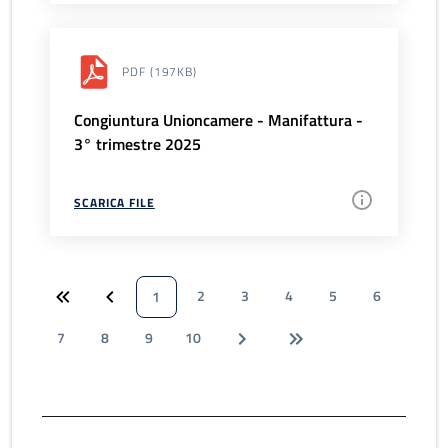
PDF
(197KB)
Congiuntura Unioncamere - Manifattura -
3° trimestre 2025
SCARICA FILE
2
3
4
5
6
1
7
8
9
10