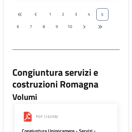
1
2
3
4
5
6
7
8
9
10
Congiuntura servizi e
costruzioni Romagna
Volumi
PDF
(162KB)
Congiuntura Unioncamere - Servizi -