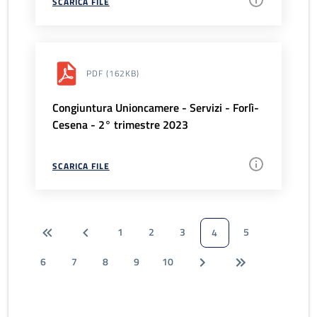
SCARICA FILE
PDF
(162KB)
Congiuntura Unioncamere - Servizi - Forlì-
Cesena - 2° trimestre 2023
SCARICA FILE
1
2
3
5
4
6
7
8
9
10