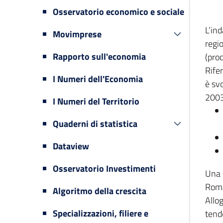
Osservatorio economico e sociale
L’in
Movimprese
regi
Rapporto sull'economia
(prod
Rifer
I Numeri dell'Economia
è svo
2003
I Numeri del Territorio
Quaderni di statistica
Dataview
Osservatorio Investimenti
Una 
Romag
Algoritmo della crescita
Allog
Specializzazioni, filiere e
tende