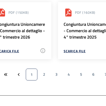
PDF
(150KB)
PDF
(160KB)
ongiuntura Unioncamere
Congiuntura Unioncam
 Commercio al dettaglio -
- Commercio al dettagl
° trimestre 2026
4° trimestre 2025
CARICA FILE
SCARICA FILE
2
3
4
5
6
1