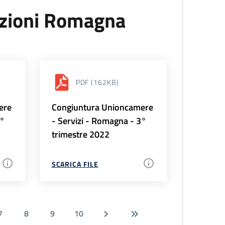
uzioni Romagna
PDF
(162KB)
ere
Congiuntura Unioncamere
4°
- Servizi - Romagna - 3°
trimestre 2022
SCARICA FILE
7
8
9
10