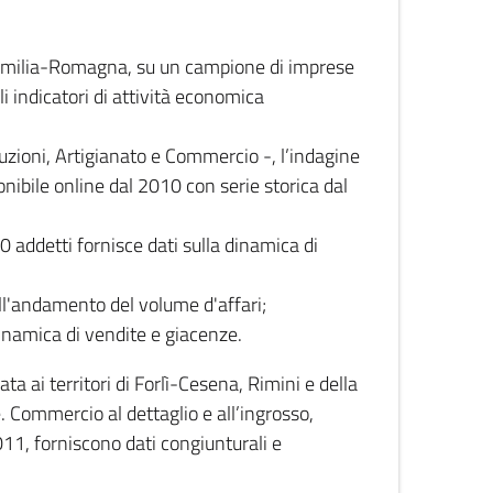
 Emilia-Romagna, su un campione di imprese
i indicatori di attività economica
truzioni, Artigianato e Commercio -, l’indagine
onibile online dal 2010 con serie storica dal
0 addetti fornisce dati sulla dinamica di
ull'andamento del volume d'affari;
inamica di vendite e giacenze.
 ai territori di Forlì-Cesena, Rimini e della
e. Commercio al dettaglio e all’ingrosso,
2011, forniscono dati congiunturali e