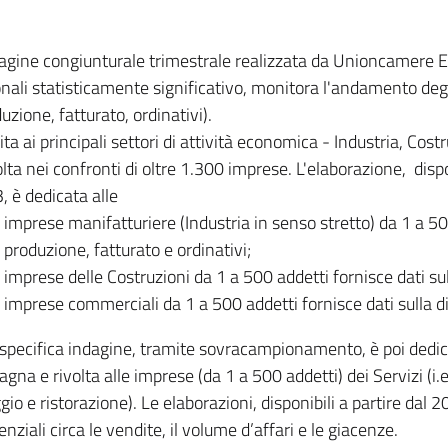
dagine congiunturale trimestrale realizzata da Unioncamere
onali statisticamente significativo, monitora l'andamento degl
uzione, fatturato, ordinativi).
ita ai principali settori di attività economica - Industria, Cos
lta nei confronti di oltre 1.300 imprese. L'elaborazione, disp
, è dedicata alle
imprese manifatturiere (Industria in senso stretto) da 1 a 50
produzione, fatturato e ordinativi;
imprese delle Costruzioni da 1 a 500 addetti fornisce dati s
imprese commerciali da 1 a 500 addetti fornisce dati sulla d
specifica indagine, tramite sovracampionamento, è poi dedicata
na e rivolta alle imprese (da 1 a 500 addetti) dei Servizi (i.
gio e ristorazione). Le elaborazioni, disponibili a partire dal 
nziali circa le vendite, il volume d’affari e le giacenze.