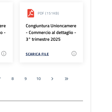
PDF
(151KB)
ere
Congiuntura Unioncamere
io -
- Commercio al dettaglio -
3° trimestre 2025
SCARICA FILE
7
8
9
10