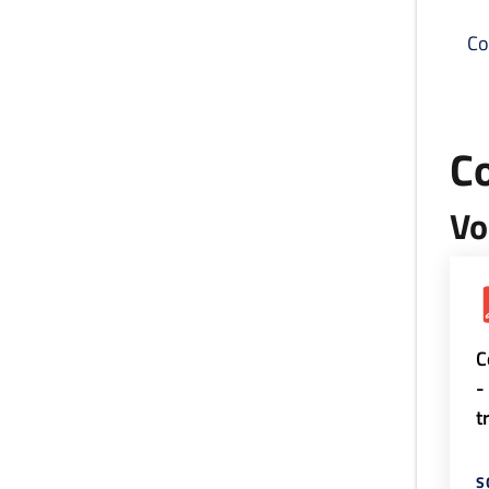
Co
C
Vo
C
-
t
S