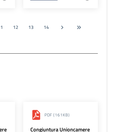
11
12
13
14
PDF
(161KB)
ere
Congiuntura Unioncamere