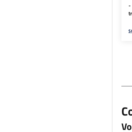
-
t
S
C
Vo