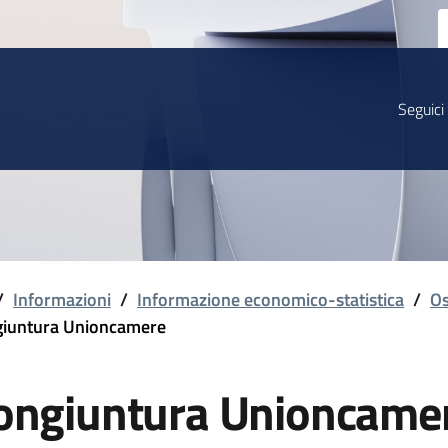
Seguici
/
Informazioni
/
Informazione economico-statistica
/
Os
iuntura Unioncamere
ongiuntura Unioncame