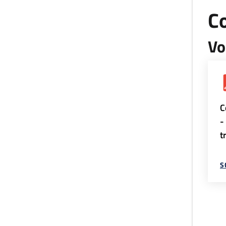
Co
Vo
C
-
t
S