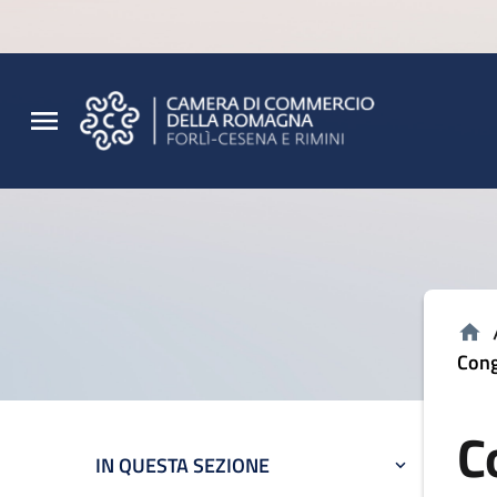
Vai al contenuto principale
Vai al footer
Cong
C
IN QUESTA SEZIONE