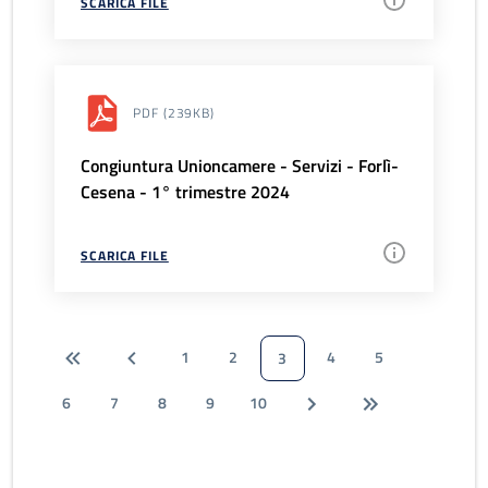
SCARICA FILE
PDF
(239KB)
Congiuntura Unioncamere - Servizi - Forlì-
Cesena - 1° trimestre 2024
SCARICA FILE
1
2
4
5
3
6
7
8
9
10