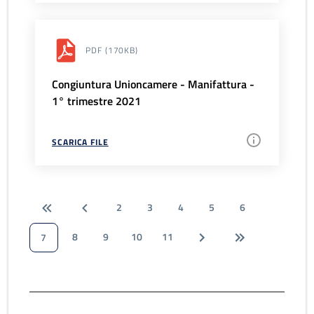
PDF
(170KB)
Congiuntura Unioncamere - Manifattura -
1° trimestre 2021
SCARICA FILE
2
3
4
5
6
8
9
10
11
7