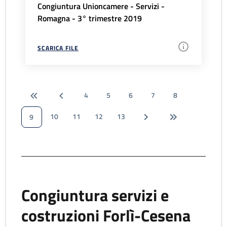
Congiuntura Unioncamere - Servizi -
Romagna - 3° trimestre 2019
SCARICA FILE
4
5
6
7
8
10
11
12
13
9
Congiuntura servizi e
costruzioni Forlì-Cesena