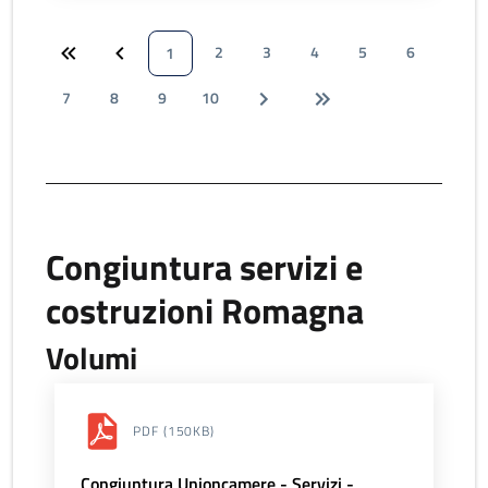
2
3
4
5
6
1
7
8
9
10
Congiuntura servizi e
costruzioni Romagna
Volumi
PDF
(150KB)
Congiuntura Unioncamere - Servizi -