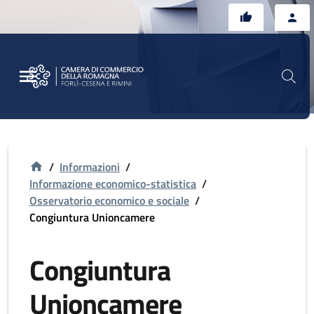
Vai al contenuto principale
Vai al footer
/
Informazioni
/
Informazione economico-statistica
/
Osservatorio economico e sociale
/
Congiuntura Unioncamere
Congiuntura
Unioncamere