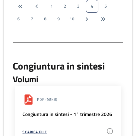
1
2
3
5
4
6
7
8
9
10
Congiuntura in sintesi
Volumi
PDF
(98KB)
Congiuntura in sintesi - 1° trimestre 2026
SCARICA FILE