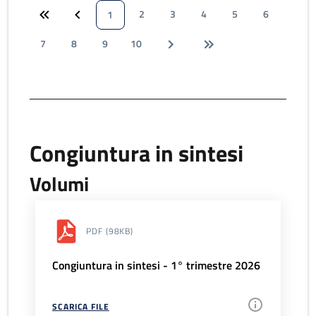
2
3
4
5
6
1
7
8
9
10
Congiuntura in sintesi
Volumi
PDF
(98KB)
Congiuntura in sintesi - 1° trimestre 2026
SCARICA FILE