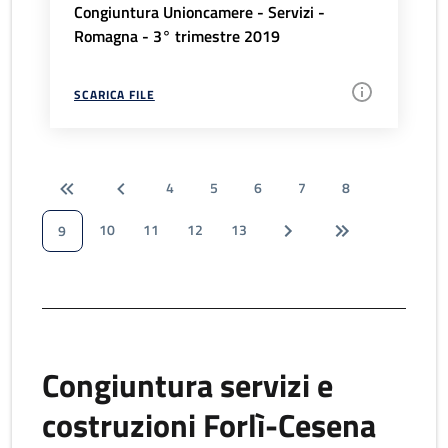
Congiuntura Unioncamere - Servizi -
Romagna - 3° trimestre 2019
SCARICA FILE
4
5
6
7
8
10
11
12
13
9
Congiuntura servizi e
costruzioni Forlì-Cesena