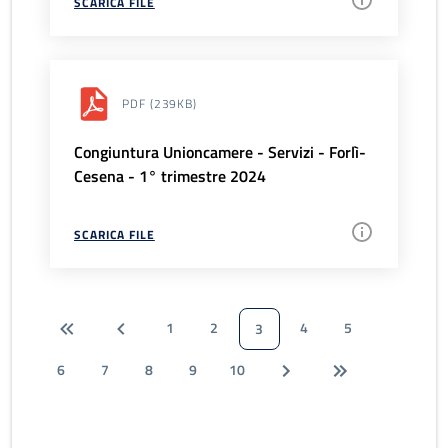
SCARICA FILE
PDF
(239KB)
Congiuntura Unioncamere - Servizi - Forlì-
Cesena - 1° trimestre 2024
SCARICA FILE
1
2
4
5
3
6
7
8
9
10