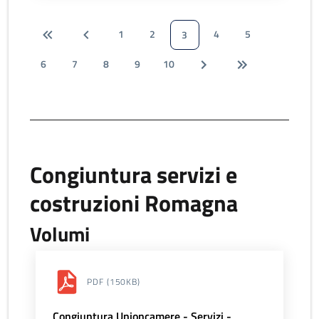
1
2
4
5
3
6
7
8
9
10
Congiuntura servizi e
costruzioni Romagna
Volumi
PDF
(150KB)
Congiuntura Unioncamere - Servizi -