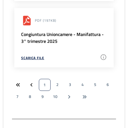
PDF
(197KB)
Congiuntura Unioncamere - Manifattura -
3° trimestre 2025
SCARICA FILE
2
3
4
5
6
1
7
8
9
10