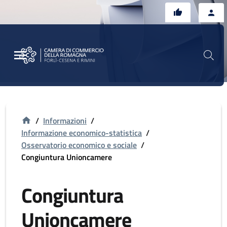
Vai al contenuto principale
Vai al footer
/
Informazioni
/
Informazione economico-statistica
/
Osservatorio economico e sociale
/
Congiuntura Unioncamere
Congiuntura
Unioncamere