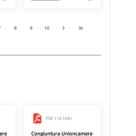
7
8
9
10
PDF
(161KB)
ere
Congiuntura Unioncamere