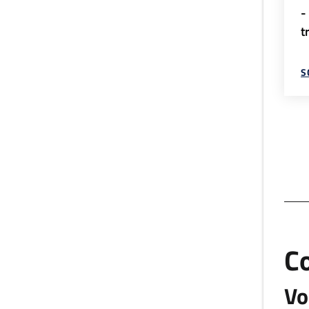
-
t
S
C
Vo