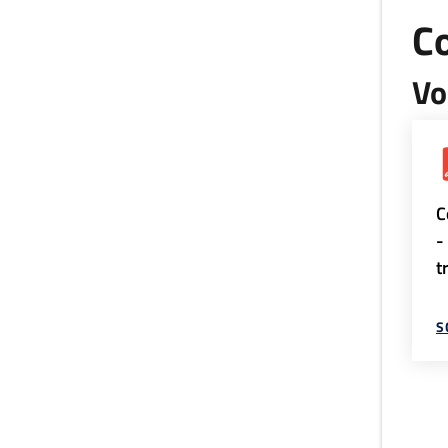
Co
Vo
C
-
t
S