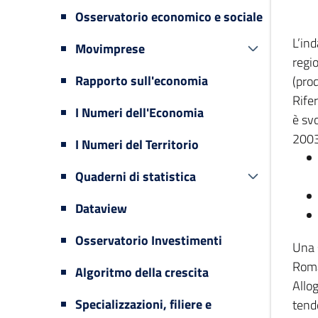
Osservatorio economico e sociale
L’in
Movimprese
regi
Rapporto sull'economia
(prod
Rifer
I Numeri dell'Economia
è svo
2003
I Numeri del Territorio
Quaderni di statistica
Dataview
Osservatorio Investimenti
Una 
Romag
Algoritmo della crescita
Allog
Specializzazioni, filiere e
tende