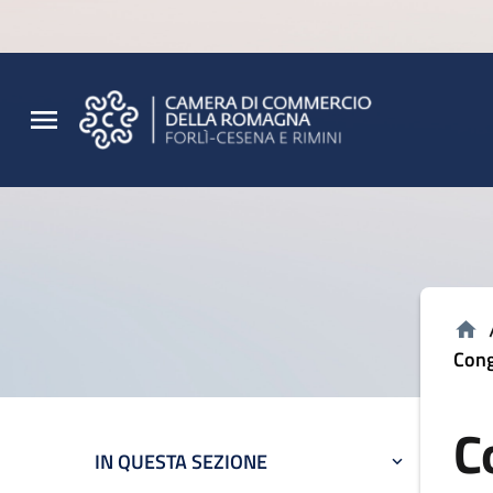
Vai al contenuto principale
Vai al footer
Cong
C
IN QUESTA SEZIONE