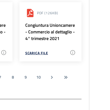
PDF
(126KB)
ere
Congiuntura Unioncamere
io -
- Commercio al dettaglio -
4° trimestre 2021
SCARICA FILE
7
8
9
10