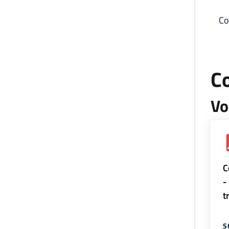
Co
C
Vo
C
-
t
S