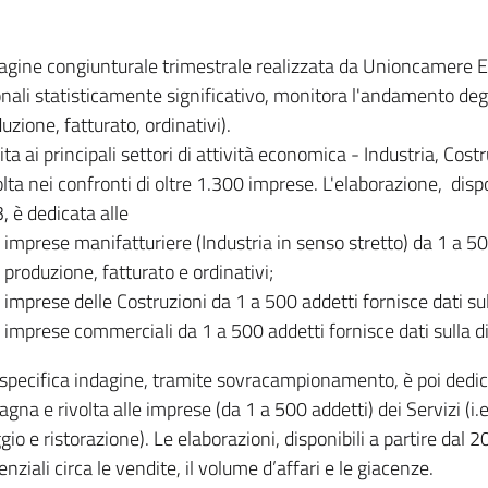
dagine congiunturale trimestrale realizzata da Unioncamere
onali statisticamente significativo, monitora l'andamento degl
uzione, fatturato, ordinativi).
ita ai principali settori di attività economica - Industria, Cos
lta nei confronti di oltre 1.300 imprese. L'elaborazione, disp
, è dedicata alle
imprese manifatturiere (Industria in senso stretto) da 1 a 50
produzione, fatturato e ordinativi;
imprese delle Costruzioni da 1 a 500 addetti fornisce dati s
imprese commerciali da 1 a 500 addetti fornisce dati sulla d
specifica indagine, tramite sovracampionamento, è poi dedicata
na e rivolta alle imprese (da 1 a 500 addetti) dei Servizi (i.
gio e ristorazione). Le elaborazioni, disponibili a partire dal 
nziali circa le vendite, il volume d’affari e le giacenze.