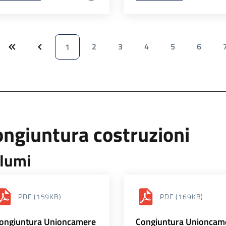
2
3
4
5
6
1
ngiuntura costruzioni
lumi
PDF
(159KB)
PDF
(169KB)
ongiuntura Unioncamere
Congiuntura Unioncam