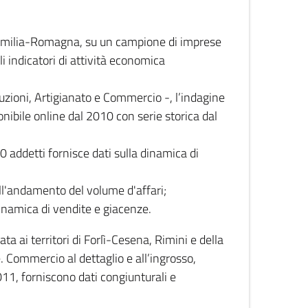
 Emilia-Romagna, su un campione di imprese
i indicatori di attività economica
truzioni, Artigianato e Commercio -, l’indagine
onibile online dal 2010 con serie storica dal
0 addetti fornisce dati sulla dinamica di
ull'andamento del volume d'affari;
inamica di vendite e giacenze.
 ai territori di Forlì-Cesena, Rimini e della
e. Commercio al dettaglio e all’ingrosso,
2011, forniscono dati congiunturali e