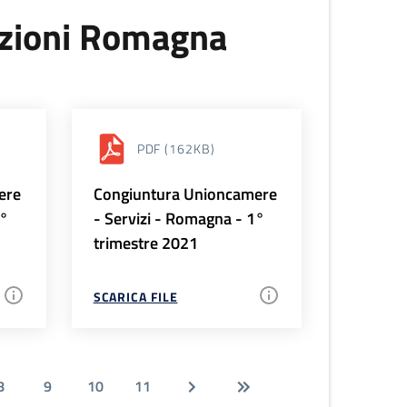
uzioni Romagna
PDF
(162KB)
ere
Congiuntura Unioncamere
2°
- Servizi - Romagna - 1°
trimestre 2021
SCARICA FILE
8
9
10
11