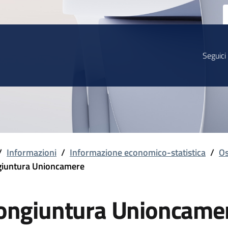
Seguici
/
Informazioni
/
Informazione economico-statistica
/
Os
iuntura Unioncamere
ongiuntura Unioncame