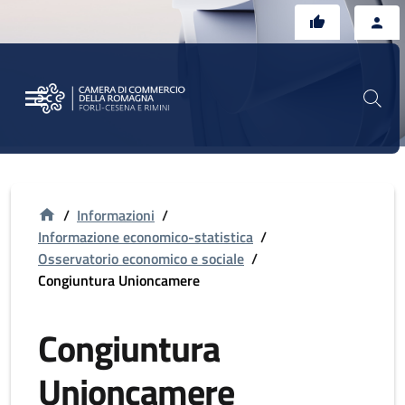
Vai al contenuto principale
Vai al footer
/
Informazioni
/
Informazione economico-statistica
/
Osservatorio economico e sociale
/
Congiuntura Unioncamere
Congiuntura
Unioncamere