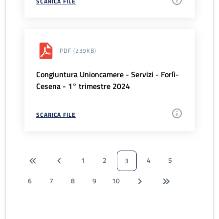
SCARICA FILE
PDF
(239KB)
Congiuntura Unioncamere - Servizi - Forlì-
Cesena - 1° trimestre 2024
SCARICA FILE
1
2
4
5
3
6
7
8
9
10