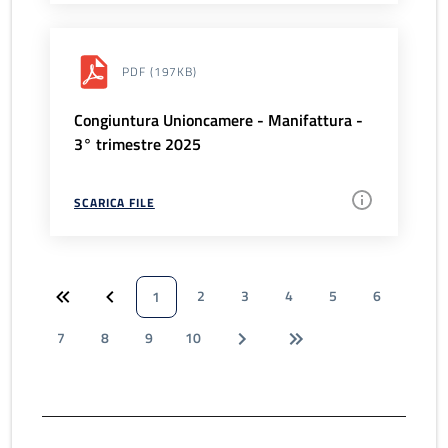
PDF
(197KB)
Congiuntura Unioncamere - Manifattura -
3° trimestre 2025
SCARICA FILE
2
3
4
5
6
1
7
8
9
10