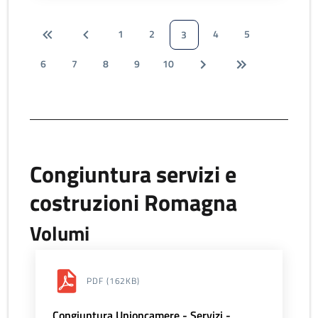
1
2
4
5
3
6
7
8
9
10
Congiuntura servizi e
costruzioni Romagna
Volumi
PDF
(162KB)
Congiuntura Unioncamere - Servizi -