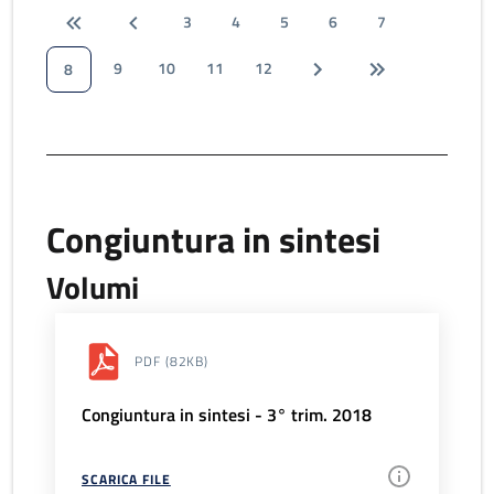
3
4
5
6
7
9
10
11
12
8
Congiuntura in sintesi
Volumi
PDF
(82KB)
Congiuntura in sintesi - 3° trim. 2018
SCARICA FILE