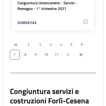
Congiuntura Unioncamere - Servizi -
Romagna - 1° trimestre 2021
SCARICA FILE
2
3
4
5
6
8
9
10
11
7
Congiuntura servizi e
costruzioni Forlì-Cesena