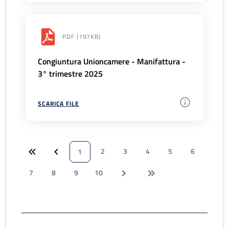
PDF
(197KB)
Congiuntura Unioncamere - Manifattura -
3° trimestre 2025
SCARICA FILE
2
3
4
5
6
1
7
8
9
10