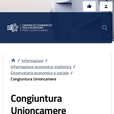
Vai al contenuto principale
Vai al footer
/
Informazioni
/
Informazione economico-statistica
/
Osservatorio economico e sociale
/
Congiuntura Unioncamere
Congiuntura
Unioncamere