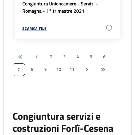
Congiuntura Unioncamere - Servizi -
Romagna - 1° trimestre 2021
SCARICA FILE
2
3
4
5
6
8
9
10
11
7
Congiuntura servizi e
costruzioni Forlì-Cesena