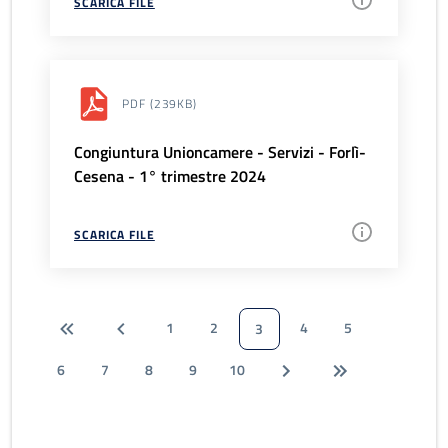
SCARICA FILE
PDF
(239KB)
Congiuntura Unioncamere - Servizi - Forlì-
Cesena - 1° trimestre 2024
SCARICA FILE
1
2
4
5
3
6
7
8
9
10