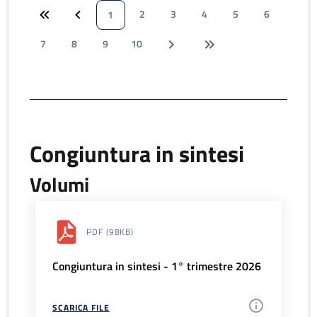
2
3
4
5
6
1
7
8
9
10
Congiuntura in sintesi
Volumi
PDF
(98KB)
Congiuntura in sintesi - 1° trimestre 2026
SCARICA FILE