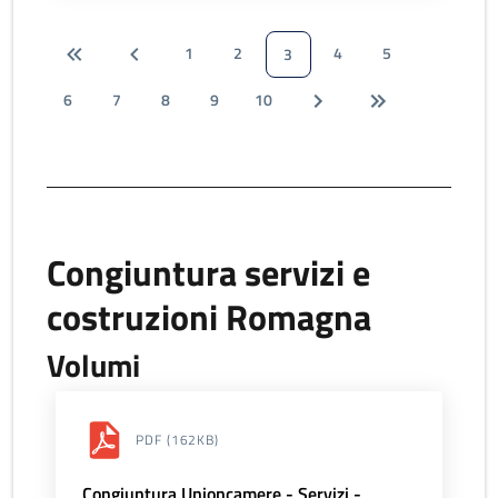
1
2
4
5
3
6
7
8
9
10
Congiuntura servizi e
costruzioni Romagna
Volumi
PDF
(162KB)
Congiuntura Unioncamere - Servizi -