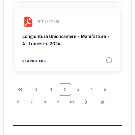
PDF
(177KB)
Congiuntura Unioncamere - Manifattura -
4° trimestre 2024
SCARICA FILE
1
3
4
5
2
6
7
8
9
10