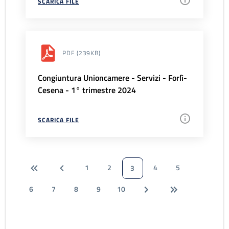
SCARICA FILE
PDF
(239KB)
Congiuntura Unioncamere - Servizi - Forlì-
Cesena - 1° trimestre 2024
SCARICA FILE
1
2
4
5
3
6
7
8
9
10