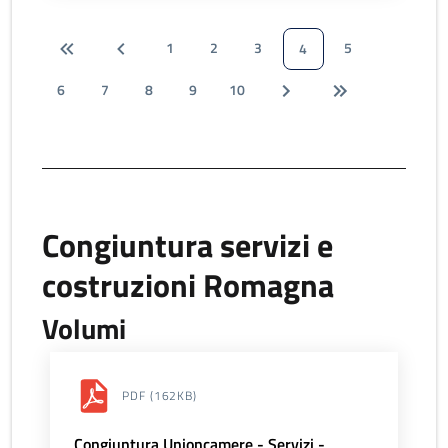
1
2
3
5
4
6
7
8
9
10
Congiuntura servizi e
costruzioni Romagna
Volumi
PDF
(162KB)
Congiuntura Unioncamere - Servizi -