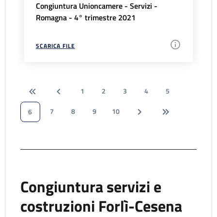
Congiuntura Unioncamere - Servizi -
Romagna - 4° trimestre 2021
SCARICA FILE
1
2
3
4
5
7
8
9
10
6
Congiuntura servizi e
costruzioni Forlì-Cesena