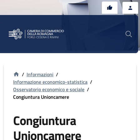
Vai al contenuto principale
Vai al footer
/
Informazioni
/
Informazione economico-statistica
/
Osservatorio economico e sociale
/
Congiuntura Unioncamere
Congiuntura
Unioncamere