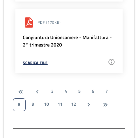
PDF
(170KB)
Congiuntura Unioncamere - Manifattura -
2° trimestre 2020
SCARICA FILE
3
4
5
6
7
9
10
11
12
8