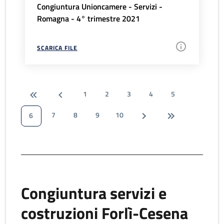
Congiuntura Unioncamere - Servizi -
Romagna - 4° trimestre 2021
SCARICA FILE
1
2
3
4
5
7
8
9
10
6
Congiuntura servizi e
costruzioni Forlì-Cesena