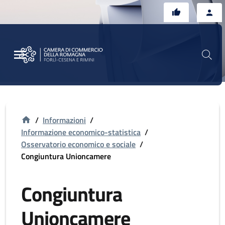
Vai al contenuto principale
Vai al footer
/
Informazioni
/
Informazione economico-statistica
/
Osservatorio economico e sociale
/
Congiuntura Unioncamere
Congiuntura
Unioncamere