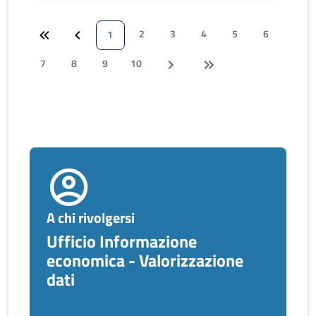
2
3
4
5
6
1
7
8
9
10
A chi rivolgersi
Ufficio Informazione
economica - Valorizzazione
dati