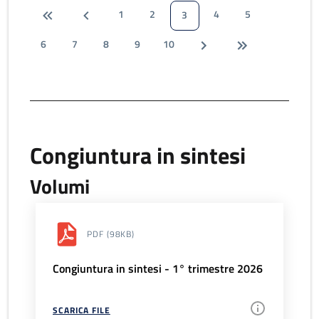
1
2
4
5
3
6
7
8
9
10
Congiuntura in sintesi
Volumi
PDF
(98KB)
Congiuntura in sintesi - 1° trimestre 2026
SCARICA FILE