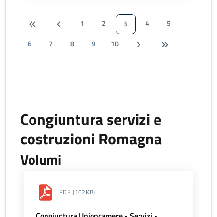
1
2
4
5
3
6
7
8
9
10
Congiuntura servizi e
costruzioni Romagna
Volumi
PDF
(162KB)
Congiuntura Unioncamere - Servizi -