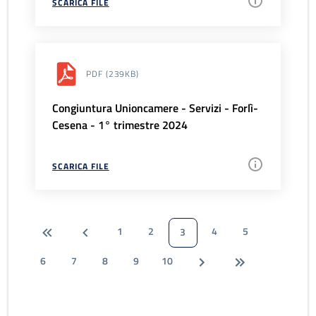
SCARICA FILE
PDF
(239KB)
Congiuntura Unioncamere - Servizi - Forlì-
Cesena - 1° trimestre 2024
SCARICA FILE
1
2
4
5
3
6
7
8
9
10