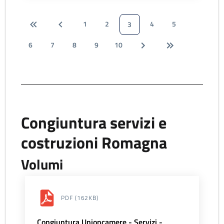
1
2
4
5
3
6
7
8
9
10
Congiuntura servizi e
costruzioni Romagna
Volumi
PDF
(162KB)
Congiuntura Unioncamere - Servizi -