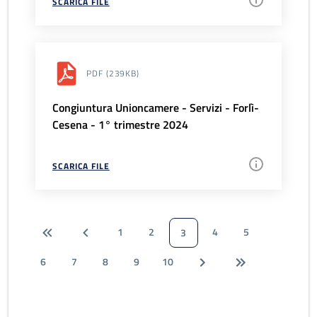
SCARICA FILE
PDF
(239KB)
Congiuntura Unioncamere - Servizi - Forlì-
Cesena - 1° trimestre 2024
SCARICA FILE
1
2
4
5
3
6
7
8
9
10