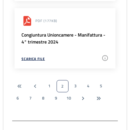
PDF
(177KB)
Congiuntura Unioncamere - Manifattura -
4° trimestre 2024
SCARICA FILE
1
3
4
5
2
6
7
8
9
10