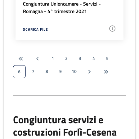
Congiuntura Unioncamere - Servizi -
Romagna - 4° trimestre 2021
SCARICA FILE
1
2
3
4
5
7
8
9
10
6
Congiuntura servizi e
costruzioni Forlì-Cesena