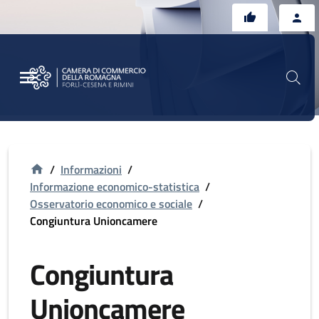
Vai al contenuto principale
Vai al footer
/
Informazioni
/
Informazione economico-statistica
/
Osservatorio economico e sociale
/
Congiuntura Unioncamere
Congiuntura
Unioncamere