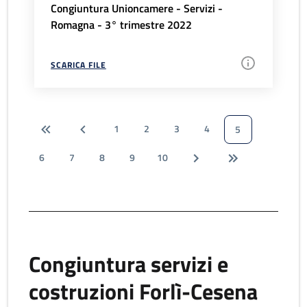
Congiuntura Unioncamere - Servizi -
Romagna - 3° trimestre 2022
SCARICA FILE
1
2
3
4
5
6
7
8
9
10
Congiuntura servizi e
costruzioni Forlì-Cesena