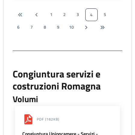
1
2
3
5
4
6
7
8
9
10
Congiuntura servizi e
costruzioni Romagna
Volumi
PDF
(162KB)
Congiuntura Unioncamere - Servizi -