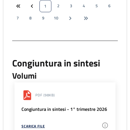
2
3
4
5
6
1
7
8
9
10
Congiuntura in sintesi
Volumi
PDF
(98KB)
Congiuntura in sintesi - 1° trimestre 2026
SCARICA FILE