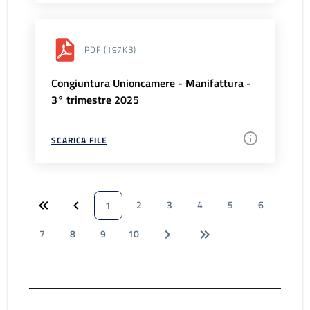
PDF
(197KB)
Congiuntura Unioncamere - Manifattura -
3° trimestre 2025
SCARICA FILE
2
3
4
5
6
1
7
8
9
10