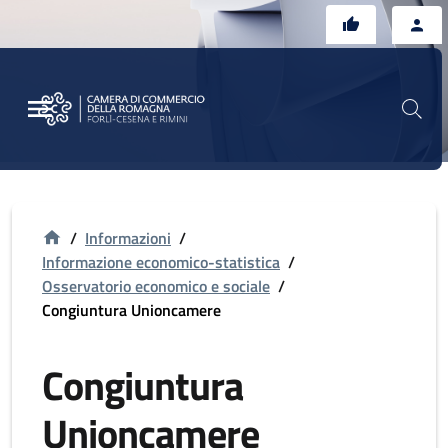
Vai al contenuto principale
Vai al footer
/
Informazioni
/
Informazione economico-statistica
/
Osservatorio economico e sociale
/
Congiuntura Unioncamere
Congiuntura
Unioncamere