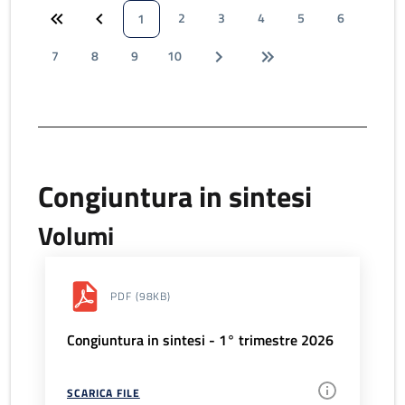
2
3
4
5
6
1
7
8
9
10
Congiuntura in sintesi
Volumi
PDF
(98KB)
Congiuntura in sintesi - 1° trimestre 2026
SCARICA FILE