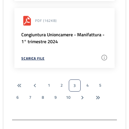
PDF
(162KB)
Congiuntura Unioncamere - Manifattura -
1° trimestre 2024
SCARICA FILE
1
2
4
5
3
6
7
8
9
10