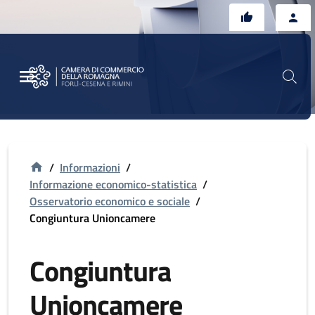
Vai al contenuto principale
Vai al footer
/
Informazioni
/
Informazione economico-statistica
/
Osservatorio economico e sociale
/
Congiuntura Unioncamere
Congiuntura
Unioncamere