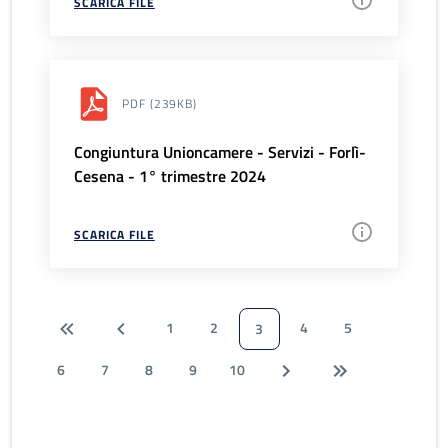
SCARICA FILE
PDF
(239KB)
Congiuntura Unioncamere - Servizi - Forlì-
Cesena - 1° trimestre 2024
SCARICA FILE
1
2
4
5
3
6
7
8
9
10