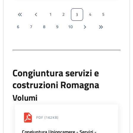
1
2
4
5
3
6
7
8
9
10
Congiuntura servizi e
costruzioni Romagna
Volumi
PDF
(162KB)
Congiuntura Unioncamere - Servizi -