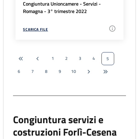
Congiuntura Unioncamere - Servizi -
Romagna - 3° trimestre 2022
SCARICA FILE
1
2
3
4
5
6
7
8
9
10
Congiuntura servizi e
costruzioni Forlì-Cesena