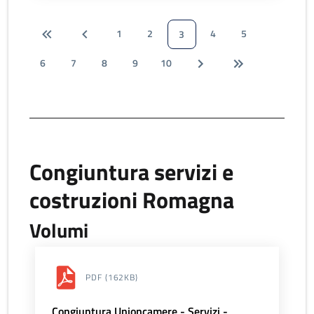
1
2
4
5
3
6
7
8
9
10
Congiuntura servizi e
costruzioni Romagna
Volumi
PDF
(162KB)
Congiuntura Unioncamere - Servizi -