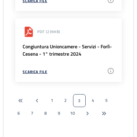
SCARICA FILE
PDF
(239KB)
Congiuntura Unioncamere - Servizi - Forlì-
Cesena - 1° trimestre 2024
SCARICA FILE
1
2
4
5
3
6
7
8
9
10