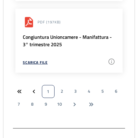
PDF
(197KB)
Congiuntura Unioncamere - Manifattura -
3° trimestre 2025
SCARICA FILE
2
3
4
5
6
1
7
8
9
10