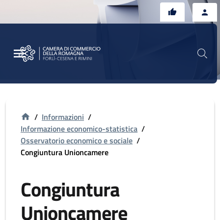
Vai al contenuto principale
Vai al footer
/
Informazioni
/
Informazione economico-statistica
/
Osservatorio economico e sociale
/
Congiuntura Unioncamere
Congiuntura
Unioncamere