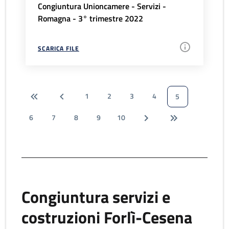
Congiuntura Unioncamere - Servizi -
Romagna - 3° trimestre 2022
SCARICA FILE
1
2
3
4
5
6
7
8
9
10
Congiuntura servizi e
costruzioni Forlì-Cesena