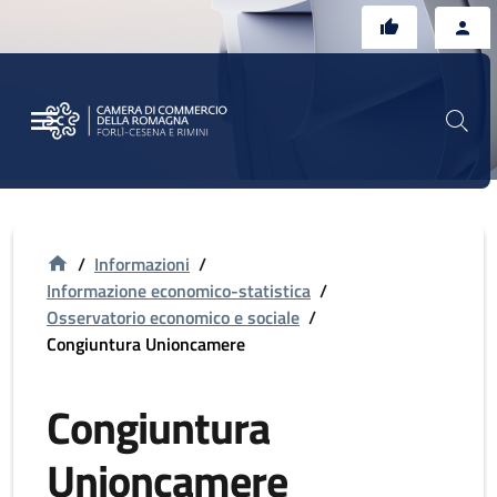
Vai al contenuto principale
Vai al footer
/
Informazioni
/
Informazione economico-statistica
/
Osservatorio economico e sociale
/
Congiuntura Unioncamere
Congiuntura
Unioncamere