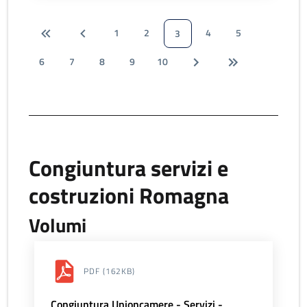
1
2
4
5
3
6
7
8
9
10
Congiuntura servizi e
costruzioni Romagna
Volumi
PDF
(162KB)
Congiuntura Unioncamere - Servizi -