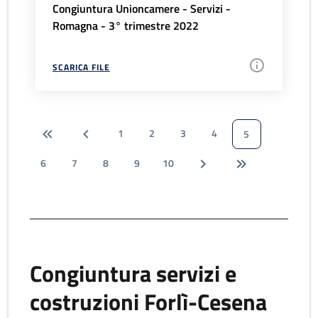
Congiuntura Unioncamere - Servizi -
Romagna - 3° trimestre 2022
SCARICA FILE
1
2
3
4
5
6
7
8
9
10
Congiuntura servizi e
costruzioni Forlì-Cesena