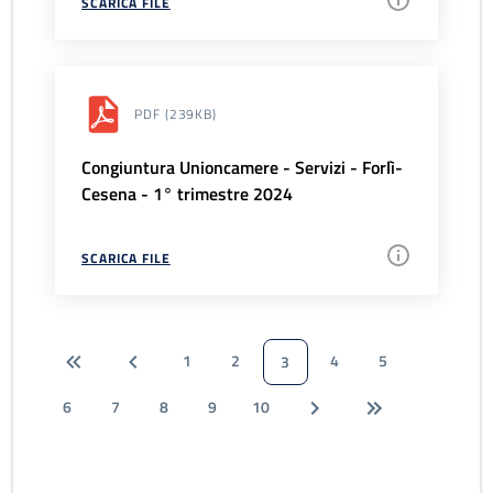
SCARICA FILE
PDF
(239KB)
Congiuntura Unioncamere - Servizi - Forlì-
Cesena - 1° trimestre 2024
SCARICA FILE
1
2
4
5
3
6
7
8
9
10