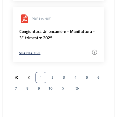
PDF
(197KB)
Congiuntura Unioncamere - Manifattura -
3° trimestre 2025
SCARICA FILE
2
3
4
5
6
1
7
8
9
10