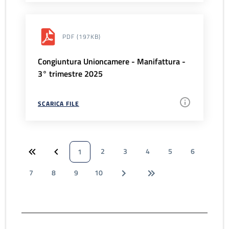
PDF
(197KB)
Congiuntura Unioncamere - Manifattura -
3° trimestre 2025
SCARICA FILE
2
3
4
5
6
1
7
8
9
10