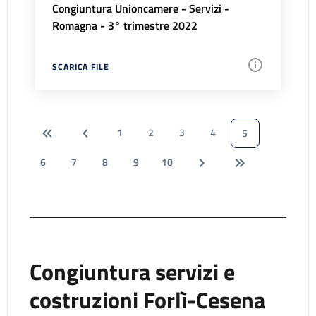
Congiuntura Unioncamere - Servizi -
Romagna - 3° trimestre 2022
SCARICA FILE
1
2
3
4
5
6
7
8
9
10
Congiuntura servizi e
costruzioni Forlì-Cesena