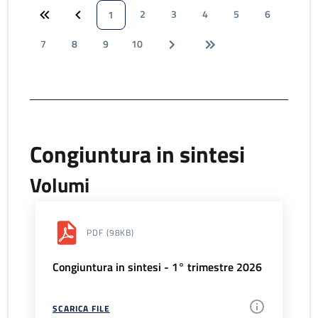
2
3
4
5
6
1
7
8
9
10
Congiuntura in sintesi
Volumi
PDF
(98KB)
Congiuntura in sintesi - 1° trimestre 2026
SCARICA FILE