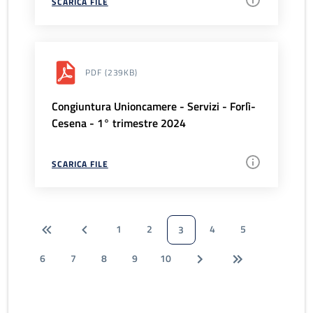
SCARICA FILE
PDF
(239KB)
Congiuntura Unioncamere - Servizi - Forlì-
Cesena - 1° trimestre 2024
SCARICA FILE
1
2
4
5
3
6
7
8
9
10