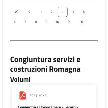
1
2
4
5
3
6
7
8
9
10
Congiuntura servizi e
costruzioni Romagna
Volumi
PDF
(162KB)
Congiuntura Unioncamere - Servizi -