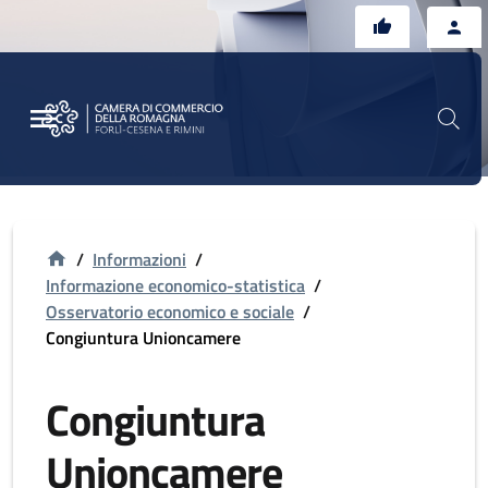
Vai al contenuto principale
Vai al footer
/
Informazioni
/
Informazione economico-statistica
/
Osservatorio economico e sociale
/
Congiuntura Unioncamere
Congiuntura
Unioncamere