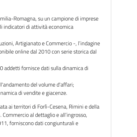
 Emilia-Romagna, su un campione di imprese
i indicatori di attività economica
truzioni, Artigianato e Commercio -, l’indagine
onibile online dal 2010 con serie storica dal
0 addetti fornisce dati sulla dinamica di
ull'andamento del volume d'affari;
inamica di vendite e giacenze.
 ai territori di Forlì-Cesena, Rimini e della
e. Commercio al dettaglio e all’ingrosso,
2011, forniscono dati congiunturali e