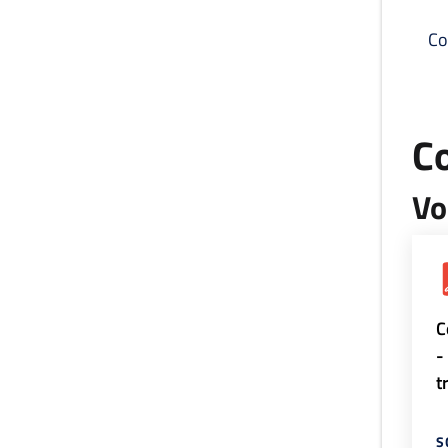
Co
C
Vo
C
-
t
S