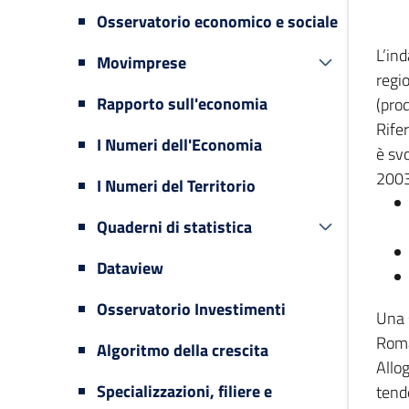
Osservatorio economico e sociale
L’in
Movimprese
regi
Rapporto sull'economia
(prod
Rifer
I Numeri dell'Economia
è svo
2003
I Numeri del Territorio
Quaderni di statistica
Dataview
Osservatorio Investimenti
Una 
Romag
Algoritmo della crescita
Allog
Specializzazioni, filiere e
tende