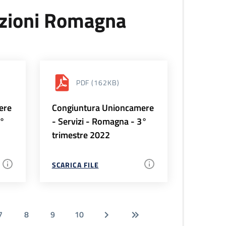
uzioni Romagna
PDF
(162KB)
ere
Congiuntura Unioncamere
4°
- Servizi - Romagna - 3°
trimestre 2022
SCARICA FILE
7
8
9
10