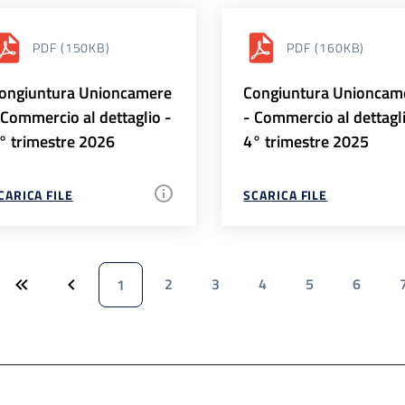
PDF
(150KB)
PDF
(160KB)
ongiuntura Unioncamere
Congiuntura Unioncam
 Commercio al dettaglio -
- Commercio al dettagl
° trimestre 2026
4° trimestre 2025
CARICA FILE
SCARICA FILE
2
3
4
5
6
1