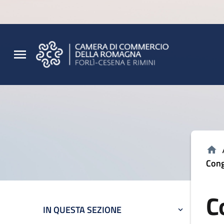
Vai al contenuto principale
Vai al footer
Cong
C
IN QUESTA SEZIONE