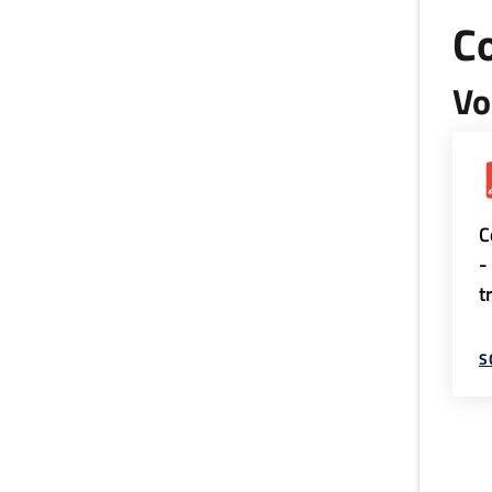
Co
Vo
C
-
t
S