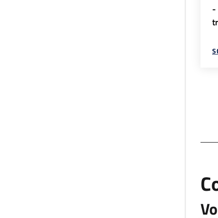
-
t
S
C
Vo