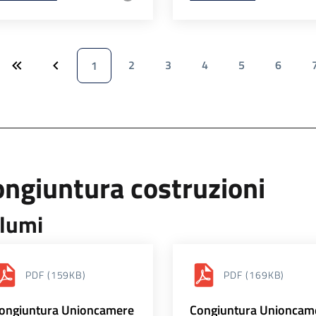
2
3
4
5
6
1
ngiuntura costruzioni
lumi
PDF
(159KB)
PDF
(169KB)
ongiuntura Unioncamere
Congiuntura Unioncam