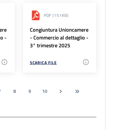
PDF
(151KB)
ere
Congiuntura Unioncamere
io -
- Commercio al dettaglio -
3° trimestre 2025
SCARICA FILE
7
8
9
10