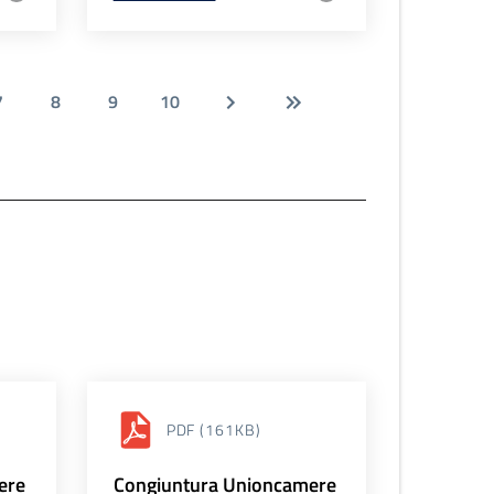
7
8
9
10
PDF
(161KB)
ere
Congiuntura Unioncamere