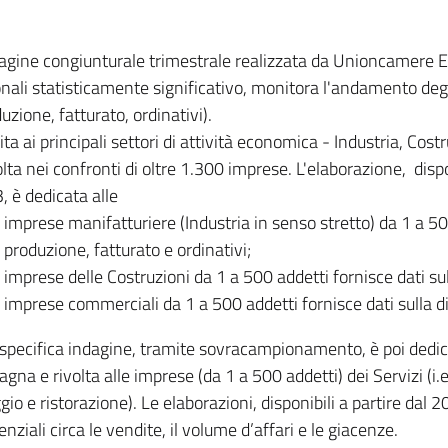
dagine congiunturale trimestrale realizzata da Unioncamere
onali statisticamente significativo, monitora l'andamento degl
uzione, fatturato, ordinativi).
ita ai principali settori di attività economica - Industria, Cos
lta nei confronti di oltre 1.300 imprese. L'elaborazione, disp
, è dedicata alle
imprese manifatturiere (Industria in senso stretto) da 1 a 50
produzione, fatturato e ordinativi;
imprese delle Costruzioni da 1 a 500 addetti fornisce dati s
imprese commerciali da 1 a 500 addetti fornisce dati sulla d
specifica indagine, tramite sovracampionamento, è poi dedicata
na e rivolta alle imprese (da 1 a 500 addetti) dei Servizi (i.
gio e ristorazione). Le elaborazioni, disponibili a partire dal 
nziali circa le vendite, il volume d’affari e le giacenze.