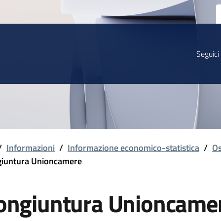
Seguici
/
Informazioni
/
Informazione economico-statistica
/
Os
iuntura Unioncamere
ongiuntura Unioncame