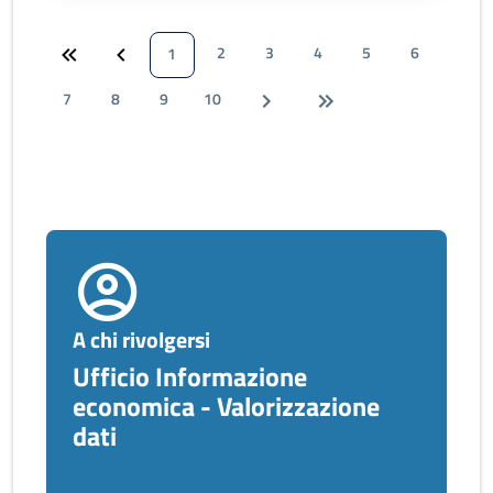
2
3
4
5
6
1
7
8
9
10
A chi rivolgersi
Ufficio Informazione
economica - Valorizzazione
dati