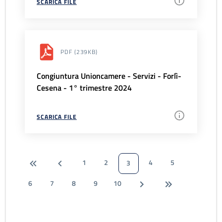
SCARICA FILE
PDF
(239KB)
Congiuntura Unioncamere - Servizi - Forlì-
Cesena - 1° trimestre 2024
SCARICA FILE
1
2
4
5
3
6
7
8
9
10