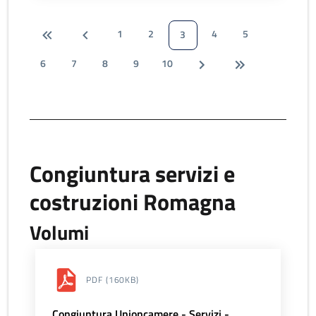
1
2
4
5
3
6
7
8
9
10
Congiuntura servizi e
costruzioni Romagna
Volumi
PDF
(160KB)
Congiuntura Unioncamere - Servizi -