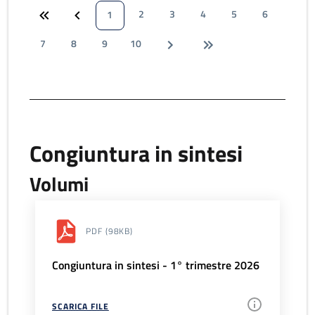
2
3
4
5
6
1
7
8
9
10
Congiuntura in sintesi
Volumi
PDF
(98KB)
Congiuntura in sintesi - 1° trimestre 2026
SCARICA FILE