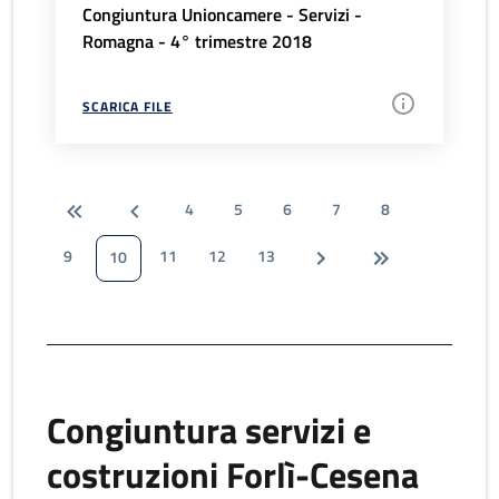
Congiuntura Unioncamere - Servizi -
Romagna - 4° trimestre 2018
SCARICA FILE
4
5
6
7
8
9
11
12
13
10
Congiuntura servizi e
costruzioni Forlì-Cesena