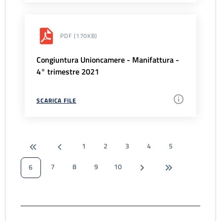
PDF
(170KB)
Congiuntura Unioncamere - Manifattura -
4° trimestre 2021
SCARICA FILE
1
2
3
4
5
7
8
9
10
6