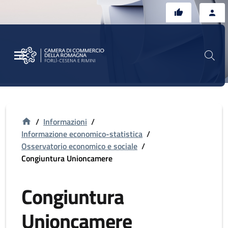
Vai al contenuto principale
Vai al footer
/
Informazioni
/
Informazione economico-statistica
/
Osservatorio economico e sociale
/
Congiuntura Unioncamere
Congiuntura
Unioncamere