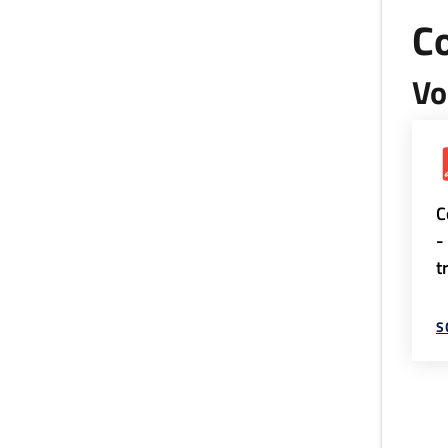
Co
Vo
C
-
t
S