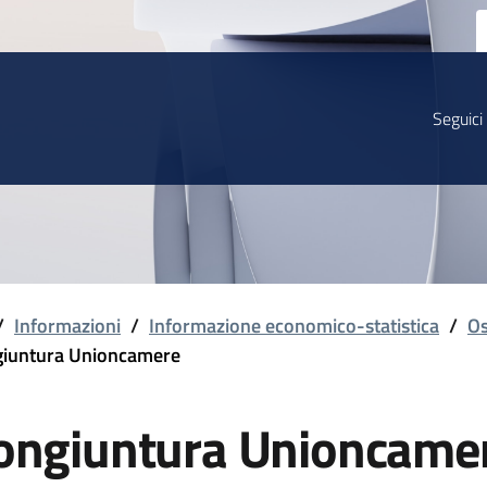
Seguici
/
Informazioni
/
Informazione economico-statistica
/
Os
iuntura Unioncamere
ongiuntura Unioncame