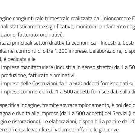
dagine congiunturale trimestrale realizzata da Unioncamere
onali statisticamente significativo, monitora l'andamento degl
uzione, fatturato, ordinativi).
ita ai principali settori di attività economica - Industria, Cos
lta nei confronti di oltre 1.300 imprese. L'elaborazione, disp
, è dedicata alle
imprese manifatturiere (Industria in senso stretto) da 1 a 50
produzione, fatturato e ordinativi;
imprese delle Costruzioni da 1 a 500 addetti fornisce dati s
imprese commerciali da 1 a 500 addetti fornisce dati sulla d
specifica indagine, tramite sovracampionamento, è poi dedicata
na e rivolta alle imprese (da 1 a 500 addetti) dei Servizi (i.
gio e ristorazione). Le elaborazioni, disponibili a partire dal 
nziali circa le vendite, il volume d’affari e le giacenze.