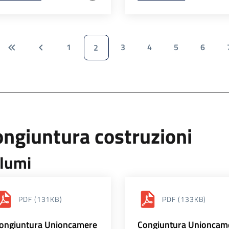
1
3
4
5
6
2
ngiuntura costruzioni
lumi
PDF
(131KB)
PDF
(133KB)
ongiuntura Unioncamere
Congiuntura Unioncam