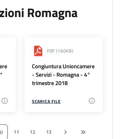
uzioni Romagna
PDF
(160KB)
ere
Congiuntura Unioncamere
1°
- Servizi - Romagna - 4°
trimestre 2018
SCARICA FILE
11
12
13
0