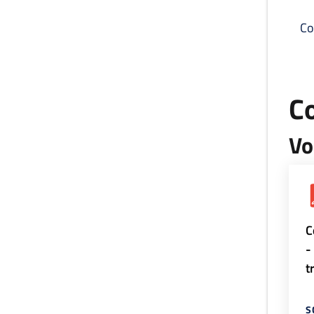
Co
C
Vo
C
-
t
S