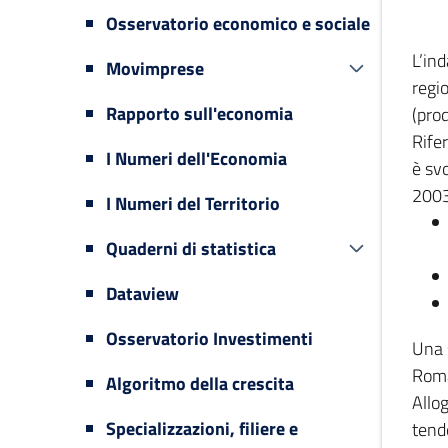
Osservatorio economico e sociale
L’in
Movimprese
regi
Rapporto sull'economia
(prod
Rifer
I Numeri dell'Economia
è svo
2003
I Numeri del Territorio
Quaderni di statistica
Dataview
Osservatorio Investimenti
Una 
Romag
Algoritmo della crescita
Allog
Specializzazioni, filiere e
tende