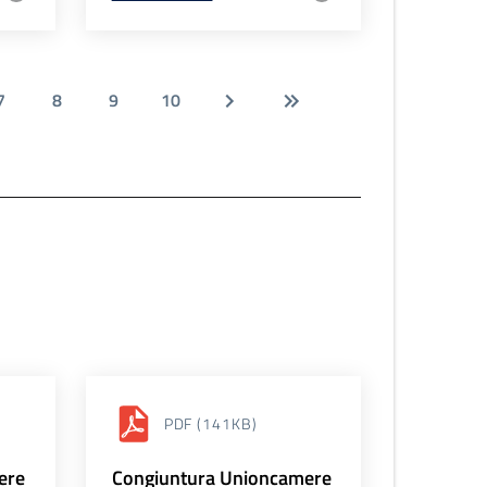
7
8
9
10
PDF
(141KB)
ere
Congiuntura Unioncamere