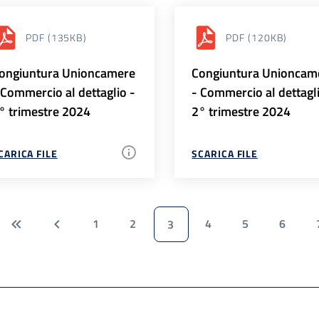
PDF
(135KB)
PDF
(120KB)
ongiuntura Unioncamere
Congiuntura Unioncam
 Commercio al dettaglio -
- Commercio al dettagl
° trimestre 2024
2° trimestre 2024
CARICA FILE
SCARICA FILE
1
2
4
5
6
3