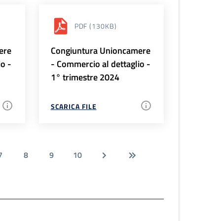
PDF
(130KB)
ere
Congiuntura Unioncamere
io -
- Commercio al dettaglio -
1° trimestre 2024
SCARICA FILE
7
8
9
10