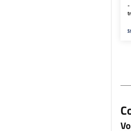
-
t
S
C
Vo