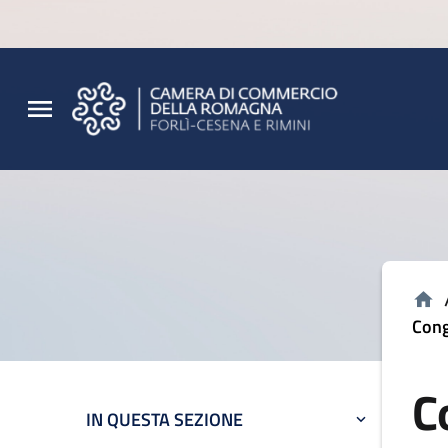
Vai al contenuto principale
Vai al footer
Cong
C
IN QUESTA SEZIONE