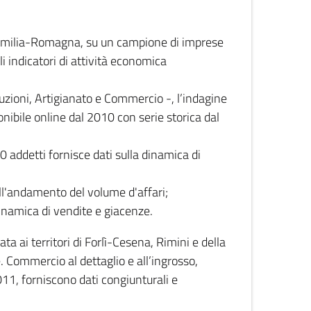
 Emilia-Romagna, su un campione di imprese
i indicatori di attività economica
truzioni, Artigianato e Commercio -, l’indagine
onibile online dal 2010 con serie storica dal
0 addetti fornisce dati sulla dinamica di
ull'andamento del volume d'affari;
inamica di vendite e giacenze.
 ai territori di Forlì-Cesena, Rimini e della
e. Commercio al dettaglio e all’ingrosso,
2011, forniscono dati congiunturali e