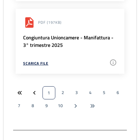
PDF
(197KB)
Congiuntura Unioncamere - Manifattura -
3° trimestre 2025
SCARICA FILE
2
3
4
5
6
1
7
8
9
10