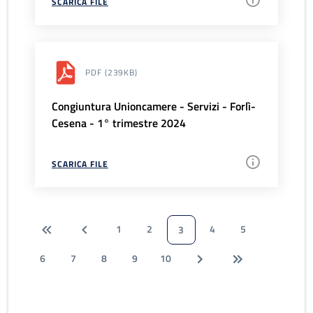
SCARICA FILE
PDF
(239KB)
Congiuntura Unioncamere - Servizi - Forlì-
Cesena - 1° trimestre 2024
SCARICA FILE
1
2
4
5
3
6
7
8
9
10