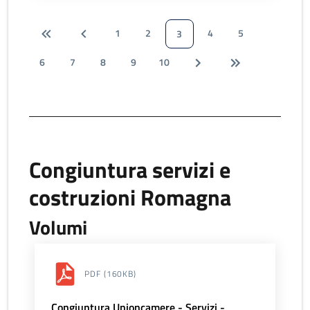
1
2
4
5
3
6
7
8
9
10
Congiuntura servizi e
costruzioni Romagna
Volumi
PDF
(160KB)
Congiuntura Unioncamere - Servizi -