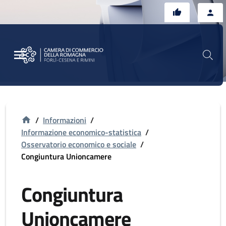
Vai al contenuto principale
Vai al footer
/
Informazioni
/
Informazione economico-statistica
/
Osservatorio economico e sociale
/
Congiuntura Unioncamere
Congiuntura
Unioncamere