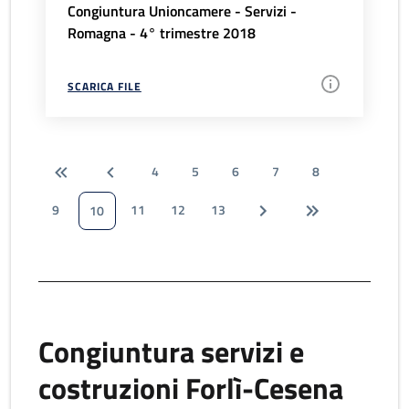
Congiuntura Unioncamere - Servizi -
Romagna - 4° trimestre 2018
SCARICA FILE
4
5
6
7
8
9
11
12
13
10
Congiuntura servizi e
costruzioni Forlì-Cesena