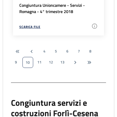
Congiuntura Unioncamere - Servizi -
Romagna - 4° trimestre 2018
SCARICA FILE
4
5
6
7
8
9
11
12
13
10
Congiuntura servizi e
costruzioni Forlì-Cesena