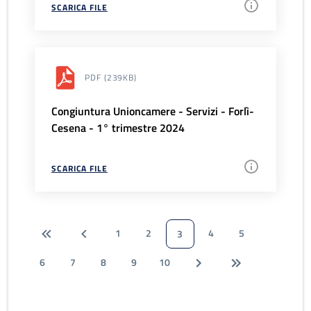
SCARICA FILE
PDF
(239KB)
Congiuntura Unioncamere - Servizi - Forlì-
Cesena - 1° trimestre 2024
SCARICA FILE
1
2
4
5
3
6
7
8
9
10