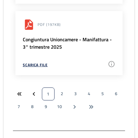
PDF
(197KB)
Congiuntura Unioncamere - Manifattura -
3° trimestre 2025
SCARICA FILE
2
3
4
5
6
1
7
8
9
10