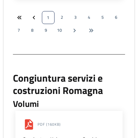
2
3
4
5
6
1
7
8
9
10
Congiuntura servizi e
costruzioni Romagna
Volumi
PDF
(160KB)