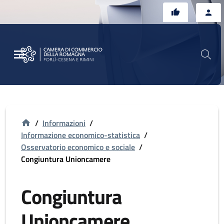
Vai al contenuto principale
Vai al footer
/
Informazioni
/
Informazione economico-statistica
/
Osservatorio economico e sociale
/
Congiuntura Unioncamere
Congiuntura
Unioncamere