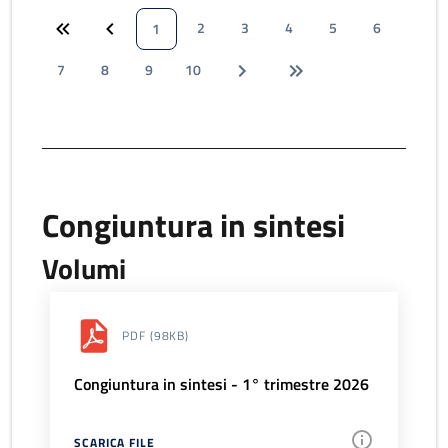
2
3
4
5
6
1
7
8
9
10
Congiuntura in sintesi
Volumi
PDF
(98KB)
Congiuntura in sintesi - 1° trimestre 2026
SCARICA FILE