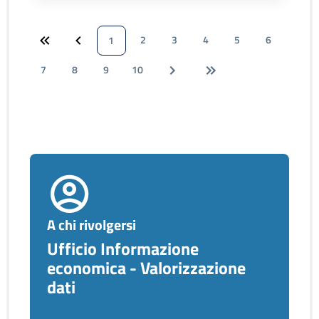
2
3
4
5
6
1
7
8
9
10
A chi rivolgersi
Ufficio Informazione
economica - Valorizzazione
dati