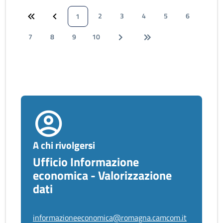
2
3
4
5
6
1
7
8
9
10
A chi rivolgersi
Ufficio Informazione
economica - Valorizzazione
dati
informazioneeconomica@romagna.camcom.it