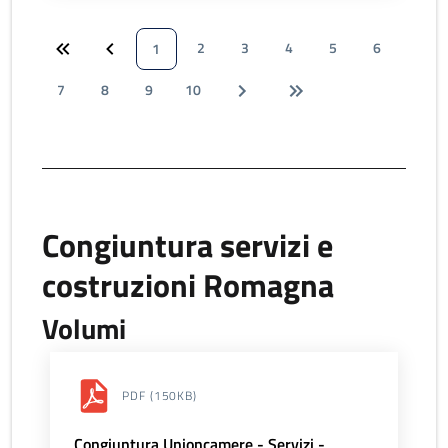
2
3
4
5
6
1
7
8
9
10
Congiuntura servizi e
costruzioni Romagna
Volumi
PDF
(150KB)
Congiuntura Unioncamere - Servizi -