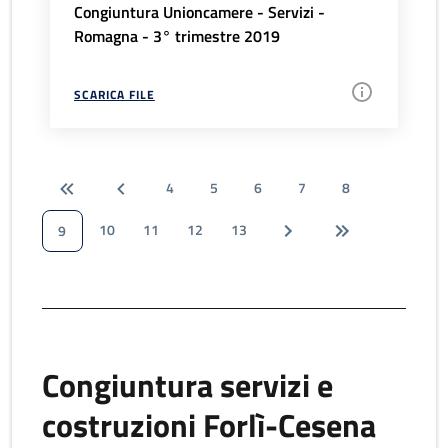
Congiuntura Unioncamere - Servizi -
Romagna - 3° trimestre 2019
SCARICA FILE
4
5
6
7
8
10
11
12
13
9
Congiuntura servizi e
costruzioni Forlì-Cesena