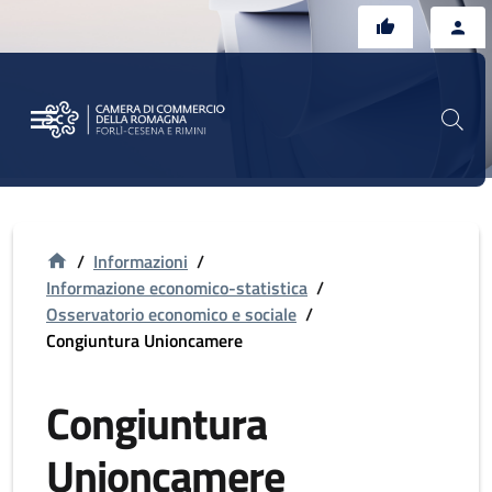
Vai al contenuto principale
Vai al footer
/
Informazioni
/
Informazione economico-statistica
/
Osservatorio economico e sociale
/
Congiuntura Unioncamere
Congiuntura
Unioncamere