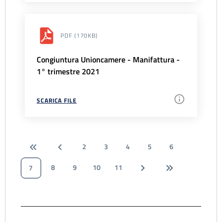
PDF
(170KB)
Congiuntura Unioncamere - Manifattura -
1° trimestre 2021
SCARICA FILE
2
3
4
5
6
8
9
10
11
7