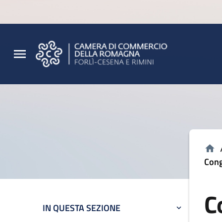
Vai al contenuto principale
Vai al footer
Cong
C
IN QUESTA SEZIONE