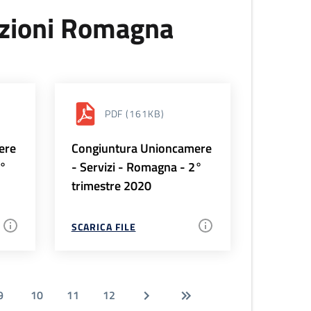
uzioni Romagna
PDF
(161KB)
ere
Congiuntura Unioncamere
3°
- Servizi - Romagna - 2°
trimestre 2020
SCARICA FILE
9
10
11
12