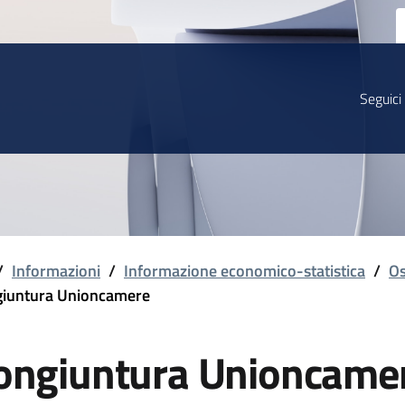
Seguici
/
Informazioni
/
Informazione economico-statistica
/
Os
iuntura Unioncamere
ongiuntura Unioncame