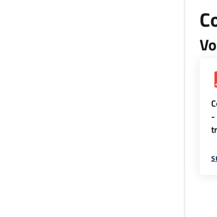
Co
Vo
C
-
t
S