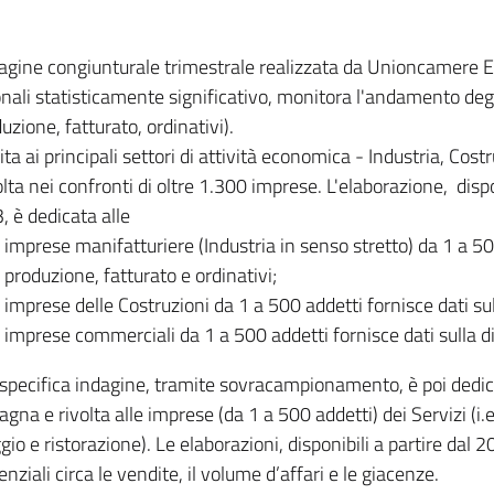
dagine congiunturale trimestrale realizzata da Unioncamere
onali statisticamente significativo, monitora l'andamento degl
uzione, fatturato, ordinativi).
ita ai principali settori di attività economica - Industria, Cos
lta nei confronti di oltre 1.300 imprese. L'elaborazione, disp
, è dedicata alle
imprese manifatturiere (Industria in senso stretto) da 1 a 50
produzione, fatturato e ordinativi;
imprese delle Costruzioni da 1 a 500 addetti fornisce dati s
imprese commerciali da 1 a 500 addetti fornisce dati sulla d
specifica indagine, tramite sovracampionamento, è poi dedicata
na e rivolta alle imprese (da 1 a 500 addetti) dei Servizi (i.
gio e ristorazione). Le elaborazioni, disponibili a partire dal 
nziali circa le vendite, il volume d’affari e le giacenze.