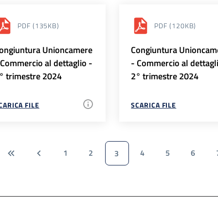
PDF
(135KB)
PDF
(120KB)
ongiuntura Unioncamere
Congiuntura Unioncam
 Commercio al dettaglio -
- Commercio al dettagl
° trimestre 2024
2° trimestre 2024
CARICA FILE
SCARICA FILE
1
2
4
5
6
3