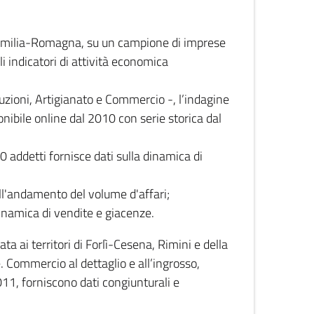
 Emilia-Romagna, su un campione di imprese
i indicatori di attività economica
truzioni, Artigianato e Commercio -, l’indagine
onibile online dal 2010 con serie storica dal
0 addetti fornisce dati sulla dinamica di
ull'andamento del volume d'affari;
inamica di vendite e giacenze.
 ai territori di Forlì-Cesena, Rimini e della
e. Commercio al dettaglio e all’ingrosso,
2011, forniscono dati congiunturali e