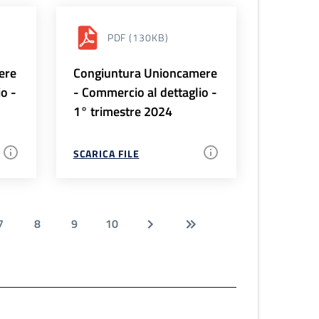
PDF
(130KB)
ere
Congiuntura Unioncamere
io -
- Commercio al dettaglio -
1° trimestre 2024
SCARICA FILE
7
8
9
10