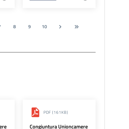
7
8
9
10
PDF
(161KB)
ere
Congiuntura Unioncamere