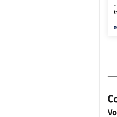
-
t
S
C
Vo