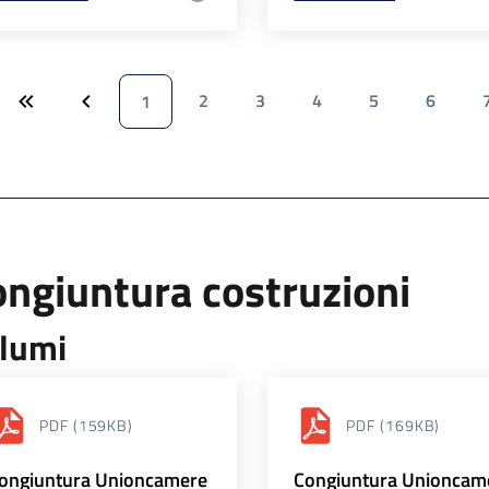
2
3
4
5
6
1
ngiuntura costruzioni
lumi
PDF
(159KB)
PDF
(169KB)
ongiuntura Unioncamere
Congiuntura Unioncam