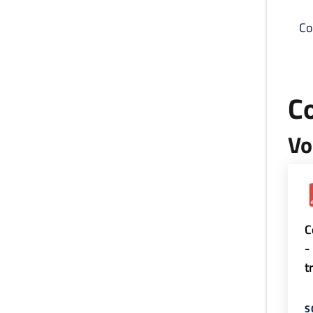
Co
C
Vo
C
-
t
S