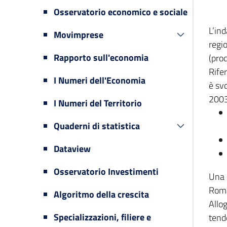
Osservatorio economico e sociale
L’in
Movimprese
regi
Rapporto sull'economia
(prod
Rifer
I Numeri dell'Economia
è svo
2003
I Numeri del Territorio
Quaderni di statistica
Dataview
Osservatorio Investimenti
Una 
Romag
Algoritmo della crescita
Allog
Specializzazioni, filiere e
tende