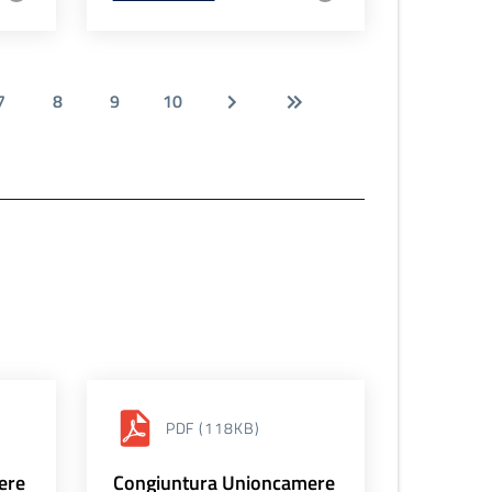
7
8
9
10
PDF
(118KB)
ere
Congiuntura Unioncamere