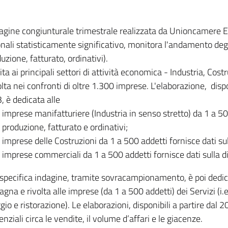
dagine congiunturale trimestrale realizzata da Unioncamere
onali statisticamente significativo, monitora l'andamento degl
uzione, fatturato, ordinativi).
ita ai principali settori di attività economica - Industria, Cos
lta nei confronti di oltre 1.300 imprese. L'elaborazione, disp
, è dedicata alle
imprese manifatturiere (Industria in senso stretto) da 1 a 50
produzione, fatturato e ordinativi;
imprese delle Costruzioni da 1 a 500 addetti fornisce dati s
imprese commerciali da 1 a 500 addetti fornisce dati sulla d
specifica indagine, tramite sovracampionamento, è poi dedicata
na e rivolta alle imprese (da 1 a 500 addetti) dei Servizi (i.
gio e ristorazione). Le elaborazioni, disponibili a partire dal 
nziali circa le vendite, il volume d’affari e le giacenze.