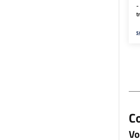
-
t
S
C
Vo