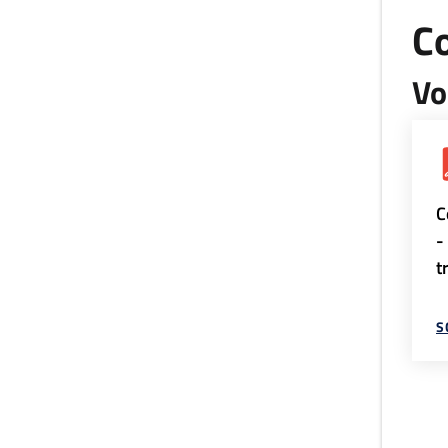
Co
Vo
C
-
t
S