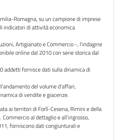
 Emilia-Romagna, su un campione di imprese
i indicatori di attività economica
truzioni, Artigianato e Commercio -, l’indagine
onibile online dal 2010 con serie storica dal
0 addetti fornisce dati sulla dinamica di
ull'andamento del volume d'affari;
inamica di vendite e giacenze.
 ai territori di Forlì-Cesena, Rimini e della
e. Commercio al dettaglio e all’ingrosso,
2011, forniscono dati congiunturali e