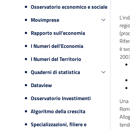
Osservatorio economico e sociale
L’in
Movimprese
regi
Rapporto sull'economia
(prod
Rifer
I Numeri dell'Economia
è svo
2003
I Numeri del Territorio
Quaderni di statistica
Dataview
Osservatorio Investimenti
Una 
Romag
Algoritmo della crescita
Allog
Specializzazioni, filiere e
tende