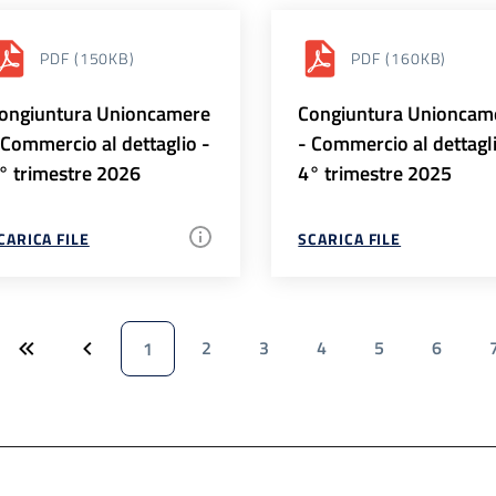
PDF
(150KB)
PDF
(160KB)
ongiuntura Unioncamere
Congiuntura Unioncam
 Commercio al dettaglio -
- Commercio al dettagl
° trimestre 2026
4° trimestre 2025
CARICA FILE
SCARICA FILE
2
3
4
5
6
1