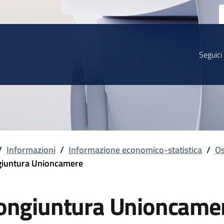
Seguici
/
Informazioni
/
Informazione economico-statistica
/
Os
iuntura Unioncamere
ongiuntura Unioncame