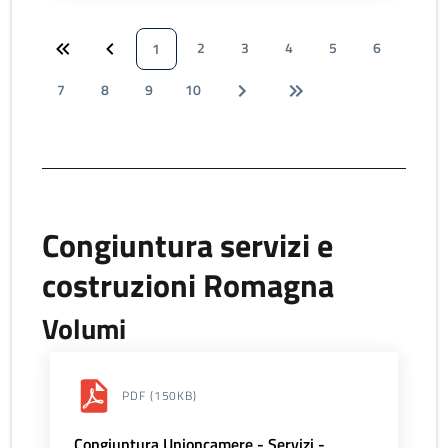
2
3
4
5
6
1
7
8
9
10
Congiuntura servizi e
costruzioni Romagna
Volumi
PDF
(150KB)
Congiuntura Unioncamere - Servizi -