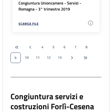
Congiuntura Unioncamere - Servizi -
Romagna - 3° trimestre 2019
SCARICA FILE
4
5
6
7
8
10
11
12
13
9
Congiuntura servizi e
costruzioni Forlì-Cesena