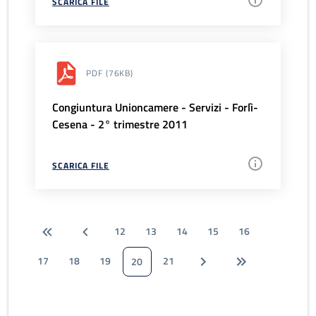
SCARICA FILE
PDF
(76KB)
Congiuntura Unioncamere - Servizi - Forlì-
Cesena - 2° trimestre 2011
SCARICA FILE
12
13
14
15
16
17
18
19
21
20