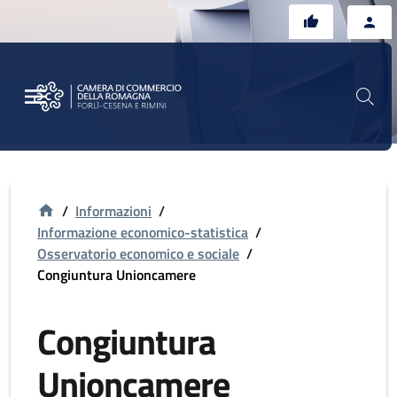
Vai al contenuto principale
Vai al footer
/
Informazioni
/
Informazione economico-statistica
/
Osservatorio economico e sociale
/
Congiuntura Unioncamere
Congiuntura
Unioncamere