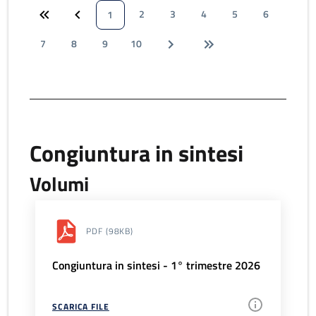
2
3
4
5
6
1
7
8
9
10
Congiuntura in sintesi
Volumi
PDF
(98KB)
Congiuntura in sintesi - 1° trimestre 2026
SCARICA FILE