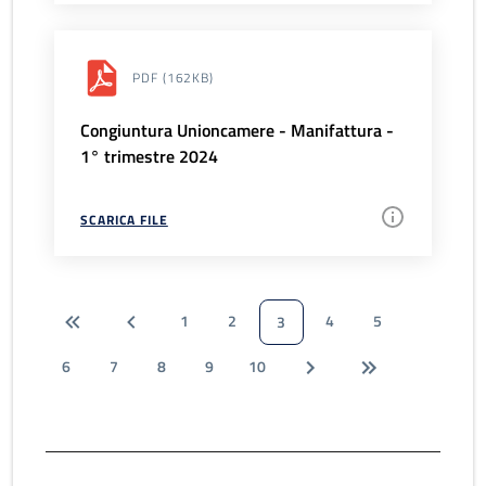
PDF
(162KB)
Congiuntura Unioncamere - Manifattura -
1° trimestre 2024
SCARICA FILE
1
2
4
5
3
6
7
8
9
10