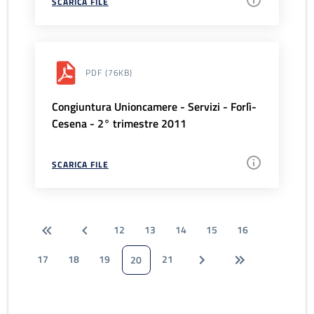
SCARICA FILE
PDF
(76KB)
Congiuntura Unioncamere - Servizi - Forlì-
Cesena - 2° trimestre 2011
SCARICA FILE
12
13
14
15
16
17
18
19
21
20