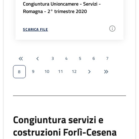
Congiuntura Unioncamere - Servizi -
Romagna - 2° trimestre 2020
SCARICA FILE
3
4
5
6
7
9
10
11
12
8
Congiuntura servizi e
costruzioni Forlì-Cesena