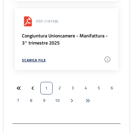
PDF
(197KB)
Congiuntura Unioncamere - Manifattura -
3° trimestre 2025
SCARICA FILE
2
3
4
5
6
1
7
8
9
10