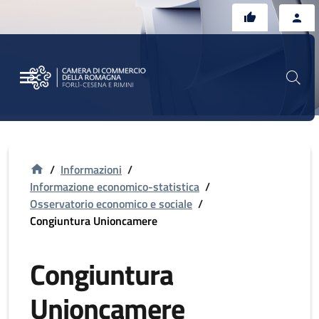
Vai al contenuto principale
Vai al footer
/
Informazioni
/
Informazione economico-statistica
/
Osservatorio economico e sociale
/
Congiuntura Unioncamere
Congiuntura
Unioncamere