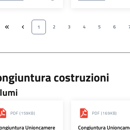
2
3
4
5
6
1
ngiuntura costruzioni
lumi
PDF
(159KB)
PDF
(169KB)
ongiuntura Unioncamere
Congiuntura Unioncam