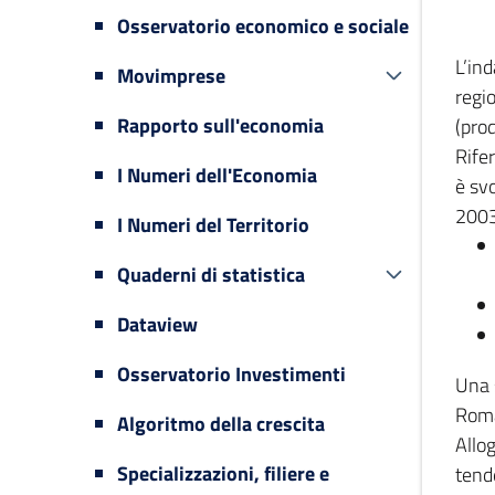
Osservatorio economico e sociale
L’in
Movimprese
regi
Rapporto sull'economia
(prod
Rifer
I Numeri dell'Economia
è svo
2003
I Numeri del Territorio
Quaderni di statistica
Dataview
Osservatorio Investimenti
Una 
Romag
Algoritmo della crescita
Allog
Specializzazioni, filiere e
tende