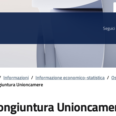
Seguici
/
Informazioni
/
Informazione economico-statistica
/
Os
iuntura Unioncamere
ongiuntura Unioncame