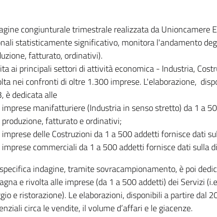
dagine congiunturale trimestrale realizzata da Unioncamere
onali statisticamente significativo, monitora l'andamento degl
uzione, fatturato, ordinativi).
ita ai principali settori di attività economica - Industria, Cos
lta nei confronti di oltre 1.300 imprese. L'elaborazione, disp
, è dedicata alle
imprese manifatturiere (Industria in senso stretto) da 1 a 50
produzione, fatturato e ordinativi;
imprese delle Costruzioni da 1 a 500 addetti fornisce dati s
imprese commerciali da 1 a 500 addetti fornisce dati sulla d
specifica indagine, tramite sovracampionamento, è poi dedicata
na e rivolta alle imprese (da 1 a 500 addetti) dei Servizi (i.
gio e ristorazione). Le elaborazioni, disponibili a partire dal 
nziali circa le vendite, il volume d’affari e le giacenze.