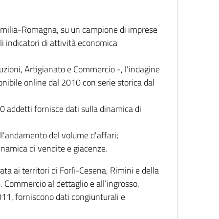
 Emilia-Romagna, su un campione di imprese
i indicatori di attività economica
truzioni, Artigianato e Commercio -, l’indagine
onibile online dal 2010 con serie storica dal
0 addetti fornisce dati sulla dinamica di
ull'andamento del volume d'affari;
inamica di vendite e giacenze.
 ai territori di Forlì-Cesena, Rimini e della
e. Commercio al dettaglio e all’ingrosso,
2011, forniscono dati congiunturali e