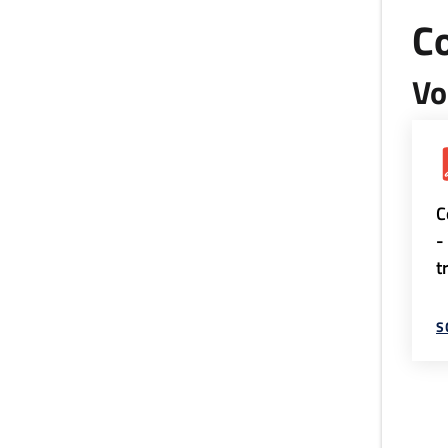
Co
Vo
C
-
t
S