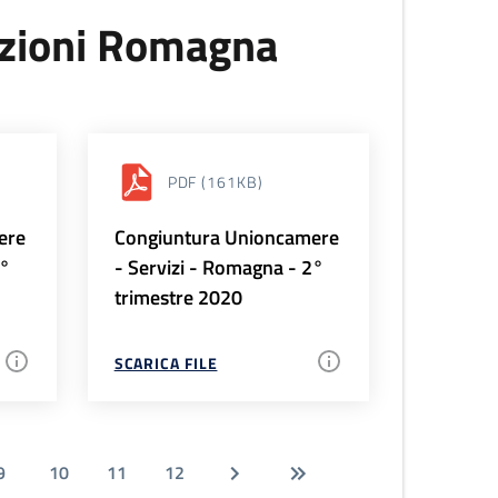
uzioni Romagna
PDF
(161KB)
ere
Congiuntura Unioncamere
3°
- Servizi - Romagna - 2°
trimestre 2020
SCARICA FILE
9
10
11
12