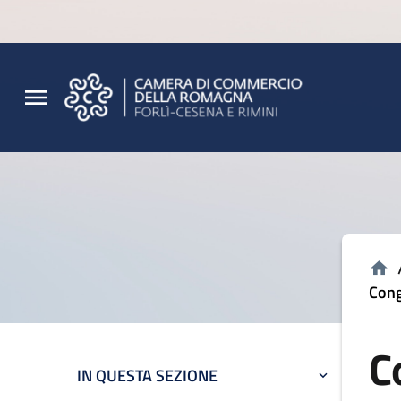
Vai al contenuto principale
Vai al footer
Cong
C
IN QUESTA SEZIONE