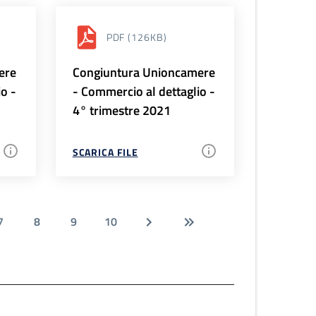
PDF
(126KB)
ere
Congiuntura Unioncamere
io -
- Commercio al dettaglio -
4° trimestre 2021
SCARICA FILE
7
8
9
10