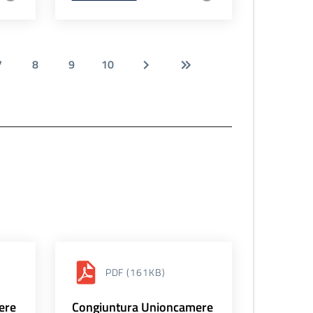
7
8
9
10
PDF
(161KB)
ere
Congiuntura Unioncamere