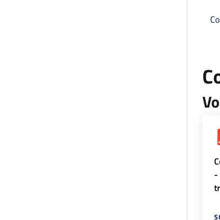
Co
C
Vo
C
-
t
S