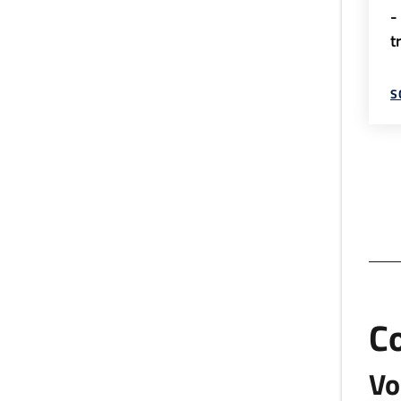
-
t
S
C
Vo