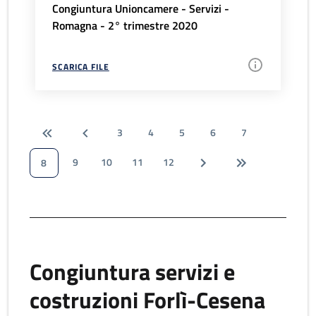
Congiuntura Unioncamere - Servizi -
Romagna - 2° trimestre 2020
SCARICA FILE
3
4
5
6
7
9
10
11
12
8
Congiuntura servizi e
costruzioni Forlì-Cesena