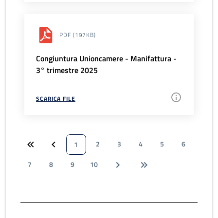
PDF
(197KB)
Congiuntura Unioncamere - Manifattura -
3° trimestre 2025
SCARICA FILE
2
3
4
5
6
1
7
8
9
10