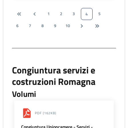
1
2
3
5
4
6
7
8
9
10
Congiuntura servizi e
costruzioni Romagna
Volumi
PDF
(162KB)
Congiuntura Unioncamere - Servizi -