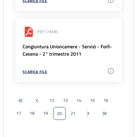
SCARICA FILE
PDF
(76KB)
Congiuntura Unioncamere - Servizi - Forlì-
Cesena - 2° trimestre 2011
SCARICA FILE
12
13
14
15
16
17
18
19
21
20