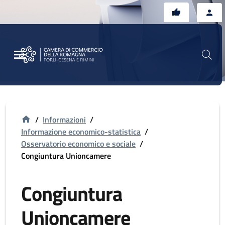
Vai al contenuto principale
Vai al footer
/
Informazioni
/
Informazione economico-statistica
/
Osservatorio economico e sociale
/
Congiuntura Unioncamere
Congiuntura
Unioncamere