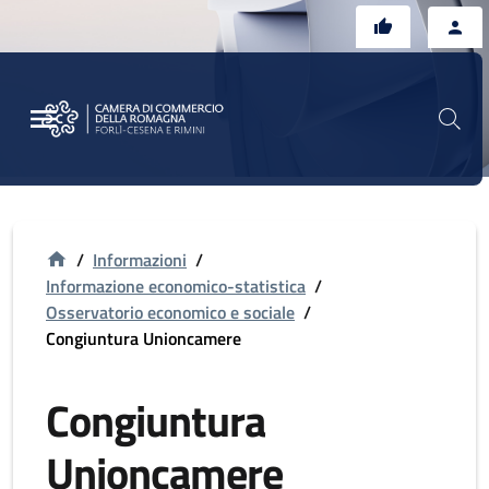
Vai al contenuto principale
Vai al footer
/
Informazioni
/
Informazione economico-statistica
/
Osservatorio economico e sociale
/
Congiuntura Unioncamere
Congiuntura
Unioncamere