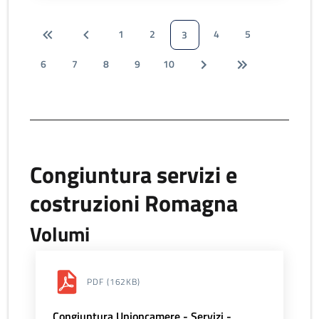
1
2
4
5
3
6
7
8
9
10
Congiuntura servizi e
costruzioni Romagna
Volumi
PDF
(162KB)
Congiuntura Unioncamere - Servizi -