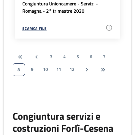
Congiuntura Unioncamere - Servizi -
Romagna - 2° trimestre 2020
SCARICA FILE
3
4
5
6
7
9
10
11
12
8
Congiuntura servizi e
costruzioni Forlì-Cesena