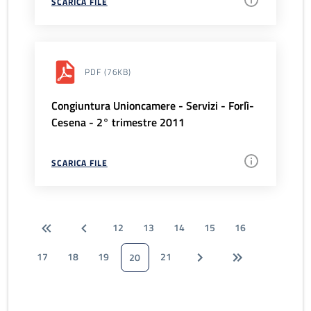
SCARICA FILE
PDF
(76KB)
Congiuntura Unioncamere - Servizi - Forlì-
Cesena - 2° trimestre 2011
SCARICA FILE
12
13
14
15
16
17
18
19
21
20