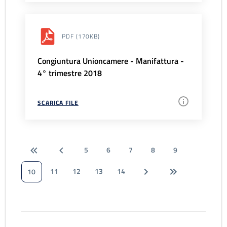
PDF
(170KB)
Congiuntura Unioncamere - Manifattura -
4° trimestre 2018
SCARICA FILE
5
6
7
8
9
11
12
13
14
10