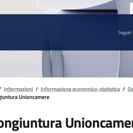
Seguici
/
Informazioni
/
Informazione economico-statistica
/
Os
iuntura Unioncamere
ongiuntura Unioncame