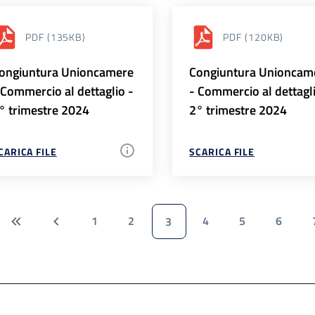
PDF
(135KB)
PDF
(120KB)
ongiuntura Unioncamere
Congiuntura Unioncam
 Commercio al dettaglio -
- Commercio al dettagl
° trimestre 2024
2° trimestre 2024
CARICA FILE
SCARICA FILE
1
2
4
5
6
3