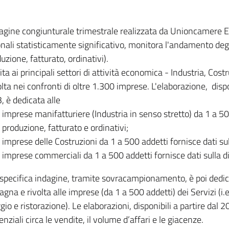
dagine congiunturale trimestrale realizzata da Unioncamere
onali statisticamente significativo, monitora l'andamento degl
uzione, fatturato, ordinativi).
ita ai principali settori di attività economica - Industria, Cos
lta nei confronti di oltre 1.300 imprese. L'elaborazione, disp
, è dedicata alle
imprese manifatturiere (Industria in senso stretto) da 1 a 50
produzione, fatturato e ordinativi;
imprese delle Costruzioni da 1 a 500 addetti fornisce dati s
imprese commerciali da 1 a 500 addetti fornisce dati sulla d
specifica indagine, tramite sovracampionamento, è poi dedicata
na e rivolta alle imprese (da 1 a 500 addetti) dei Servizi (i.
gio e ristorazione). Le elaborazioni, disponibili a partire dal 
nziali circa le vendite, il volume d’affari e le giacenze.