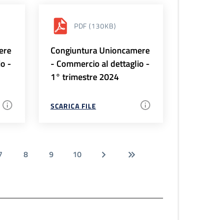
PDF
(130KB)
ere
Congiuntura Unioncamere
io -
- Commercio al dettaglio -
1° trimestre 2024
SCARICA FILE
7
8
9
10