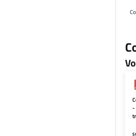
Co
C
Vo
C
-
t
S