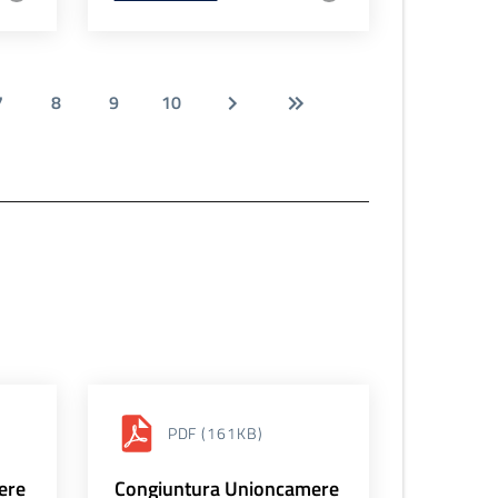
7
8
9
10
PDF
(161KB)
ere
Congiuntura Unioncamere