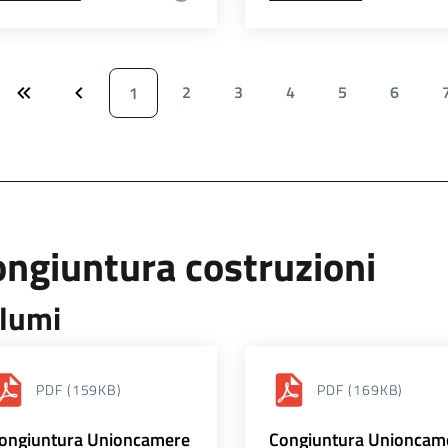
2
3
4
5
6
1
ngiuntura costruzioni
lumi
PDF
(159KB)
PDF
(169KB)
ongiuntura Unioncamere
Congiuntura Unioncam