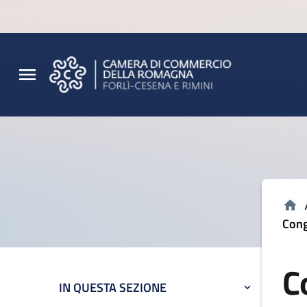
Vai al contenuto principale
Vai al footer
Cong
C
IN QUESTA SEZIONE