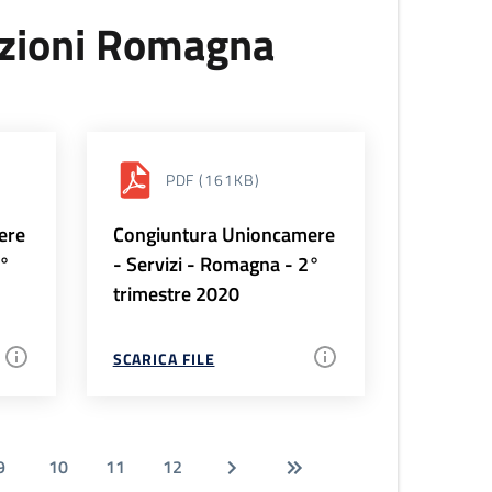
uzioni Romagna
PDF
(161KB)
ere
Congiuntura Unioncamere
3°
- Servizi - Romagna - 2°
trimestre 2020
SCARICA FILE
9
10
11
12