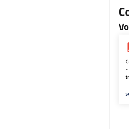
Co
Vo
C
-
t
S