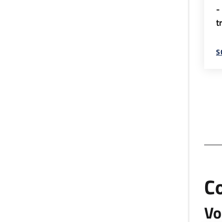
-
t
S
C
Vo