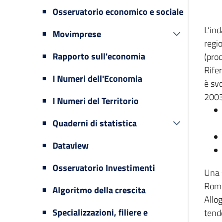
Osservatorio economico e sociale
L’in
Movimprese
regi
Rapporto sull'economia
(prod
Rifer
I Numeri dell'Economia
è svo
2003
I Numeri del Territorio
Quaderni di statistica
Dataview
Osservatorio Investimenti
Una 
Romag
Algoritmo della crescita
Allog
Specializzazioni, filiere e
tende