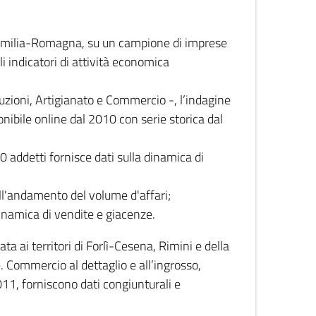
 Emilia-Romagna, su un campione di imprese
i indicatori di attività economica
truzioni, Artigianato e Commercio -, l’indagine
onibile online dal 2010 con serie storica dal
0 addetti fornisce dati sulla dinamica di
ull'andamento del volume d'affari;
inamica di vendite e giacenze.
 ai territori di Forlì-Cesena, Rimini e della
e. Commercio al dettaglio e all’ingrosso,
2011, forniscono dati congiunturali e