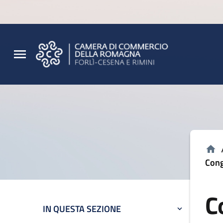
Vai al contenuto principale
Vai al footer
Cong
C
IN QUESTA SEZIONE