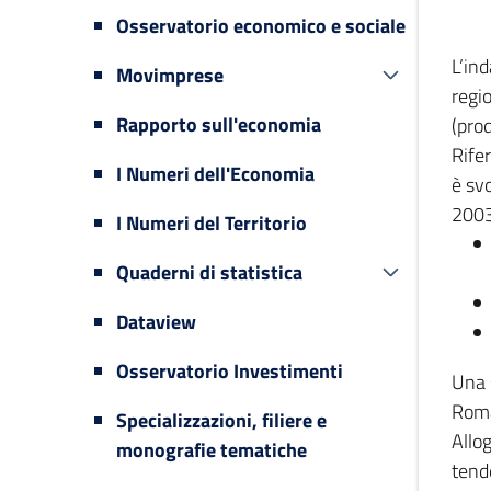
Osservatorio economico e sociale
L’in
Movimprese
regi
Rapporto sull'economia
(prod
Rifer
I Numeri dell'Economia
è svo
2003
I Numeri del Territorio
Quaderni di statistica
Dataview
Osservatorio Investimenti
Una 
Romag
Specializzazioni, filiere e
Allog
monografie tematiche
tende