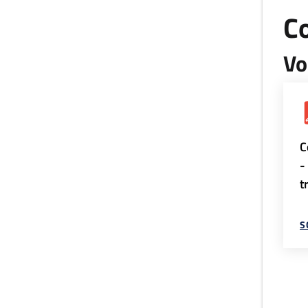
Co
Vo
C
-
t
S