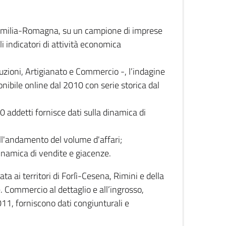
 Emilia-Romagna, su un campione di imprese
i indicatori di attività economica
truzioni, Artigianato e Commercio -, l’indagine
onibile online dal 2010 con serie storica dal
0 addetti fornisce dati sulla dinamica di
ull'andamento del volume d'affari;
inamica di vendite e giacenze.
 ai territori di Forlì-Cesena, Rimini e della
e. Commercio al dettaglio e all’ingrosso,
2011, forniscono dati congiunturali e