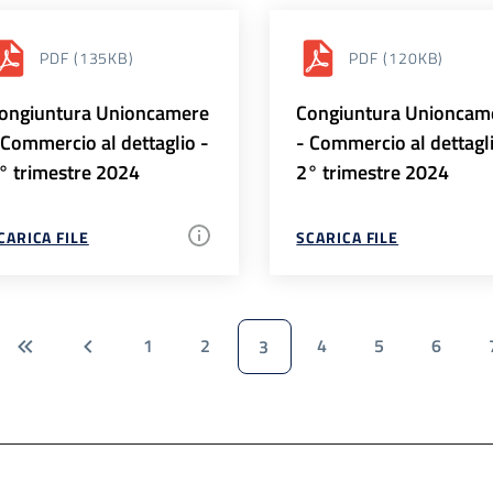
PDF
(135KB)
PDF
(120KB)
ongiuntura Unioncamere
Congiuntura Unioncam
 Commercio al dettaglio -
- Commercio al dettagl
° trimestre 2024
2° trimestre 2024
CARICA FILE
SCARICA FILE
1
2
4
5
6
3