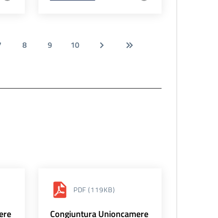
7
8
9
10
PDF
(119KB)
ere
Congiuntura Unioncamere