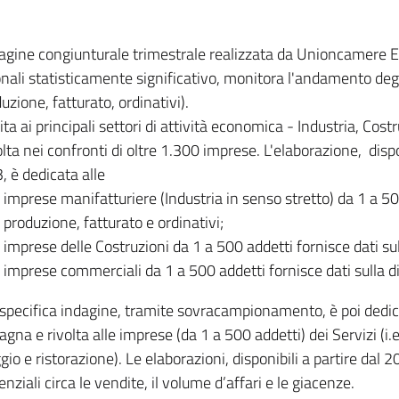
dagine congiunturale trimestrale realizzata da Unioncamere
onali statisticamente significativo, monitora l'andamento degl
uzione, fatturato, ordinativi).
ita ai principali settori di attività economica - Industria, Cos
lta nei confronti di oltre 1.300 imprese. L'elaborazione, disp
, è dedicata alle
imprese manifatturiere (Industria in senso stretto) da 1 a 50
produzione, fatturato e ordinativi;
imprese delle Costruzioni da 1 a 500 addetti fornisce dati s
imprese commerciali da 1 a 500 addetti fornisce dati sulla d
specifica indagine, tramite sovracampionamento, è poi dedicata
na e rivolta alle imprese (da 1 a 500 addetti) dei Servizi (i.
gio e ristorazione). Le elaborazioni, disponibili a partire dal 
nziali circa le vendite, il volume d’affari e le giacenze.