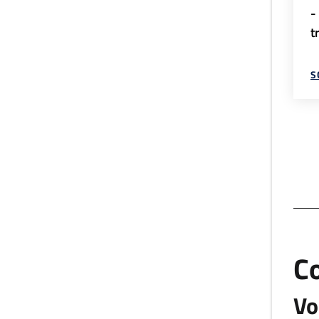
-
t
S
C
Vo