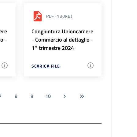
PDF
(130KB)
ere
Congiuntura Unioncamere
io -
- Commercio al dettaglio -
1° trimestre 2024
SCARICA FILE
7
8
9
10