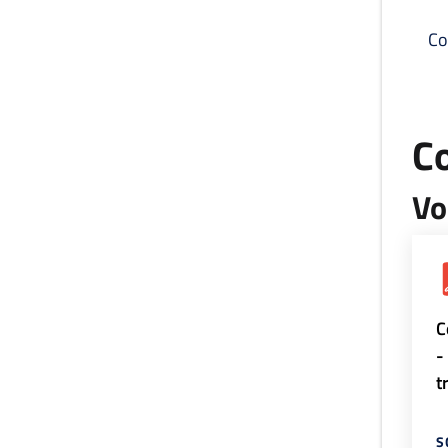
Co
C
Vo
C
-
t
S