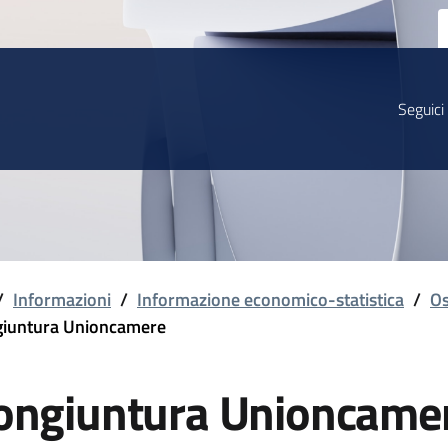
Seguici
/
Informazioni
/
Informazione economico-statistica
/
Os
iuntura Unioncamere
ongiuntura Unioncame