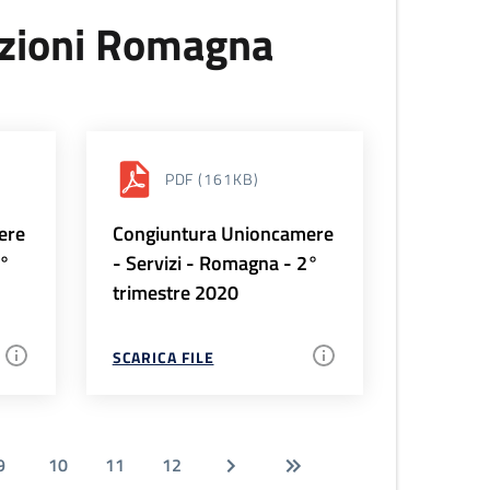
uzioni Romagna
PDF
(161KB)
ere
Congiuntura Unioncamere
3°
- Servizi - Romagna - 2°
trimestre 2020
SCARICA FILE
9
10
11
12