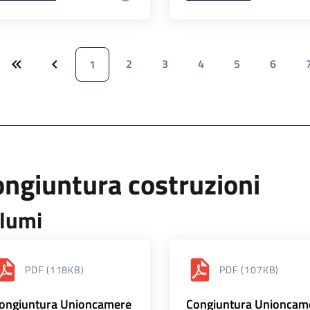
2
3
4
5
6
1
ngiuntura costruzioni
lumi
PDF
(118KB)
PDF
(107KB)
ongiuntura Unioncamere
Congiuntura Unioncam