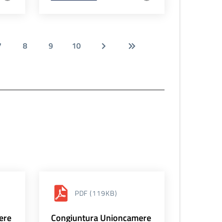
7
8
9
10
PDF
(119KB)
ere
Congiuntura Unioncamere