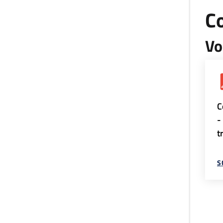
Co
Vo
C
-
t
S