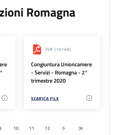
uzioni Romagna
PDF
(161KB)
ere
Congiuntura Unioncamere
3°
- Servizi - Romagna - 2°
trimestre 2020
SCARICA FILE
9
10
11
12