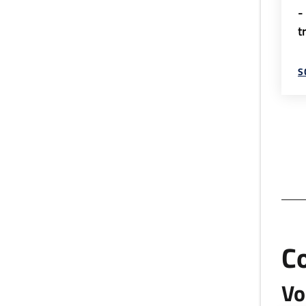
-
t
S
C
Vo