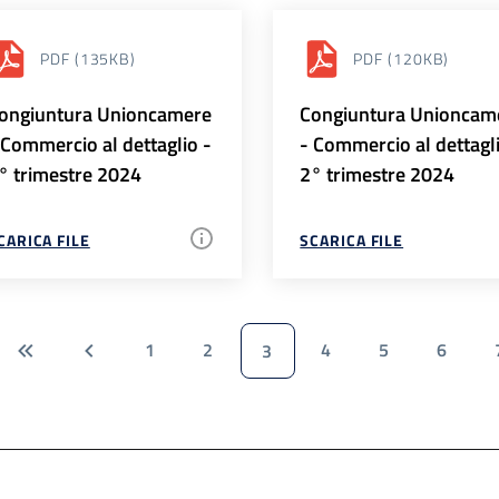
PDF
(135KB)
PDF
(120KB)
ongiuntura Unioncamere
Congiuntura Unioncam
 Commercio al dettaglio -
- Commercio al dettagl
° trimestre 2024
2° trimestre 2024
CARICA FILE
SCARICA FILE
1
2
4
5
6
3