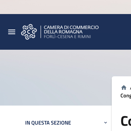
Vai al contenuto principale
Vai al footer
Cong
C
IN QUESTA SEZIONE