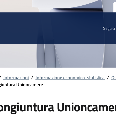
Seguici
/
Informazioni
/
Informazione economico-statistica
/
Os
iuntura Unioncamere
ongiuntura Unioncame