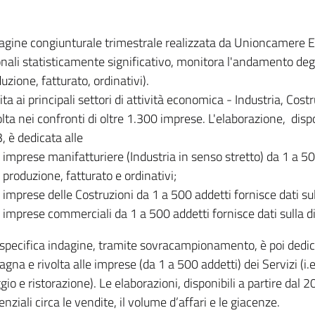
dagine congiunturale trimestrale realizzata da Unioncamere
onali statisticamente significativo, monitora l'andamento degl
uzione, fatturato, ordinativi).
ita ai principali settori di attività economica - Industria, Cos
lta nei confronti di oltre 1.300 imprese. L'elaborazione, disp
, è dedicata alle
imprese manifatturiere (Industria in senso stretto) da 1 a 50
produzione, fatturato e ordinativi;
imprese delle Costruzioni da 1 a 500 addetti fornisce dati s
imprese commerciali da 1 a 500 addetti fornisce dati sulla d
specifica indagine, tramite sovracampionamento, è poi dedicata
na e rivolta alle imprese (da 1 a 500 addetti) dei Servizi (i.
gio e ristorazione). Le elaborazioni, disponibili a partire dal 
nziali circa le vendite, il volume d’affari e le giacenze.