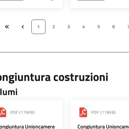
2
3
4
5
6
1
ngiuntura costruzioni
lumi
PDF
(119KB)
PDF
(118KB)
ongiuntura Unioncamere
Congiuntura Unioncam