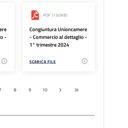
PDF
(130KB)
ere
Congiuntura Unioncamere
io -
- Commercio al dettaglio -
1° trimestre 2024
SCARICA FILE
7
8
9
10