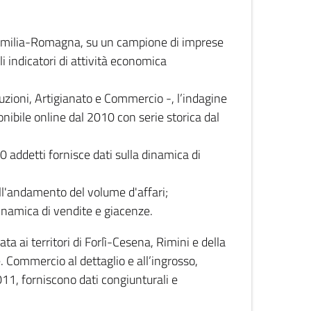
 Emilia-Romagna, su un campione di imprese
i indicatori di attività economica
truzioni, Artigianato e Commercio -, l’indagine
onibile online dal 2010 con serie storica dal
0 addetti fornisce dati sulla dinamica di
ull'andamento del volume d'affari;
inamica di vendite e giacenze.
 ai territori di Forlì-Cesena, Rimini e della
e. Commercio al dettaglio e all’ingrosso,
2011, forniscono dati congiunturali e