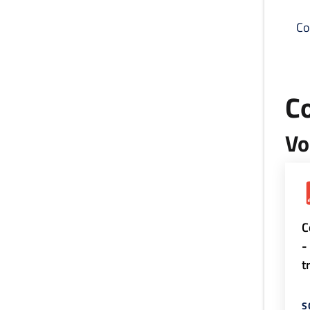
Co
C
Vo
C
-
t
S