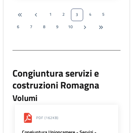
1
2
4
5
3
6
7
8
9
10
Congiuntura servizi e
costruzioni Romagna
Volumi
PDF
(162KB)
Congiuntura Unioncamere - Servizi -