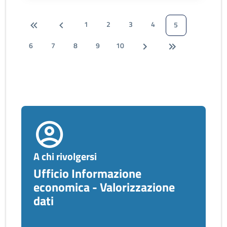
1
2
3
4
5
6
7
8
9
10
A chi rivolgersi
Ufficio Informazione
economica - Valorizzazione
dati