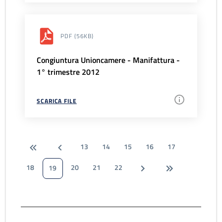
PDF
(56KB)
Congiuntura Unioncamere - Manifattura -
1° trimestre 2012
SCARICA FILE
13
14
15
16
17
18
20
21
22
19