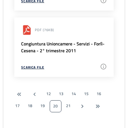
SCARICA FILE
PDF
(76KB)
Congiuntura Unioncamere - Servizi - Forlì-
Cesena - 2° trimestre 2011
SCARICA FILE
12
13
14
15
16
17
18
19
21
20