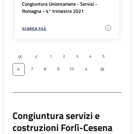
Congiuntura Unioncamere - Servizi -
Romagna - 4° trimestre 2021
SCARICA FILE
1
2
3
4
5
7
8
9
10
6
Congiuntura servizi e
costruzioni Forlì-Cesena