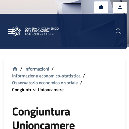
Vai al contenuto principale
Vai al footer
/
Informazioni
/
Informazione economico-statistica
/
Osservatorio economico e sociale
/
Congiuntura Unioncamere
Congiuntura
Unioncamere