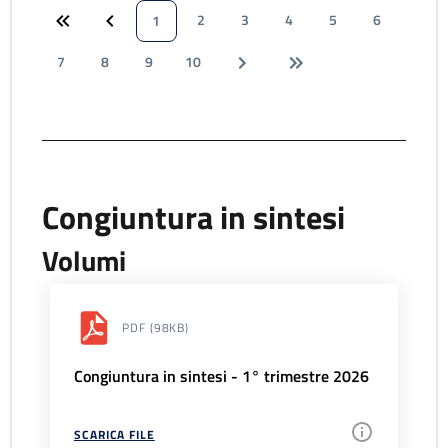
2
3
4
5
6
1
7
8
9
10
Congiuntura in sintesi
Volumi
PDF
(98KB)
Congiuntura in sintesi - 1° trimestre 2026
SCARICA FILE