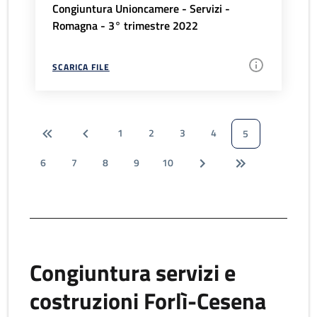
Congiuntura Unioncamere - Servizi -
Romagna - 3° trimestre 2022
SCARICA FILE
1
2
3
4
5
6
7
8
9
10
Congiuntura servizi e
costruzioni Forlì-Cesena