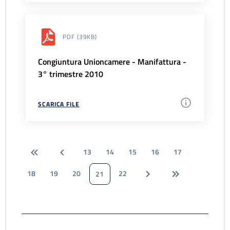
PDF
(39KB)
Congiuntura Unioncamere - Manifattura -
3° trimestre 2010
SCARICA FILE
13
14
15
16
17
18
19
20
22
21