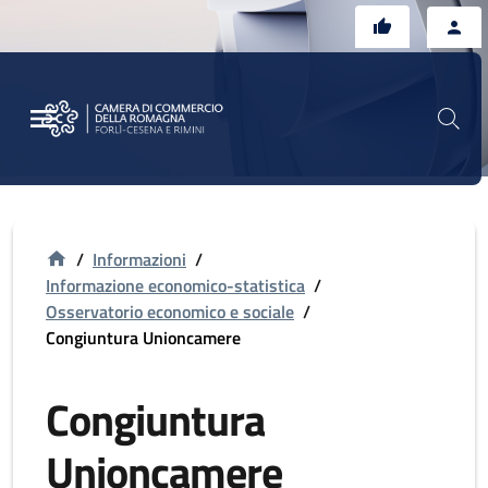
Vai al contenuto principale
Vai al footer
/
Informazioni
/
Informazione economico-statistica
/
Osservatorio economico e sociale
/
Congiuntura Unioncamere
Congiuntura
Unioncamere