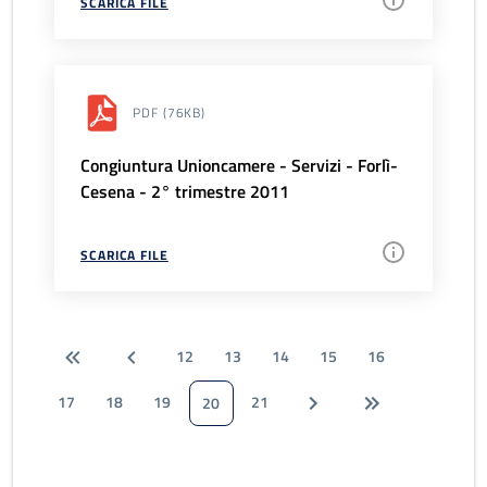
SCARICA FILE
PDF
(76KB)
Congiuntura Unioncamere - Servizi - Forlì-
Cesena - 2° trimestre 2011
SCARICA FILE
12
13
14
15
16
17
18
19
21
20