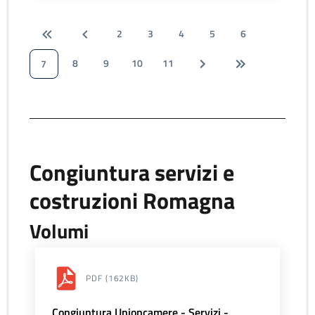
2
3
4
5
6
8
9
10
11
7
Congiuntura servizi e
costruzioni Romagna
Volumi
PDF
(162KB)
Congiuntura Unioncamere - Servizi -