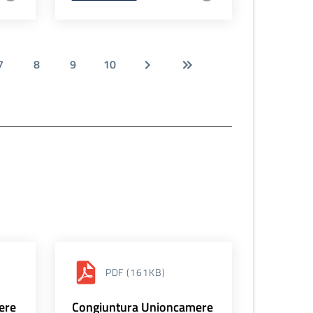
7
8
9
10
PDF
(161KB)
ere
Congiuntura Unioncamere