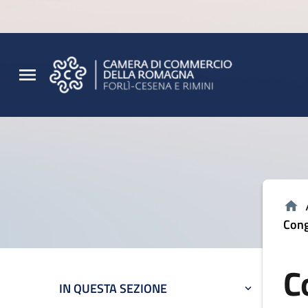
Vai al contenuto principale
Vai al footer
Cong
C
IN QUESTA SEZIONE