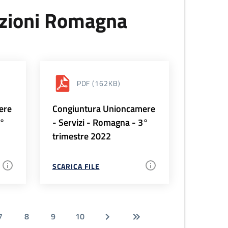
uzioni Romagna
PDF
(162KB)
ere
Congiuntura Unioncamere
4°
- Servizi - Romagna - 3°
trimestre 2022
SCARICA FILE
7
8
9
10