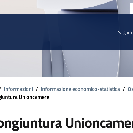
Seguici
/
Informazioni
/
Informazione economico-statistica
/
Os
iuntura Unioncamere
ongiuntura Unioncame