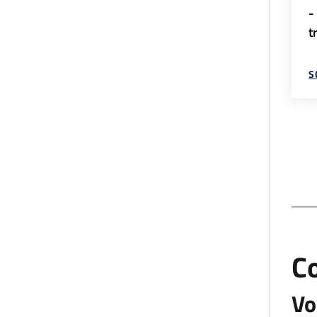
-
t
S
C
Vo