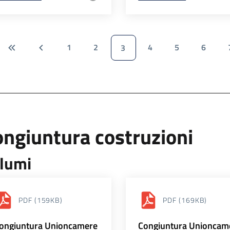
1
2
4
5
6
3
ngiuntura costruzioni
lumi
PDF
(159KB)
PDF
(169KB)
ongiuntura Unioncamere
Congiuntura Unioncam