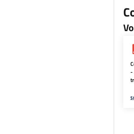
Co
Vo
C
-
t
S