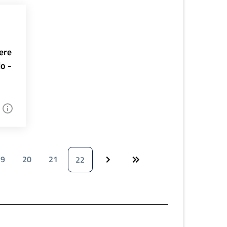
ere
io -
19
20
21
22