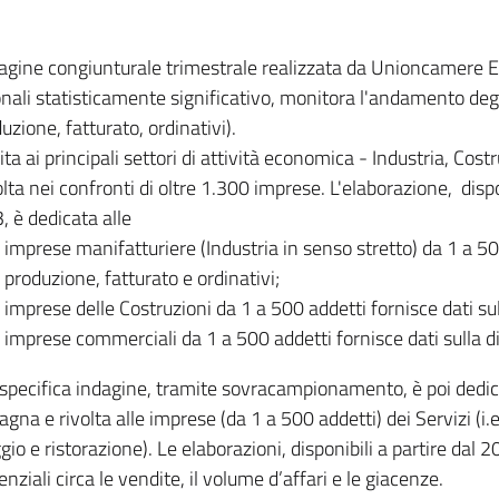
dagine congiunturale trimestrale realizzata da Unioncamere
onali statisticamente significativo, monitora l'andamento degl
uzione, fatturato, ordinativi).
ita ai principali settori di attività economica - Industria, Cos
lta nei confronti di oltre 1.300 imprese. L'elaborazione, disp
, è dedicata alle
imprese manifatturiere (Industria in senso stretto) da 1 a 50
produzione, fatturato e ordinativi;
imprese delle Costruzioni da 1 a 500 addetti fornisce dati s
imprese commerciali da 1 a 500 addetti fornisce dati sulla d
specifica indagine, tramite sovracampionamento, è poi dedicata
na e rivolta alle imprese (da 1 a 500 addetti) dei Servizi (i.
gio e ristorazione). Le elaborazioni, disponibili a partire dal 
nziali circa le vendite, il volume d’affari e le giacenze.