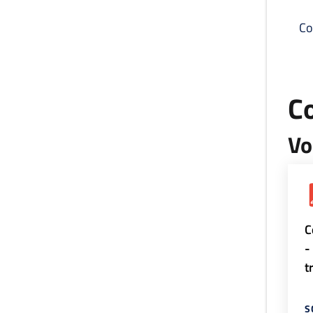
Co
C
Vo
C
-
t
S