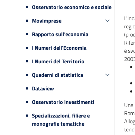
Osservatorio economico e sociale
L’in
Movimprese
regi
Rapporto sull'economia
(prod
Rifer
I Numeri dell'Economia
è svo
2003
I Numeri del Territorio
Quaderni di statistica
Dataview
Osservatorio Investimenti
Una 
Romag
Specializzazioni, filiere e
Allog
monografie tematiche
tende