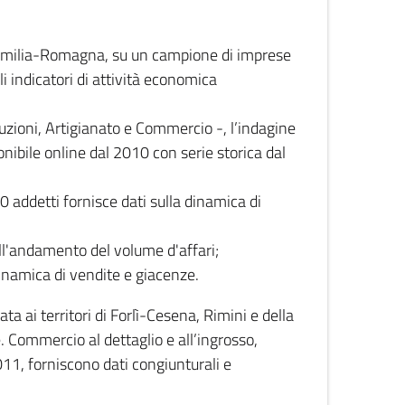
 Emilia-Romagna, su un campione di imprese
i indicatori di attività economica
truzioni, Artigianato e Commercio -, l’indagine
onibile online dal 2010 con serie storica dal
0 addetti fornisce dati sulla dinamica di
ull'andamento del volume d'affari;
inamica di vendite e giacenze.
 ai territori di Forlì-Cesena, Rimini e della
e. Commercio al dettaglio e all’ingrosso,
2011, forniscono dati congiunturali e