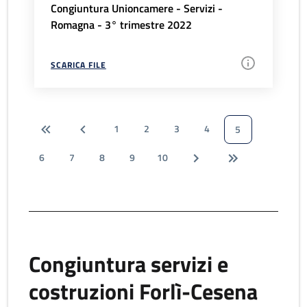
Congiuntura Unioncamere - Servizi -
Romagna - 3° trimestre 2022
SCARICA FILE
1
2
3
4
5
6
7
8
9
10
Congiuntura servizi e
costruzioni Forlì-Cesena