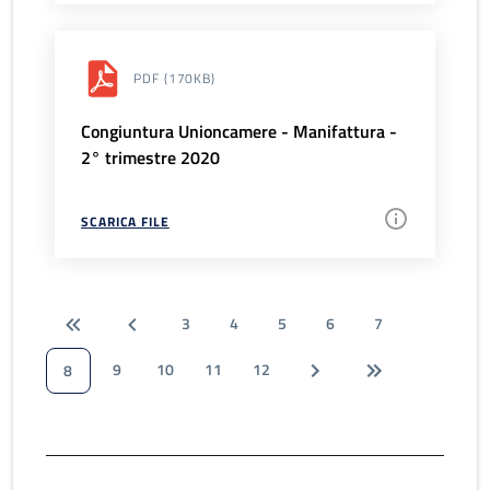
PDF
(170KB)
Congiuntura Unioncamere - Manifattura -
2° trimestre 2020
SCARICA FILE
3
4
5
6
7
9
10
11
12
8