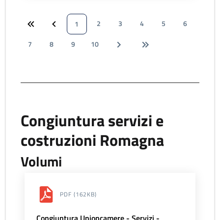
2
3
4
5
6
1
7
8
9
10
Congiuntura servizi e
costruzioni Romagna
Volumi
PDF
(162KB)
Congiuntura Unioncamere - Servizi -