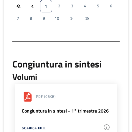
2
3
4
5
6
1
7
8
9
10
Congiuntura in sintesi
Volumi
PDF
(98KB)
Congiuntura in sintesi - 1° trimestre 2026
SCARICA FILE