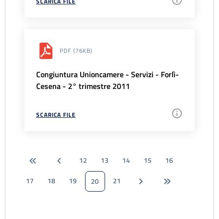
SCARICA FILE
PDF
(76KB)
Congiuntura Unioncamere - Servizi - Forlì-
Cesena - 2° trimestre 2011
SCARICA FILE
12
13
14
15
16
17
18
19
21
20