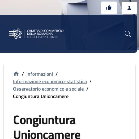
Vai al contenuto principale
Vai al footer
/
Informazioni
/
Informazione economico-statistica
/
Osservatorio economico e sociale
/
Congiuntura Unioncamere
Congiuntura
Unioncamere