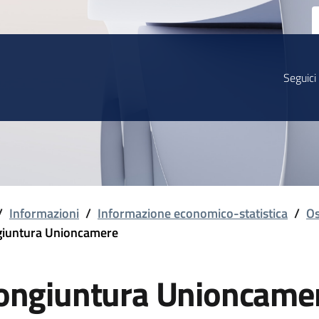
Seguici
/
Informazioni
/
Informazione economico-statistica
/
Os
iuntura Unioncamere
ongiuntura Unioncame