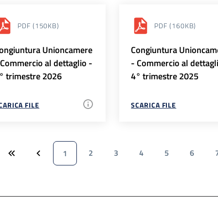
PDF
(150KB)
PDF
(160KB)
ongiuntura Unioncamere
Congiuntura Unioncam
 Commercio al dettaglio -
- Commercio al dettagl
° trimestre 2026
4° trimestre 2025
CARICA FILE
SCARICA FILE
2
3
4
5
6
1