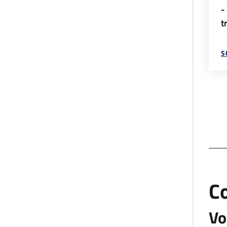
-
t
S
C
Vo