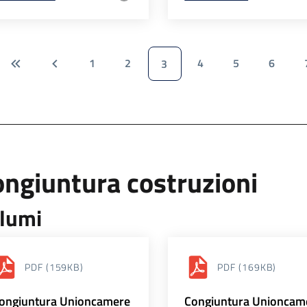
1
2
4
5
6
3
ngiuntura costruzioni
lumi
PDF
(159KB)
PDF
(169KB)
ongiuntura Unioncamere
Congiuntura Unioncam