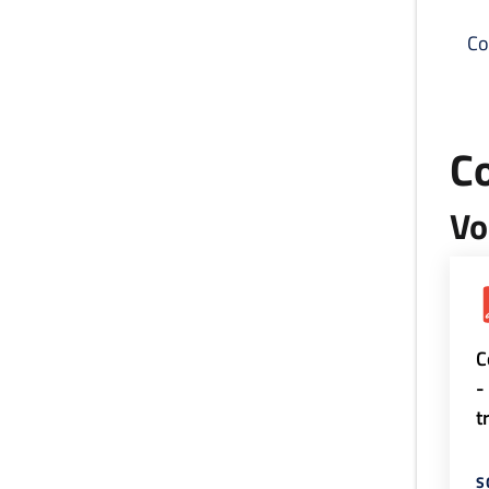
Co
C
Vo
C
-
t
S