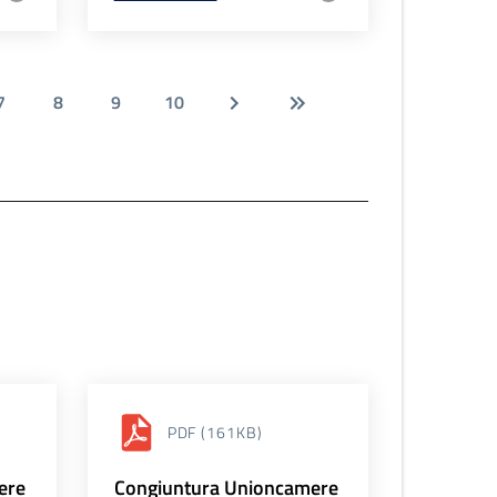
7
8
9
10
PDF
(161KB)
ere
Congiuntura Unioncamere