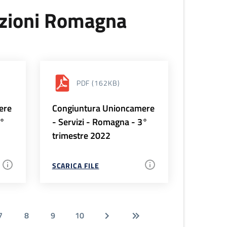
uzioni Romagna
PDF
(162KB)
ere
Congiuntura Unioncamere
4°
- Servizi - Romagna - 3°
trimestre 2022
SCARICA FILE
7
8
9
10