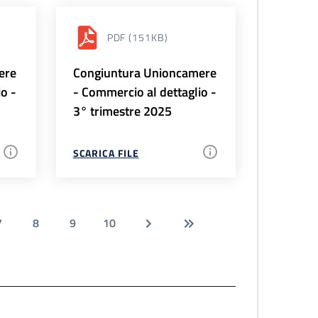
PDF
(151KB)
ere
Congiuntura Unioncamere
io -
- Commercio al dettaglio -
3° trimestre 2025
SCARICA FILE
7
8
9
10