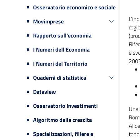
Osservatorio economico e sociale
L’in
Movimprese
regi
Rapporto sull'economia
(prod
Rifer
I Numeri dell'Economia
è svo
2003
I Numeri del Territorio
Quaderni di statistica
Dataview
Osservatorio Investimenti
Una 
Romag
Algoritmo della crescita
Allog
Specializzazioni, filiere e
tende