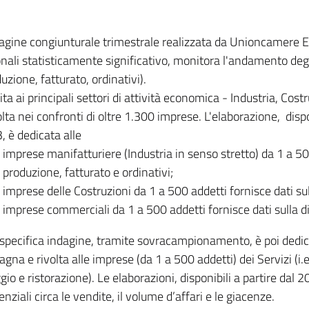
dagine congiunturale trimestrale realizzata da Unioncamere
onali statisticamente significativo, monitora l'andamento degl
uzione, fatturato, ordinativi).
ita ai principali settori di attività economica - Industria, Cos
lta nei confronti di oltre 1.300 imprese. L'elaborazione, disp
, è dedicata alle
imprese manifatturiere (Industria in senso stretto) da 1 a 50
produzione, fatturato e ordinativi;
imprese delle Costruzioni da 1 a 500 addetti fornisce dati s
imprese commerciali da 1 a 500 addetti fornisce dati sulla d
specifica indagine, tramite sovracampionamento, è poi dedicata
na e rivolta alle imprese (da 1 a 500 addetti) dei Servizi (i.
gio e ristorazione). Le elaborazioni, disponibili a partire dal 
nziali circa le vendite, il volume d’affari e le giacenze.