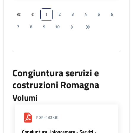
2
3
4
5
6
1
7
8
9
10
Congiuntura servizi e
costruzioni Romagna
Volumi
PDF
(162KB)
Congiuntura Unioncamere - Servizi -