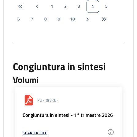
1
2
3
5
4
6
7
8
9
10
Congiuntura in sintesi
Volumi
PDF
(98KB)
Congiuntura in sintesi - 1° trimestre 2026
SCARICA FILE