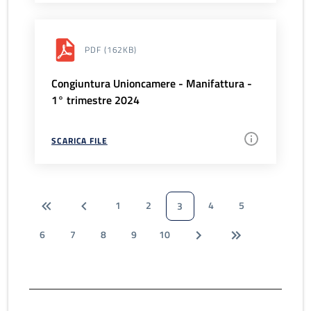
PDF
(162KB)
Congiuntura Unioncamere - Manifattura -
1° trimestre 2024
SCARICA FILE
1
2
4
5
3
6
7
8
9
10