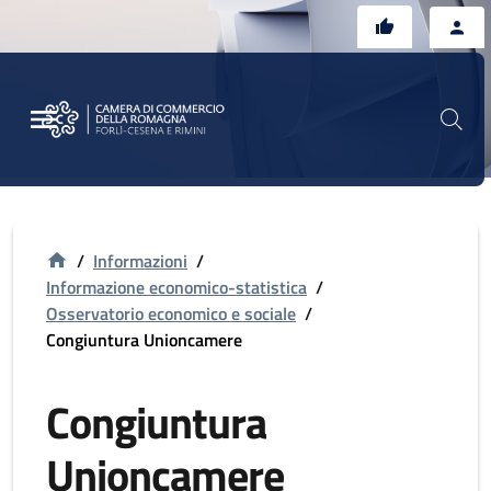
Vai al contenuto principale
Vai al footer
/
Informazioni
/
Informazione economico-statistica
/
Osservatorio economico e sociale
/
Congiuntura Unioncamere
Congiuntura
Unioncamere