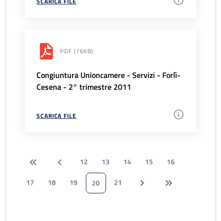
SCARICA FILE
PDF
(76KB)
Congiuntura Unioncamere - Servizi - Forlì-
Cesena - 2° trimestre 2011
SCARICA FILE
12
13
14
15
16
17
18
19
21
20