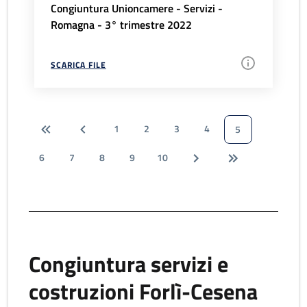
Congiuntura Unioncamere - Servizi -
Romagna - 3° trimestre 2022
SCARICA FILE
1
2
3
4
5
6
7
8
9
10
Congiuntura servizi e
costruzioni Forlì-Cesena