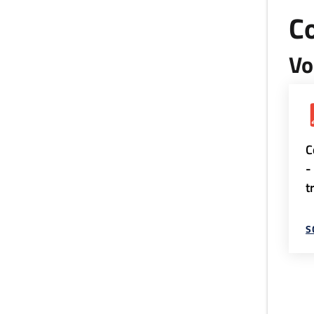
Co
Vo
C
-
t
S