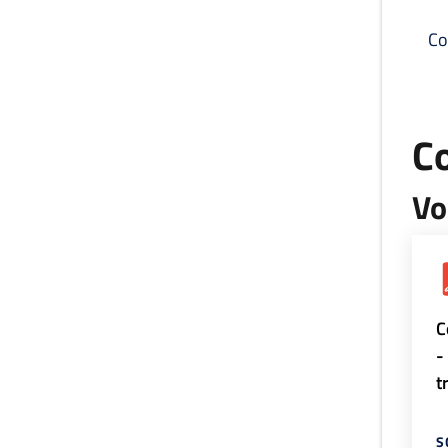
Co
C
Vo
C
-
t
S