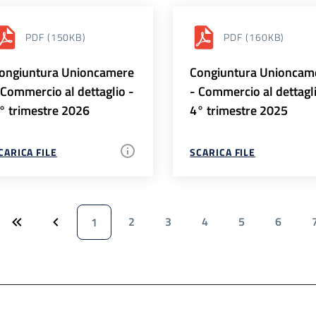
PDF
(150KB)
PDF
(160KB)
ongiuntura Unioncamere
Congiuntura Unioncam
 Commercio al dettaglio -
- Commercio al dettagl
° trimestre 2026
4° trimestre 2025
CARICA FILE
SCARICA FILE
2
3
4
5
6
1