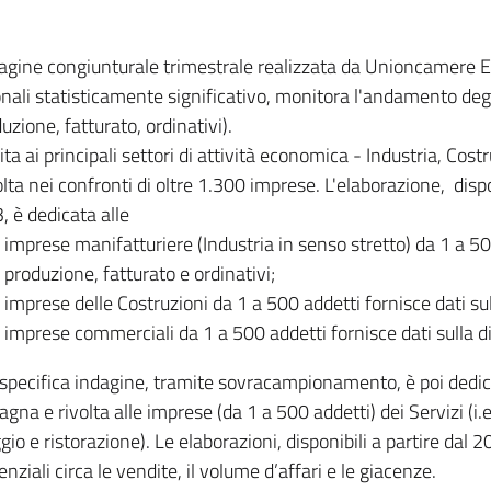
dagine congiunturale trimestrale realizzata da Unioncamere
onali statisticamente significativo, monitora l'andamento degl
uzione, fatturato, ordinativi).
ita ai principali settori di attività economica - Industria, Cos
lta nei confronti di oltre 1.300 imprese. L'elaborazione, disp
, è dedicata alle
imprese manifatturiere (Industria in senso stretto) da 1 a 50
produzione, fatturato e ordinativi;
imprese delle Costruzioni da 1 a 500 addetti fornisce dati s
imprese commerciali da 1 a 500 addetti fornisce dati sulla d
specifica indagine, tramite sovracampionamento, è poi dedicata
na e rivolta alle imprese (da 1 a 500 addetti) dei Servizi (i.
gio e ristorazione). Le elaborazioni, disponibili a partire dal 
nziali circa le vendite, il volume d’affari e le giacenze.