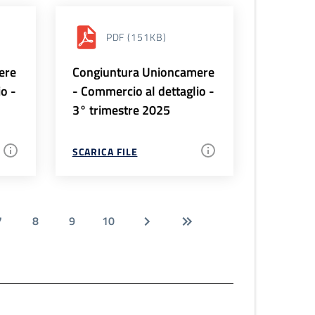
PDF
(151KB)
ere
Congiuntura Unioncamere
io -
- Commercio al dettaglio -
3° trimestre 2025
SCARICA FILE
7
8
9
10