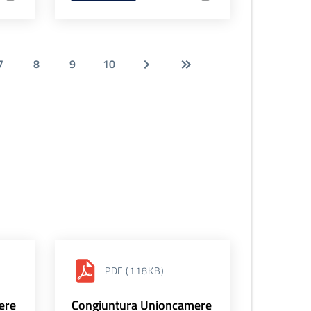
7
8
9
10
PDF
(118KB)
ere
Congiuntura Unioncamere