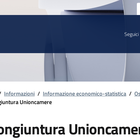
Seguici
/
Informazioni
/
Informazione economico-statistica
/
Os
iuntura Unioncamere
ongiuntura Unioncame