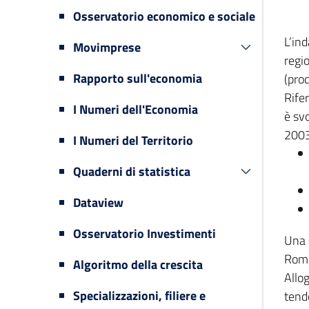
Osservatorio economico e sociale
L’in
Movimprese
regi
Rapporto sull'economia
(prod
Rifer
I Numeri dell'Economia
è svo
2003
I Numeri del Territorio
Quaderni di statistica
Dataview
Osservatorio Investimenti
Una 
Romag
Algoritmo della crescita
Allog
Specializzazioni, filiere e
tende