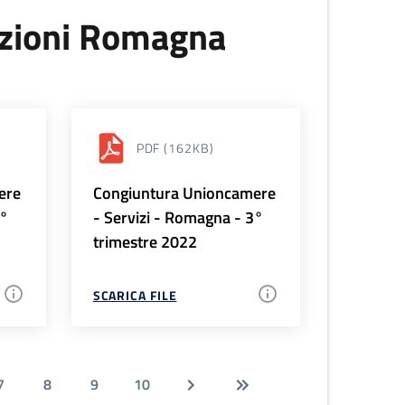
uzioni Romagna
PDF
(162KB)
ere
Congiuntura Unioncamere
4°
- Servizi - Romagna - 3°
trimestre 2022
SCARICA FILE
7
8
9
10