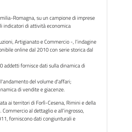
 Emilia-Romagna, su un campione di imprese
i indicatori di attività economica
truzioni, Artigianato e Commercio -, l’indagine
onibile online dal 2010 con serie storica dal
0 addetti fornisce dati sulla dinamica di
ull'andamento del volume d'affari;
inamica di vendite e giacenze.
 ai territori di Forlì-Cesena, Rimini e della
e. Commercio al dettaglio e all’ingrosso,
2011, forniscono dati congiunturali e