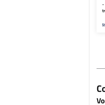
-
t
S
C
Vo