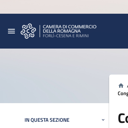
Vai al contenuto principale
Vai al footer
Cong
C
IN QUESTA SEZIONE