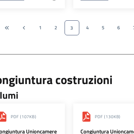
1
2
4
5
6
3
ngiuntura costruzioni
lumi
PDF
(107KB)
PDF
(130KB)
ongiuntura Unioncamere
Congiuntura Unioncam