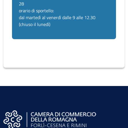
28
orario di sportello:
dal martedì al venerdì dalle 9 alle 12.30
(chiuso il lunedì)