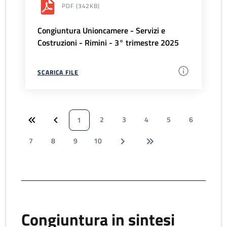
PDF
(342KB)
Congiuntura Unioncamere - Servizi e
Costruzioni - Rimini - 3° trimestre 2025
SCARICA FILE
2
3
4
5
6
1
7
8
9
10
Congiuntura in sintesi