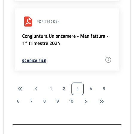
PDF
(162KB)
Congiuntura Unioncamere - Manifattura -
1° trimestre 2024
SCARICA FILE
1
2
4
5
3
6
7
8
9
10