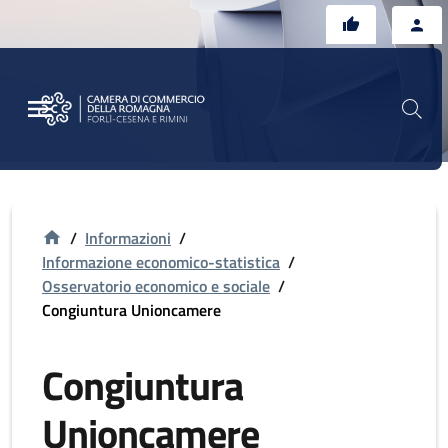
Vai al contenuto principale
Vai al footer
/
Informazioni
/
Informazione economico-statistica
/
Osservatorio economico e sociale
/
Congiuntura Unioncamere
Congiuntura
Unioncamere