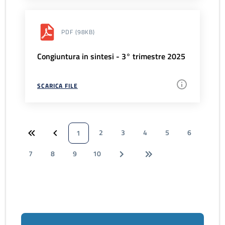
PDF
(98KB)
Congiuntura in sintesi - 3° trimestre 2025
SCARICA FILE
2
3
4
5
6
1
7
8
9
10