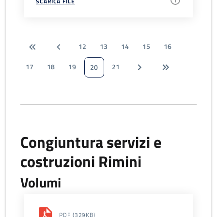
SCARICA FILE
12
13
14
15
16
17
18
19
21
20
Congiuntura servizi e
costruzioni Rimini
Volumi
PDF
(329KB)