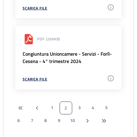
SCARICA FILE
PDF
(269KB)
Congiuntura Unioncamere - Servizi - Forlì-
Cesena - 4° trimestre 2024
SCARICA FILE
1
3
4
5
2
6
7
8
9
10