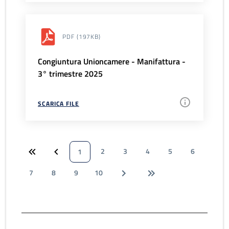
PDF
(197KB)
Congiuntura Unioncamere - Manifattura -
3° trimestre 2025
SCARICA FILE
2
3
4
5
6
1
7
8
9
10