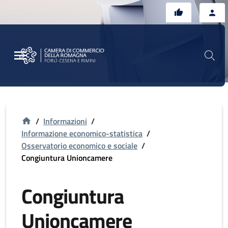
Vai al contenuto principale
Vai al footer
/
Informazioni
/
Informazione economico-statistica
/
Osservatorio economico e sociale
/
Congiuntura Unioncamere
Congiuntura
Unioncamere