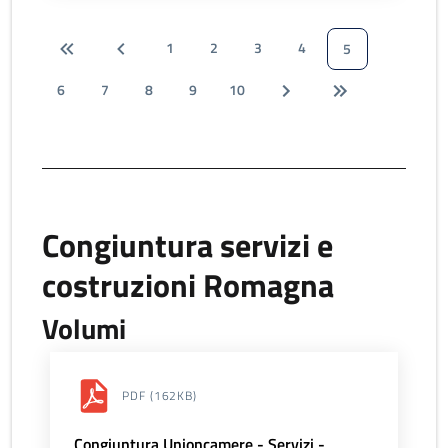
1
2
3
4
5
6
7
8
9
10
Congiuntura servizi e
costruzioni Romagna
Volumi
PDF
(162KB)
Congiuntura Unioncamere - Servizi -