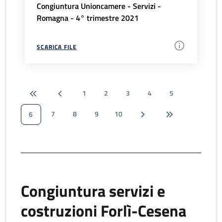
Congiuntura Unioncamere - Servizi -
Romagna - 4° trimestre 2021
SCARICA FILE
1
2
3
4
5
7
8
9
10
6
Congiuntura servizi e
costruzioni Forlì-Cesena