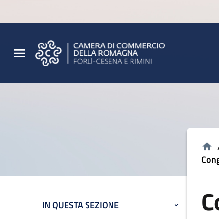
Vai al contenuto principale
Vai al footer
Cong
C
IN QUESTA SEZIONE