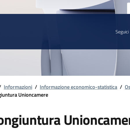
Seguici
/
Informazioni
/
Informazione economico-statistica
/
Os
iuntura Unioncamere
ongiuntura Unioncame