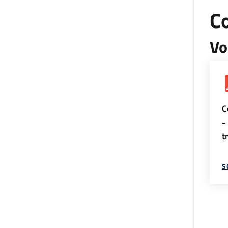
Co
Vo
C
-
t
S