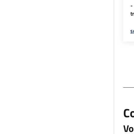
-
t
S
C
Vo