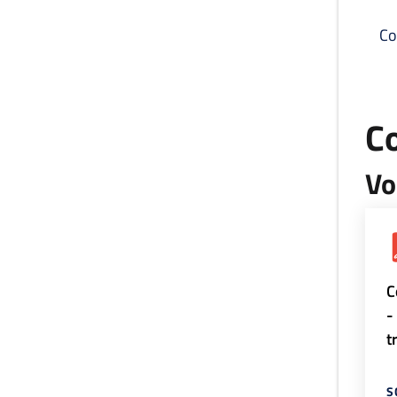
Co
C
Vo
C
-
t
S