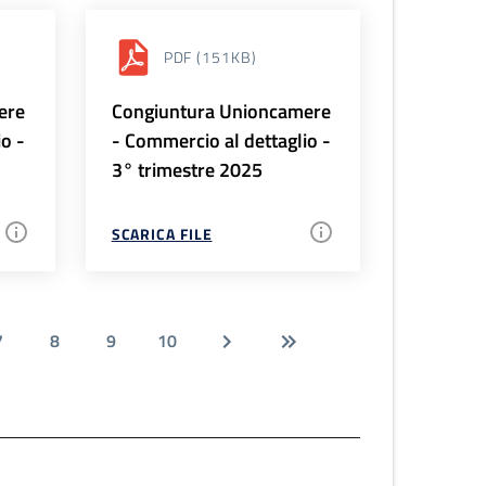
PDF
(151KB)
ere
Congiuntura Unioncamere
io -
- Commercio al dettaglio -
3° trimestre 2025
SCARICA FILE
7
8
9
10