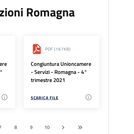
uzioni Romagna
PDF
(167KB)
ere
Congiuntura Unioncamere
1°
- Servizi - Romagna - 4°
trimestre 2021
SCARICA FILE
7
8
9
10