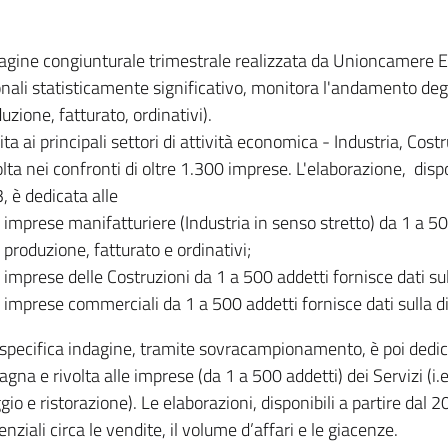
dagine congiunturale trimestrale realizzata da Unioncamere
onali statisticamente significativo, monitora l'andamento degl
uzione, fatturato, ordinativi).
ita ai principali settori di attività economica - Industria, Cos
lta nei confronti di oltre 1.300 imprese. L'elaborazione, disp
, è dedicata alle
imprese manifatturiere (Industria in senso stretto) da 1 a 50
produzione, fatturato e ordinativi;
imprese delle Costruzioni da 1 a 500 addetti fornisce dati s
imprese commerciali da 1 a 500 addetti fornisce dati sulla d
specifica indagine, tramite sovracampionamento, è poi dedicata
na e rivolta alle imprese (da 1 a 500 addetti) dei Servizi (i.
gio e ristorazione). Le elaborazioni, disponibili a partire dal 
nziali circa le vendite, il volume d’affari e le giacenze.