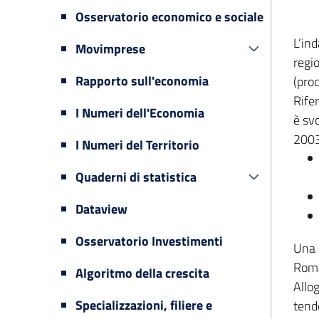
Osservatorio economico e sociale
L’in
Movimprese
regi
Rapporto sull'economia
(prod
Rifer
I Numeri dell'Economia
è svo
2003
I Numeri del Territorio
Quaderni di statistica
Dataview
Osservatorio Investimenti
Una 
Romag
Algoritmo della crescita
Allog
Specializzazioni, filiere e
tende