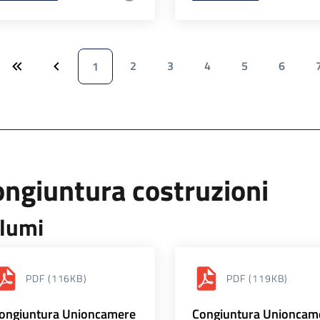
2
3
4
5
6
1
ngiuntura costruzioni
lumi
PDF
(116KB)
PDF
(119KB)
ongiuntura Unioncamere
Congiuntura Unioncam