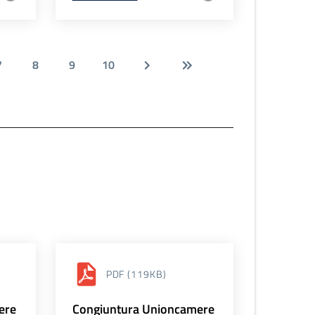
7
8
9
10
PDF
(119KB)
ere
Congiuntura Unioncamere