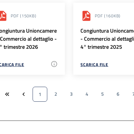
PDF
(150KB)
PDF
(160KB)
ongiuntura Unioncamere
Congiuntura Unioncam
 Commercio al dettaglio -
- Commercio al dettagl
° trimestre 2026
4° trimestre 2025
CARICA FILE
SCARICA FILE
2
3
4
5
6
1