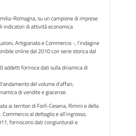
 Emilia-Romagna, su un campione di imprese
i indicatori di attività economica
truzioni, Artigianato e Commercio -, l’indagine
onibile online dal 2010 con serie storica dal
0 addetti fornisce dati sulla dinamica di
ull'andamento del volume d'affari;
inamica di vendite e giacenze.
 ai territori di Forlì-Cesena, Rimini e della
e. Commercio al dettaglio e all’ingrosso,
2011, forniscono dati congiunturali e