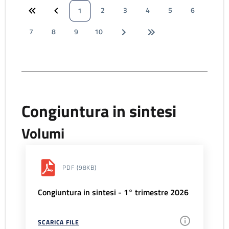
2
3
4
5
6
1
7
8
9
10
Congiuntura in sintesi
Volumi
PDF
(98KB)
Congiuntura in sintesi - 1° trimestre 2026
SCARICA FILE