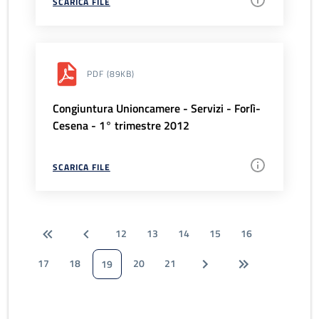
SCARICA FILE
PDF
(89KB)
Congiuntura Unioncamere - Servizi - Forlì-
Cesena - 1° trimestre 2012
SCARICA FILE
12
13
14
15
16
17
18
20
21
19