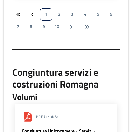
2
3
4
5
6
1
7
8
9
10
Congiuntura servizi e
costruzioni Romagna
Volumi
PDF
(150KB)
Congiuntura Unioncamere - Servizi -