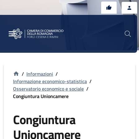
Vai al contenuto principale
Vai al footer
/
Informazioni
/
Informazione economico-statistica
/
Osservatorio economico e sociale
/
Congiuntura Unioncamere
Congiuntura
Unioncamere