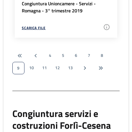
Congiuntura Unioncamere - Servizi -
Romagna - 3° trimestre 2019
SCARICA FILE
4
5
6
7
8
10
11
12
13
9
Congiuntura servizi e
costruzioni Forlì-Cesena