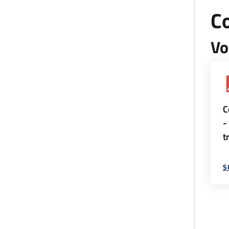
Co
Vo
C
-
t
S