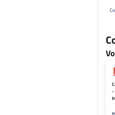
Co
C
Vo
C
-
t
S