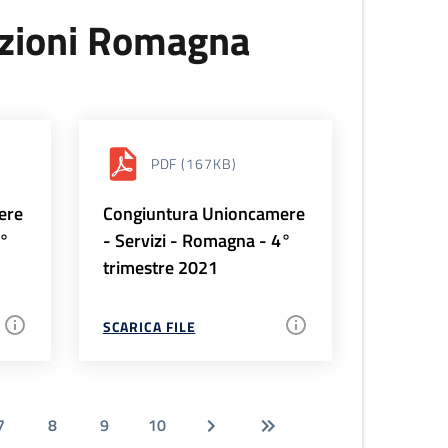
uzioni Romagna
PDF
(167KB)
ere
Congiuntura Unioncamere
1°
- Servizi - Romagna - 4°
trimestre 2021
SCARICA FILE
7
8
9
10