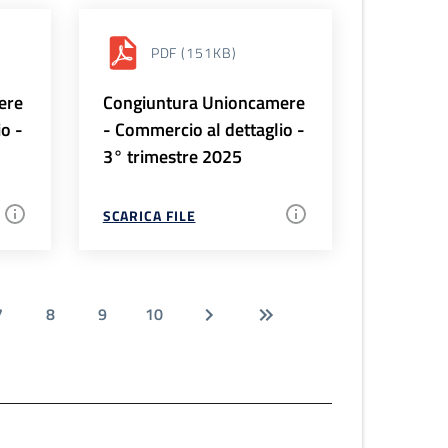
PDF
(151KB)
ere
Congiuntura Unioncamere
io -
- Commercio al dettaglio -
3° trimestre 2025
SCARICA FILE
7
8
9
10