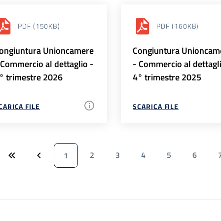
PDF
(150KB)
PDF
(160KB)
ongiuntura Unioncamere
Congiuntura Unioncam
 Commercio al dettaglio -
- Commercio al dettagl
° trimestre 2026
4° trimestre 2025
CARICA FILE
SCARICA FILE
2
3
4
5
6
1