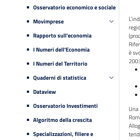
Osservatorio economico e sociale
L’in
Movimprese
regi
Rapporto sull'economia
(prod
Rifer
I Numeri dell'Economia
è svo
2003
I Numeri del Territorio
Quaderni di statistica
Dataview
Osservatorio Investimenti
Una 
Romag
Algoritmo della crescita
Allog
Specializzazioni, filiere e
tende