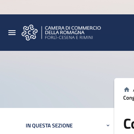
Vai al contenuto principale
Vai al footer
Cong
C
IN QUESTA SEZIONE