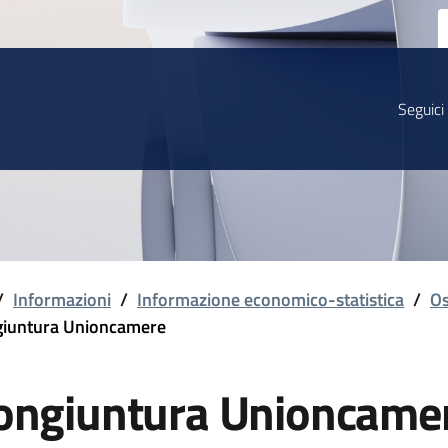
Seguici
/
Informazioni
/
Informazione economico-statistica
/
Os
iuntura Unioncamere
ongiuntura Unioncame