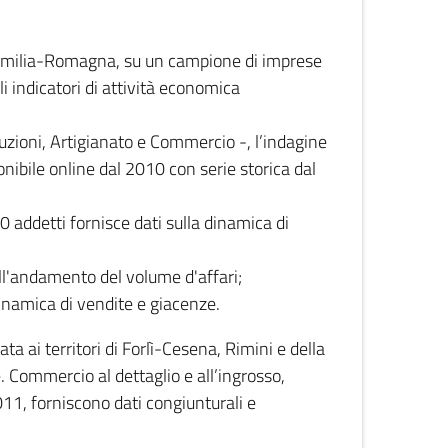
 Emilia-Romagna, su un campione di imprese
i indicatori di attività economica
truzioni, Artigianato e Commercio -, l’indagine
onibile online dal 2010 con serie storica dal
0 addetti fornisce dati sulla dinamica di
ull'andamento del volume d'affari;
inamica di vendite e giacenze.
 ai territori di Forlì-Cesena, Rimini e della
e. Commercio al dettaglio e all’ingrosso,
2011, forniscono dati congiunturali e