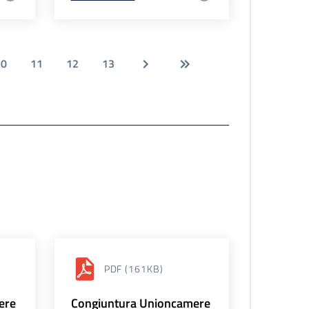
10
11
12
13
PDF
(161KB)
ere
Congiuntura Unioncamere