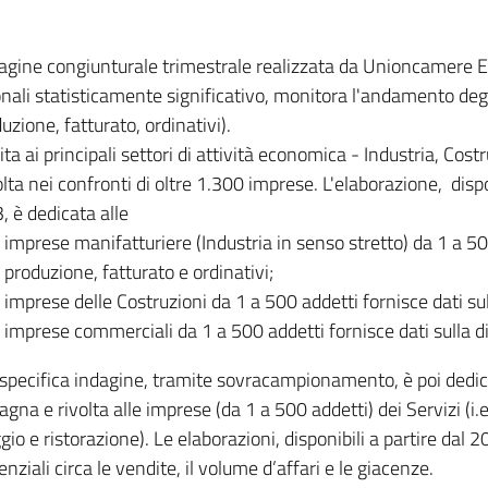
dagine congiunturale trimestrale realizzata da Unioncamere
onali statisticamente significativo, monitora l'andamento degl
uzione, fatturato, ordinativi).
ita ai principali settori di attività economica - Industria, Cos
lta nei confronti di oltre 1.300 imprese. L'elaborazione, disp
, è dedicata alle
imprese manifatturiere (Industria in senso stretto) da 1 a 50
produzione, fatturato e ordinativi;
imprese delle Costruzioni da 1 a 500 addetti fornisce dati s
imprese commerciali da 1 a 500 addetti fornisce dati sulla d
specifica indagine, tramite sovracampionamento, è poi dedicata
na e rivolta alle imprese (da 1 a 500 addetti) dei Servizi (i.
gio e ristorazione). Le elaborazioni, disponibili a partire dal 
nziali circa le vendite, il volume d’affari e le giacenze.