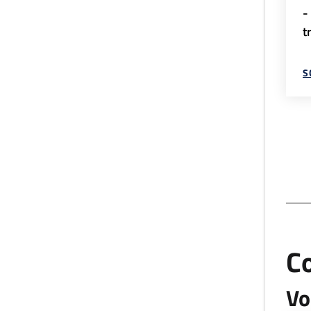
-
t
S
C
Vo