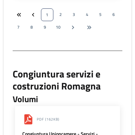
2
3
4
5
6
1
7
8
9
10
Congiuntura servizi e
costruzioni Romagna
Volumi
PDF
(162KB)
Congiuntura Unioncamere - Servizi -