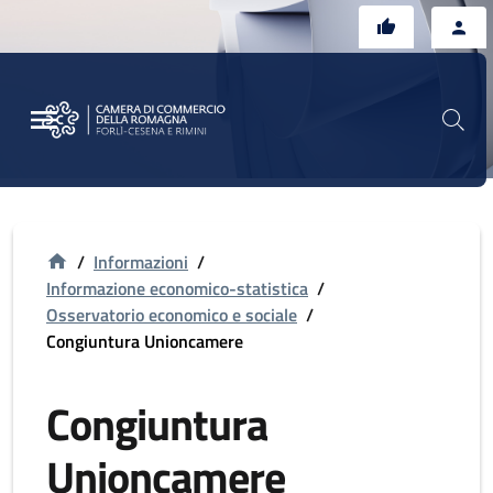
Vai al contenuto principale
Vai al footer
/
Informazioni
/
Informazione economico-statistica
/
Osservatorio economico e sociale
/
Congiuntura Unioncamere
Congiuntura
Unioncamere