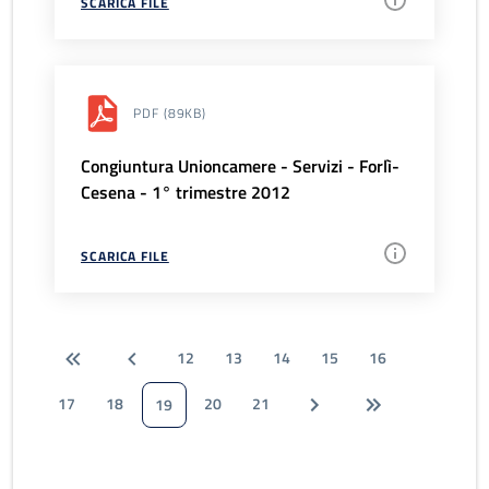
SCARICA FILE
PDF
(89KB)
Congiuntura Unioncamere - Servizi - Forlì-
Cesena - 1° trimestre 2012
SCARICA FILE
12
13
14
15
16
17
18
20
21
19