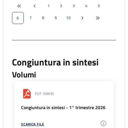
1
2
3
4
5
7
8
9
10
6
Congiuntura in sintesi
Volumi
PDF
(98KB)
Congiuntura in sintesi - 1° trimestre 2026
SCARICA FILE