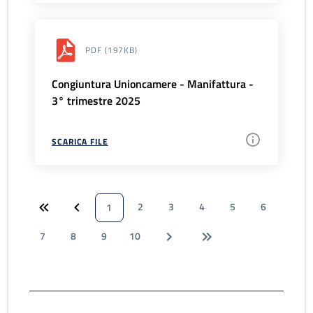
PDF
(197KB)
Congiuntura Unioncamere - Manifattura -
3° trimestre 2025
SCARICA FILE
2
3
4
5
6
1
7
8
9
10