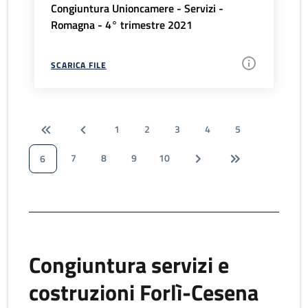
Congiuntura Unioncamere - Servizi -
Romagna - 4° trimestre 2021
SCARICA FILE
1
2
3
4
5
7
8
9
10
6
Congiuntura servizi e
costruzioni Forlì-Cesena