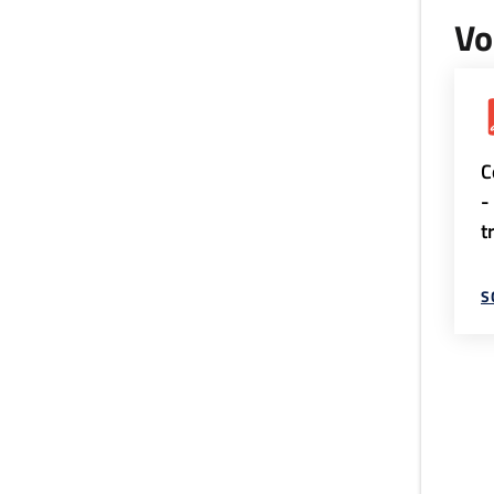
Vo
C
-
t
S