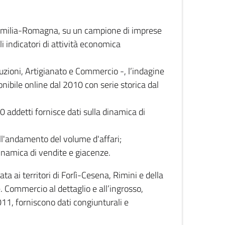
 Emilia-Romagna, su un campione di imprese
i indicatori di attività economica
truzioni, Artigianato e Commercio -, l’indagine
onibile online dal 2010 con serie storica dal
0 addetti fornisce dati sulla dinamica di
ull'andamento del volume d'affari;
inamica di vendite e giacenze.
 ai territori di Forlì-Cesena, Rimini e della
e. Commercio al dettaglio e all’ingrosso,
2011, forniscono dati congiunturali e