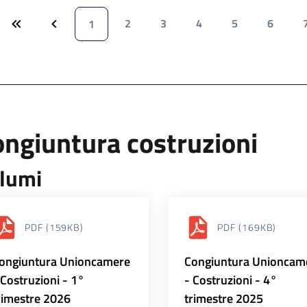
2
3
4
5
6
1
ngiuntura costruzioni
lumi
PDF
(159KB)
PDF
(169KB)
ongiuntura Unioncamere
Congiuntura Unioncam
 Costruzioni - 1°
- Costruzioni - 4°
rimestre 2026
trimestre 2025