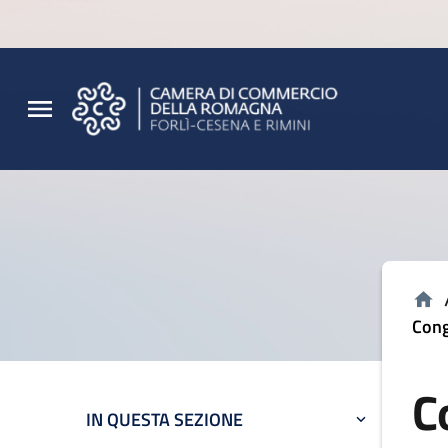
Vai al contenuto principale
Vai al footer
Cong
C
IN QUESTA SEZIONE