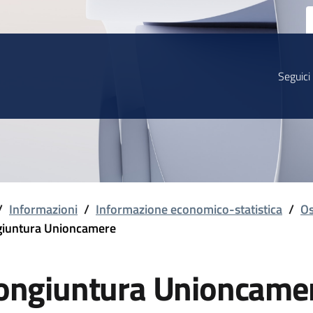
Seguici
/
Informazioni
/
Informazione economico-statistica
/
Os
iuntura Unioncamere
ongiuntura Unioncame