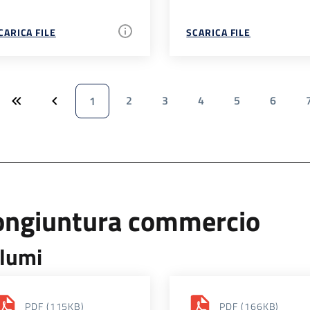
CARICA FILE
SCARICA FILE
2
3
4
5
6
1
ongiuntura commercio
lumi
PDF
(115KB)
PDF
(166KB)