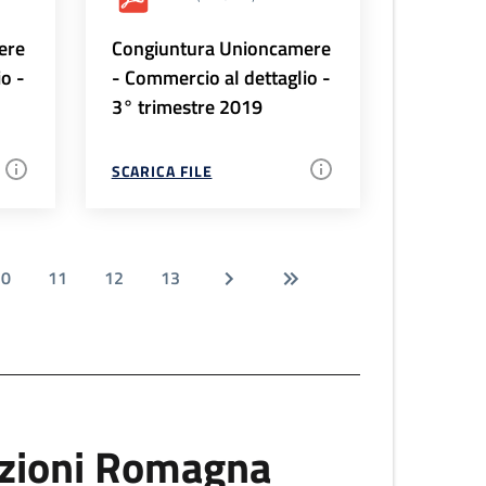
ere
Congiuntura Unioncamere
io -
- Commercio al dettaglio -
3° trimestre 2019
SCARICA FILE
10
11
12
13
uzioni Romagna