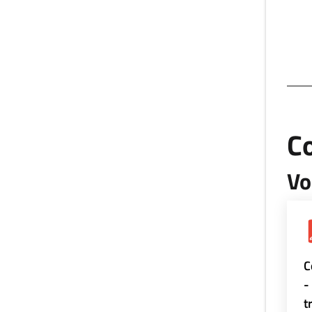
Co
Vo
C
-
t