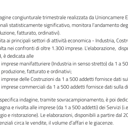
dagine congiunturale trimestrale realizzata da Unioncamere
onali statisticamente significativo, monitora l'andamento degl
uzione, fatturato, ordinativi).
ita ai principali settori di attività economica - Industria, Cos
lta nei confronti di oltre 1.300 imprese. L'elaborazione, disp
, è dedicata alle
imprese manifatturiere (Industria in senso stretto) da 1 a 50
produzione, fatturato e ordinativi;
imprese delle Costruzioni da 1 a 500 addetti fornisce dati s
imprese commerciali da 1 a 500 addetti fornisce dati sulla d
specifica indagine, tramite sovracampionamento, è poi dedicata
na e rivolta alle imprese (da 1 a 500 addetti) dei Servizi (i.
gio e ristorazione). Le elaborazioni, disponibili a partire dal 
nziali circa le vendite, il volume d’affari e le giacenze.