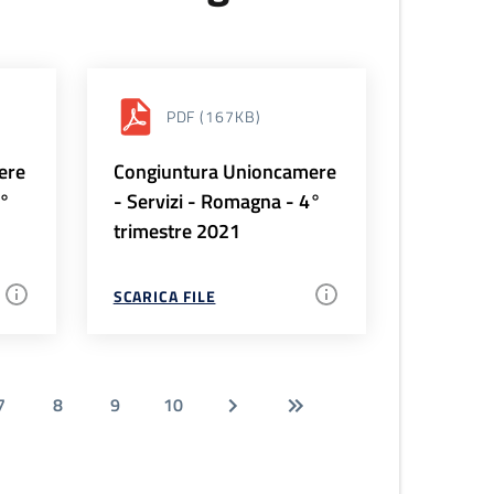
PDF
(167KB)
ere
Congiuntura Unioncamere
1°
- Servizi - Romagna - 4°
trimestre 2021
SCARICA FILE
7
8
9
10