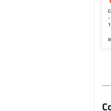
C
-
1
S
Co