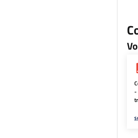
C
Vo
C
-
t
S