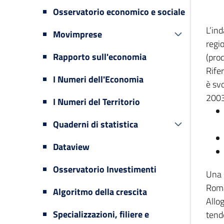
Osservatorio economico e sociale
L’in
Movimprese
regi
Rapporto sull'economia
(prod
Rifer
I Numeri dell'Economia
è svo
2003
I Numeri del Territorio
Quaderni di statistica
Dataview
Osservatorio Investimenti
Una 
Romag
Algoritmo della crescita
Allog
Specializzazioni, filiere e
tende