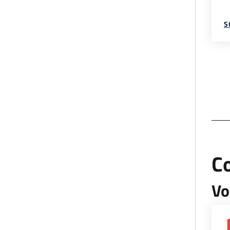
S
C
Vo