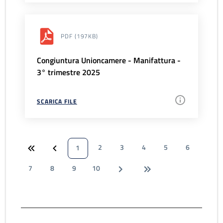
PDF
(197KB)
Congiuntura Unioncamere - Manifattura -
3° trimestre 2025
SCARICA FILE
2
3
4
5
6
1
7
8
9
10