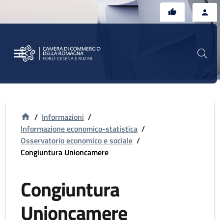
Vai al contenuto principale
Vai al footer
/
Informazioni
/
Informazione economico-statistica
/
Osservatorio economico e sociale
/
Congiuntura Unioncamere
Congiuntura
Unioncamere