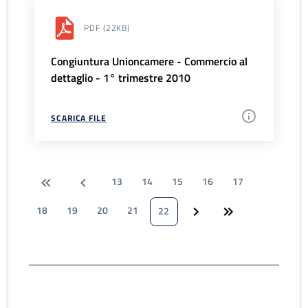
PDF
(22KB)
Congiuntura Unioncamere - Commercio al
dettaglio - 1° trimestre 2010
SCARICA FILE
13
14
15
16
17
18
19
20
21
22