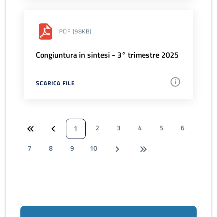
PDF
(98KB)
Congiuntura in sintesi - 3° trimestre 2025
SCARICA FILE
2
3
4
5
6
1
7
8
9
10