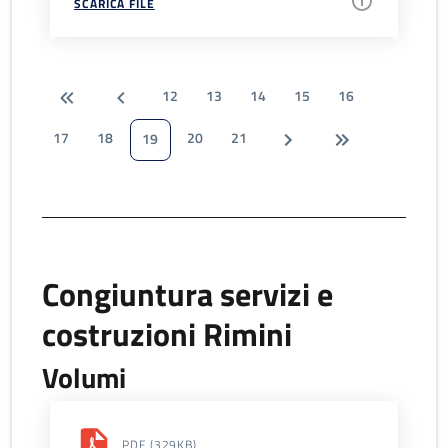
SCARICA FILE
12
13
14
15
16
17
18
20
21
19
Congiuntura servizi e
costruzioni Rimini
Volumi
PDF
(329KB)