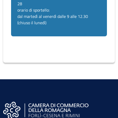
28
orario di sportello:
dal martedì al venerdì dalle 9 alle 12.30
(chiuso il lunedì)